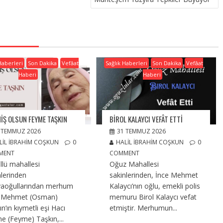
Haberleri
Son Dakika
Vefâat
Sağlık Haberleri
Son Dakika
Vefâat
Haberi
Haberi
IŞ OLSUN FEYME TAŞKIN
BIROL KALAYCI VEFÂT ETTI
 TEMMUZ 2026
31 TEMMUZ 2026
LIL İBRAHIM COŞKUN
0
HALIL İBRAHIM COŞKUN
0
MENT
COMMENT
llü mahallesi
Oğuz Mahallesi
nlerinden
sakinlerinden, İnce Mehmet
aoğullarından merhum
Kalaycı’nın oğlu, emekli polis
ı Mehmet (Osman)
memuru Birol Kalaycı vefat
n’ın kıymetli eşi Hacı
etmiştir. Merhumun...
e (Feyme) Taşkın,...