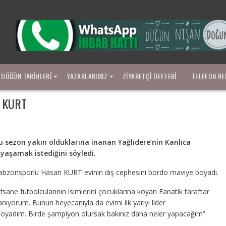
DÜĞÜN TARIHLERI
YAZARLARIMIZ
ZIYARETÇI DEFTERI
TELEFON RE
 KURT
 sezon yakın olduklarına inanan Yağlıdere’nin Kanlıca
yaşamak istediğini söyledi.
rabzonsporlu Hasan KURT evinin dış cephesini bordo maviye boyadı.
ane futbolcularının isimlerini çocuklarına koyan Fanatik taraftar
ıyorum. Bunun heyecanıyla da evimi ilk yarıyı lider
yadım. Birde şampiyon olursak bakınız daha neler yapacağım”