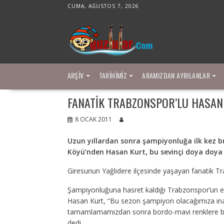
Skip
CUMA, AĞUSTOS 7, 2026
to
content
ARŞIV
TARIHIMIZ
ARAMIZDAN AYRILANLAR
FANATIK TRABZONSPOR’LU HASAN
8 OCAK 2011
Uzun yıllardan sonra şampiyonluğa ilk kez bu
Köyü’nden Hasan Kurt, bu sevinçi doya doya 
Giresunun Yağlıdere ilçesinde yaşayan fanatik T
Şampiyonluğuna hasret kaldığı Trabzonspor’un efs
Hasan Kurt, “Bu sezon şampiyon olacağımıza inan
tamamlamamızdan sonra bordo-mavi renklere bo
dedi.