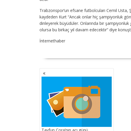
Trabzonspor’un efsane futbolcuları Cemil Usta, Ş
kaydeden Kurt “Ancak onlar hiç şampiyonluk görme
dinleyerek büyüdüler. Onlarında bir şampiyonluk
olursa bu birkaç yıl davam edecektir” diye konuşt
İnternethaber
YAZI
GEZINMESI
Tayfun Cora’nın acı günü