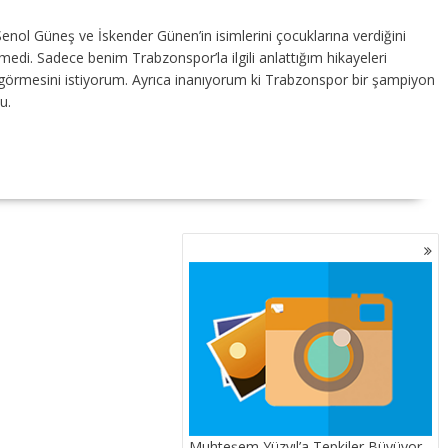
enol Güneş ve İskender Günen’in isimlerini çocuklarına verdiğini
di. Sadece benim Trabzonspor’la ilgili anlattığım hikayeleri
 görmesini istiyorum. Ayrıca inanıyorum ki Trabzonspor bir şampiyon
u.
Muhteşem Yüzyıl’a Tepkiler Büyüyor