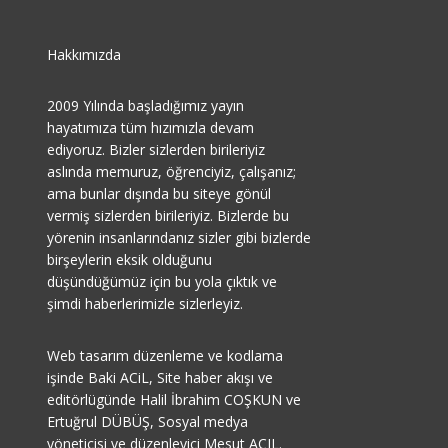
Hakkımızda
2009 Yılında başladığımız yayın
hayatımıza tüm hızımızla devam
ediyoruz. Bizler sizlerden birileriyiz
aslında memuruz, öğrenciyiz, çalışanız;
ama bunlar dışında bu siteye gönül
vermiş sizlerden birileriyiz. Bizlerde bu
yörenin insanlarındanız sizler gibi bizlerde
birşeylerin eksik olduğunu
düşündüğümüz için bu yola çıktık ve
şimdi haberlerimizle sizlerleyiz.
Web tasarım düzenleme ve kodlama
işinde Baki ACiL, Site haber akışı ve
editörlügünde Halil İbrahim COŞKUN ve
Ertuğrul DÜBÜŞ, Sosyal medya
yöneticisi ve düzenleyici Mesut AÇIL.