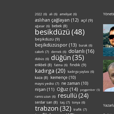
Yönet
2022
(6)
ali
(6)
ameliyat
(6)
aslıhan çağlayan
(12)
açıl
(9)
bebek
(8)
ağasar
(6)
besikdüzü
(48)
beşikdüzü
(9)
beşikdüzüspor
(13)
burak
(6)
dolanlı
(16)
cakırlı
(7)
dernek
(6)
düğün
(35)
dübüs
(6)
fındık
(9)
erikbeli
(8)
fatma
(6)
kadırga
(20)
kadırga yaylası
(6)
kemençe
(10)
kaza
(8)
ne zaman
(10)
mayıs yedisi
(7)
Oğuz
(14)
nişan
(11)
peygamber
(5)
resullü
(24)
ramis uzun
(6)
serdar sarı
(8)
taş
(7)
tonya
(6)
Yazarl
trabzon
(32)
trafik
(7)