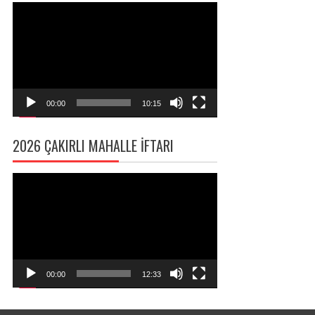
Video
oynatıcı
00:00
10:15
2026 ÇAKIRLI MAHALLE İFTARI
Video
oynatıcı
00:00
12:33