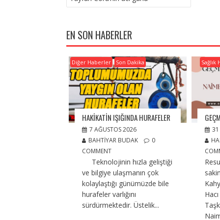
EN SON HABERLER
Diğer Haberler
Son Dakika
Sağlık 
HAKİKATİN IŞIĞINDA HURAFELER
GEÇM
7 AĞUSTOS 2026
31
BAHTIYAR BUDAK
0
HA
COMMENT
COM
Teknolojinin hızla geliştiği
Resu
ve bilgiye ulaşmanın çok
saki
kolaylaştığı günümüzde bile
Kahy
hurafeler varlığını
Hac
sürdürmektedir. Üstelik...
Taşkı
Naim