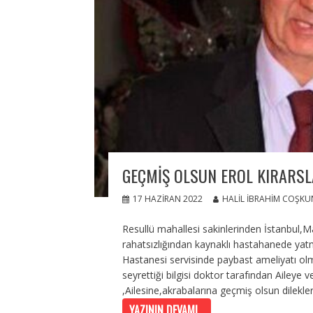
GEÇMIŞ OLSUN EROL KIRARS
17 HAZIRAN 2022
HALIL İBRAHIM COŞKU
Resullü mahallesi sakinlerinden İstanbul,
rahatsızlığından kaynaklı hastahanede yat
Hastanesi servisinde paybast ameliyatı ol
seyrettiği bilgisi doktor tarafından Aileye 
,Ailesine,akrabalarına geçmiş olsun dilekleri
YAZININ DEVAMI...