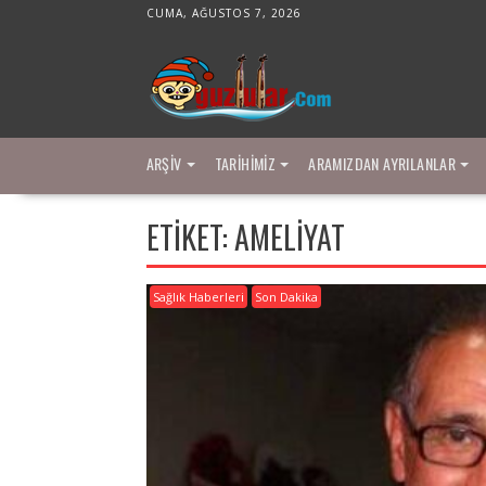
Skip
CUMA, AĞUSTOS 7, 2026
to
content
ARŞIV
TARIHIMIZ
ARAMIZDAN AYRILANLAR
ETIKET:
AMELIYAT
Sağlık Haberleri
Son Dakika