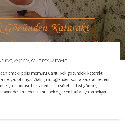
MELIYAT
,
AYŞE IPEK
,
CAHIT IPEK
,
KATARAKT
den emekli polis memuru Cahit İpek gözündeki katarakt
ü ameliyat olmuştur.Salı günü öğlenden sonra katarat nedeni
,ameliyat sonrası hastanede kısa süreli tedavi görmüş
tedavisi devam eden Cahit İpek’e gecen hafta aynı ameliyatı
…