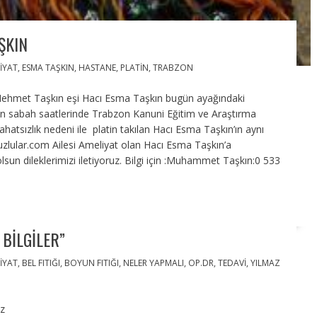
ŞKIN
IYAT
,
ESMA TAŞKIN
,
HASTANE
,
PLATIN
,
TRABZON
 Mehmet Taşkın eşi Hacı Esma Taşkın bugün ayağındaki
ün sabah saatlerinde Trabzon Kanuni Eğitim ve Araştırma
hatsızlık nedeni ile platin takılan Hacı Esma Taşkın’ın aynı
lular.com Ailesi Ameliyat olan Hacı Esma Taşkın’a
lsun dileklerimizi iletiyoruz. Bilgi için :Muhammet Taşkın:0 533
 BILGILER”
IYAT
,
BEL FITIĞI
,
BOYUN FITIĞI
,
NELER YAPMALI
,
OP.DR
,
TEDAVI
,
YILMAZ
ız