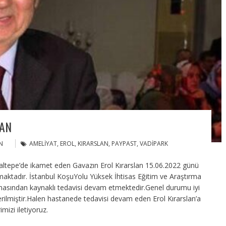
LAN
N
AMELIYAT
,
EROL
,
KIRARSLAN
,
PAYPAST
,
VADIPARK
Maltepe’de ikamet eden Gavazın Erol Kırarslan 15.06.2022 günü
maktadır. İstanbul KoşuYolu Yüksek İhtisas Eğitim ve Araştırma
masından kaynaklı tedavisi devam etmektedir.Genel durumu iyi
verilmiştir.Halen hastanede tedavisi devam eden Erol Kırarslan’a
mizi iletiyoruz.