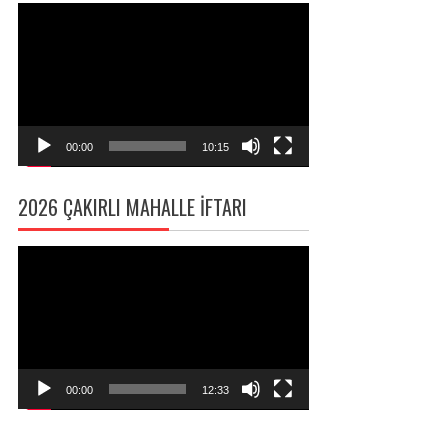
Video
oynatıcı
00:00
10:15
2026 ÇAKIRLI MAHALLE İFTARI
Video
oynatıcı
00:00
12:33