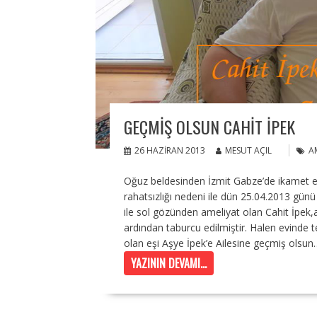
GEÇMIŞ OLSUN CAHIT İPEK
26 HAZIRAN 2013
MESUT AÇIL
A
Oğuz beldesinden İzmit Gabze’de ikamet e
rahatsızlığı nedeni ile dün 25.04.2013 gün
ile sol gözünden ameliyat olan Cahit İpek
ardından taburcu edilmiştir. Halen evinde 
olan eşi Aşye İpek’e Ailesine geçmiş olsun
YAZININ DEVAMI...