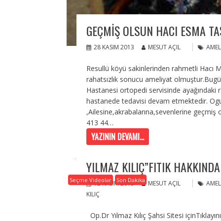
GEÇMIŞ OLSUN HACI ESMA TA
28 KASIM 2013
MESUT AÇIL
AMEL
Resullü köyü sakinlerinden rahmetli Hacı
rahatsızlık sonucu ameliyat olmuştur.Bug
Hastanesi ortopedi servisinde ayağındaki ra
hastanede tedavisi devam etmektedir. Oguz
,Ailesine,akrabalarına,sevenlerine geçmiş o
413 44…
YAZININ DEVAMI...
YILMAZ KILIÇ”FITIK HAKKINDA
Seçme Videolar
Son Dakika
12 KASIM 2013
MESUT AÇIL
AMEL
KILIÇ
Op.Dr Yılmaz Kılıç Şahsi Sitesi içinTıklayın