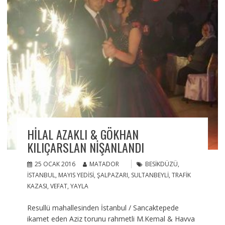
HILAL AZAKLI & GÖKHAN
KILIÇARSLAN NIŞANLANDI
25 OCAK 2016
MATADOR
BESIKDÜZÜ
,
İSTANBUL
,
MAYIS YEDISI
,
ŞALPAZARI
,
SULTANBEYLI
,
TRAFIK
KAZASI
,
VEFAT
,
YAYLA
Resullü mahallesinden İstanbul / Sancaktepede
ikamet eden Aziz torunu rahmetli M.Kemal & Havva