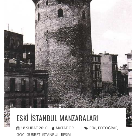
ESKI İSTANBUL MANZARALARI
18 ŞUBAT 2010
MATADOR
ESKI
,
FOTOĞRAF
,
GÖÇ
,
GURBET
,
İSTANBUL
,
RESIM