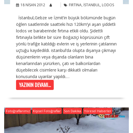
18 NISAN 2012
FIRTINA
,
İSTANBUL
,
LODOS
İstanbul,Gebze ve İzmit’in büyük bölümünde bugün
öğlen saatlerinde saatteki hızı 120km’yi aşan şiddetli
lodos ve baraberinde fırtına etkili oldu. Şidettli
fırtınayla birlikte bir süre Boğaziçi köprüsünün çift
yönlü trafiğe katıldığı evlerin ve iş yerlerinin çatılarının
uçtuğu kaydedildi. istanbul’da olupta dışarıya çıkmayı
düşünenlerin veya dışarıda olanların bina
kenarlarından yürürken, çatı ve balkonlardan
düşebilecek cisimlere karşı dikkatli olmaları
konusunda uyarılar yapıldı.…
YAZININ DEVAMI...
Fotoğraflarımız
Kişisel Fotoğraflar
Son Dakika
Yöresel Haberler