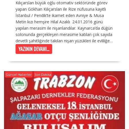
Kılıçarslan büyük oğlu otomativ sektöründe görev
yapan Gökhan Kılıçarslan ile Rize nüfusuna kayıtlı
İstanbul / Pendik’te ikamet eden Avniye & Musa
Metin kızı hemşire Hilal Azaklı 24.01.2016 günü
yapılan merasim ile nişanlandılar. Kaynarca’da düğün
solonunda gerçekleşen merasime katılan çok sayıda
devetli şahitliğinde takılan nişan yüzükleri ile evliliğe…
YAZININ DEVAMI...
Güncel Haberler
Son Dakika