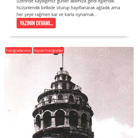
üzerinde kaydığımız günler aklımıza geldi eğlendik
hüzünlendik belkide oturup hayıflanarak ağladık ama
her şeye rağmen kar ve karla oynamak…
YAZININ DEVAMI...
Fotoğraflarımız
Kişisel Fotoğraflar