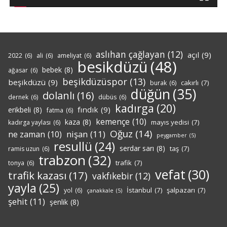
aslıhan çağlayan
(12)
açıl
(9)
2022
(6)
ali
(6)
ameliyat
(6)
besikdüzü
(48)
bebek
(8)
ağasar
(6)
beşikdüzüspor
(13)
beşikdüzü
(9)
cakırlı
(7)
burak
(6)
düğün
(35)
dolanlı
(16)
dernek
(6)
dübüs
(6)
kadırga
(20)
fındık
(9)
erikbeli
(8)
fatma
(6)
kemençe
(10)
kaza
(8)
mayıs yedisi
(7)
kadırga yaylası
(6)
Oğuz
(14)
nişan
(11)
ne zaman
(10)
peygamber
(5)
resullü
(24)
serdar sarı
(8)
taş
(7)
ramis uzun
(6)
trabzon
(32)
trafik
(7)
tonya
(6)
vefat
(30)
trafik kazası
(17)
vakfıkebir
(12)
yayla
(25)
İstanbul
(7)
şalpazarı
(7)
yol
(6)
çanakkale
(5)
şehit
(11)
şenlik
(8)