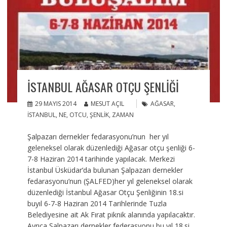
İSTANBUL AĞASAR OTÇU ŞENLIĞI
29 MAYIS 2014
MESUT AÇIL
AĞASAR
,
İSTANBUL
,
NE
,
OTCU
,
ŞENLIK
,
ZAMAN
Şalpazarı dernekler fedarasyonu’nun her yıl
geleneksel olarak düzenlediği Ağasar otçu şenliği 6-
7-8 Haziran 2014 tarihinde yapılacak. Merkezi
İstanbul Üsküdar’da bulunan Şalpazarı dernekler
fedarasyonu’nun (ŞALFED)her yıl geleneksel olarak
düzenlediği İstanbul Ağasar Otçu Şenliğinin 18.si
buyıl 6-7-8 Haziran 2014 Tarihlerinde Tuzla
Belediyesine ait Ak Fırat piknik alanında yapılacaktır.
Ayrıca,Şalpazarı dernekler federasyonu bu yıl 18.si