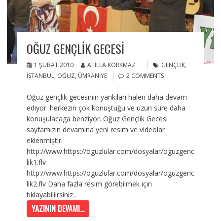
OĞUZ GENÇLIK GECESI
1 ŞUBAT 2010
ATILLA KORKMAZ
GENÇLIK
,
İSTANBUL
,
OĞUZ
,
ÜMRANIYE
2 COMMENTS
Oğuz gençlik gecesinin yankıları halen daha devam
ediyor. herkezin çok konuştuğu ve uzun süre daha
konuşulacaga benziyor. Oğuz Gençlik Gecesi
sayfamızın devamına yeni resim ve videolar
eklenmiştir.
http://www.https://oguzlular.com/dosyalar/oguzgenc
lik1.flv
http://www.https://oguzlular.com/dosyalar/oguzgenc
lik2.flv Daha fazla resim görebilmek için
tıklayabiliirsiniz..
YAZININ DEVAMI...