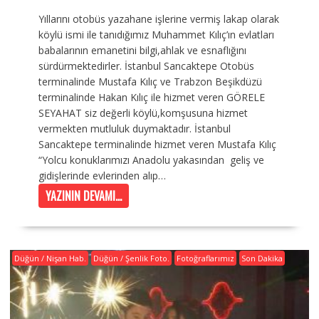
Yıllarını otobüs yazahane işlerine vermiş lakap olarak
köylü ismi ile tanıdığımız Muhammet Kılıç’ın evlatları
babalarının emanetini bilgi,ahlak ve esnaflığını
sürdürmektedirler. İstanbul Sancaktepe Otobüs
terminalinde Mustafa Kılıç ve Trabzon Beşikdüzü
terminalinde Hakan Kılıç ile hizmet veren GÖRELE
SEYAHAT siz değerli köylü,komşusuna hizmet
vermekten mutluluk duymaktadır. İstanbul
Sancaktepe terminalinde hizmet veren Mustafa Kılıç
“Yolcu konuklarımızı Anadolu yakasından geliş ve
gidişlerinde evlerinden alıp…
YAZININ DEVAMI...
Düğün / Nişan Hab.
Düğün / Şenlik Foto.
Fotoğraflarımız
Son Dakika