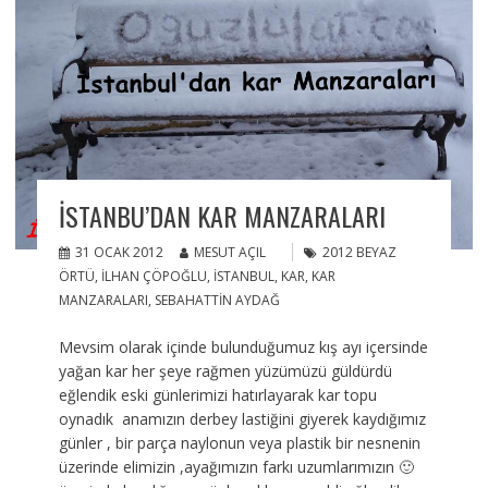
İSTANBU’DAN KAR MANZARALARI
31 OCAK 2012
MESUT AÇIL
2012 BEYAZ
ÖRTÜ
,
ILHAN ÇÖPOĞLU
,
İSTANBUL
,
KAR
,
KAR
MANZARALARI
,
SEBAHATTIN AYDAĞ
Mevsim olarak içinde bulunduğumuz kış ayı içersinde
yağan kar her şeye rağmen yüzümüzü güldürdü
eğlendik eski günlerimizi hatırlayarak kar topu
oynadık anamızın derbey lastiğini giyerek kaydığımız
günler , bir parça naylonun veya plastik bir nesnenin
üzerinde elimizin ,ayağımızın farkı uzumlarımızın 🙂