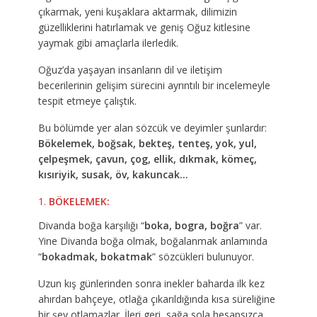
çıkarmak, yeni kuşaklara aktarmak, dilimizin
güzelliklerini hatırlamak ve geniş Oğuz kitlesine
yaymak gibi amaçlarla ilerledik.
Oğuz’da yaşayan insanların dil ve iletişim
becerilerinin gelişim sürecini ayrıntılı bir incelemeyle
tespit etmeye çalıştık.
Bu bölümde yer alan sözcük ve deyimler şunlardır:
Bökelemek, boğsak, bekteş, tenteş, yok, yul,
çelpeşmek, çavun, çog, ellik, dıkmak, kömeç,
kısıriyik, susak, öv, kakuncak…
BÖKELEMEK:
Divanda boğa karşılığı “
boka, bogra, boğra
” var.
Yine Divanda boğa olmak, boğalanmak anlamında
“
bokadmak, bokatmak
” sözcükleri bulunuyor.
Uzun kış günlerinden sonra inekler baharda ilk kez
ahırdan bahçeye, otlağa çıkarıldığında kısa süreliğine
bir şey otlamazlar. İleri geri, sağa sola hesapsızca