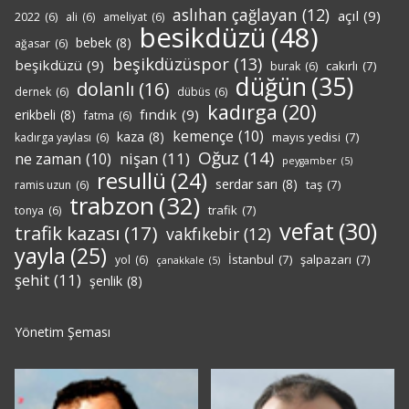
aslıhan çağlayan
(12)
açıl
(9)
2022
(6)
ali
(6)
ameliyat
(6)
besikdüzü
(48)
bebek
(8)
ağasar
(6)
beşikdüzüspor
(13)
beşikdüzü
(9)
cakırlı
(7)
burak
(6)
düğün
(35)
dolanlı
(16)
dernek
(6)
dübüs
(6)
kadırga
(20)
fındık
(9)
erikbeli
(8)
fatma
(6)
kemençe
(10)
kaza
(8)
mayıs yedisi
(7)
kadırga yaylası
(6)
Oğuz
(14)
nişan
(11)
ne zaman
(10)
peygamber
(5)
resullü
(24)
serdar sarı
(8)
taş
(7)
ramis uzun
(6)
trabzon
(32)
trafik
(7)
tonya
(6)
vefat
(30)
trafik kazası
(17)
vakfıkebir
(12)
yayla
(25)
İstanbul
(7)
şalpazarı
(7)
yol
(6)
çanakkale
(5)
şehit
(11)
şenlik
(8)
Yönetim Şeması