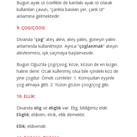
Bugün ayak izi özellikle de kardaki ayak izi olarak
kullanılan çavun, “çarıkla basılan yer, çarık izi”
anlamına gelmektedir.
9. ÇOG/ÇOOG:
Divanda “
çog
” ateş alevi, ateş yalını, güneşin yalını
anlamında kullanılmıştır. Ayrıca “
çoglanmak
” ateşin
alevlenmesi, ışık saçmaya başlamasıdır.
Bugün Oğuz’da çog/çoog; köze, közün de en kızgın
haline denir. Ocak küllenmiş olsa bile içindeki köz de
yine çogdur. Örnek cümleler: 1. Komşudan eyşinle
çog almaya gitti. 2. Yüzün gözün çoog/çog gibi.
10. ELLİK:
Divanda
elig
ve
eliglik
var. Elig, bildiğimiz eldir.
Eliglik
; eldiven, elcik, ellik demektir.
Ellik
; eldivendir.