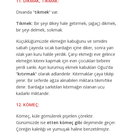
11. DIKMAK, TIKMAK:
Divanda “
tikmek
” var.
Tikmek:
Bir şeyi dikey hale getirmek, (ağaç) dikmek,
bir şeyi delmek, sokmak.
Küçüklüğümüzde ekmeğin kabuğunu ve simidini
sabah çayında sıcak bardağın içine diker, sonra yarı
ıslak yarı kuru halde yerdik. Çarşı ekmeği eve gelince
ekmeğin kıtırını kapmak için evin çocukları birbirini
yerdi sanki. Aşırı kurumuş ekmek kabukları Oğuz’da
“
kıtırmak
” olarak adlandırılır. Kıtırmaklar çaya tıkılıp
yenir. Bir seferde ağza alınabilen miktara tıkım/tike
denir. Bardağa sarkıtılan kıtırmağın ıslanan ucu
kadarki miktarıdır.
12. KÖMEÇ:
Kömeç, küle gömülerek pişirilen çörektir.
Günümüzde ise
etten kömeç gibi
deyiminde geçer.
Çöreğin kalınlığı ve yumuşak haline benzetilmiştir.