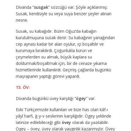
Divanda “
susgak
” sözcüğü var. Şöyle açıklanmış:
Susak, kendisiyle su veya suya benzer şeyler alınan
nesne.
Susak, su kabağıdır. Bizim Oğuz’da kabağın
kurutulmuşuna susak denir. Su kabağının yanağından
cep aynası kadar bir alan oyulur, içi boşaltılır ve
kurumaya bırakılırdı. Çoğunlukla kürün ve
çeşmelerden su almak, büyük kaplara su
doldurmak/boşaltmak için, bir de cenaze yıkama
hizmetlerinde kullanılırdı. Geçmiş çağlarda bugünkü
maşrapanın yaptığı görevi yapardı.
15. ÖV:
Divanda bugünkü üvey karşılığı “
ögey
” var.
Eski Türkçemizde kullanılan ve bize has olan kâf-ı
yâyî harfi, ğ-y-v seslerinin karşılığıdır. Ögey şeklinde
latinize edilebileceği gibi
övey
olarak da yazılabilir.
Ögey – övey, üvey olarak yaygınlık kazanmıştır. Övey