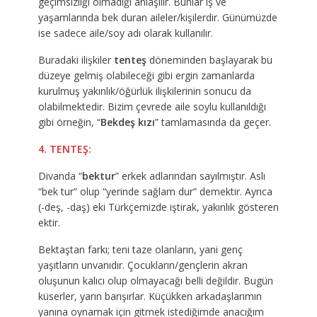
geçimsizliği olmadığı anlaşılır. Bunlar iş ve
yaşamlarında bek duran aileler/kişilerdir. Günümüzde
ise sadece aile/soy adı olarak kullanılır.
Buradaki ilişkiler
tenteş
döneminden başlayarak bu
düzeye gelmiş olabileceği gibi ergin zamanlarda
kurulmuş yakınlık/öğürlük ilişkilerinin sonucu da
olabilmektedir. Bizim çevrede aile soylu kullanıldığı
gibi örneğin, “
Bekdeş kızı
” tamlamasında da geçer.
4. TENTEŞ:
Divanda “
bektur
” erkek adlarından sayılmıştır. Aslı
“bek tur” olup “yerinde sağlam dur” demektir. Ayrıca
(-deş, -daş) eki Türkçemizde iştirak, yakınlık gösteren
ektir.
Bektaştan farkı; teni taze olanların, yani genç
yaşıtların unvanıdır. Çocukların/gençlerin akran
oluşunun kalıcı olup olmayacağı belli değildir. Bugün
küserler, yarın barışırlar. Küçükken arkadaşlarımın
yanına oynamak için gitmek istediğimde anacığım