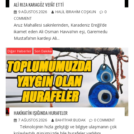
ALI RIZA KARAGÖZ VEFÂT ETTI
9 AĞUSTOS 2026
HALIL İBRAHIM COŞKUN
0
COMMENT
Aruz Mahallesi sakinlerinden, Karadeniz Ereğli’de
ikamet eden Ali Osman Havva’nın eşi, Garemedu
Mustafa’nın kardeşi Ali...
Diğer Haberler
Son Dakika
HAKİKATİN IŞIĞINDA HURAFELER
7 AĞUSTOS 2026
BAHTIYAR BUDAK
0 COMMENT
Teknolojinin hızla geliştiği ve bilgiye ulaşmanın çok
kolaylaştığı günümüzde bile hurafeler varlığını