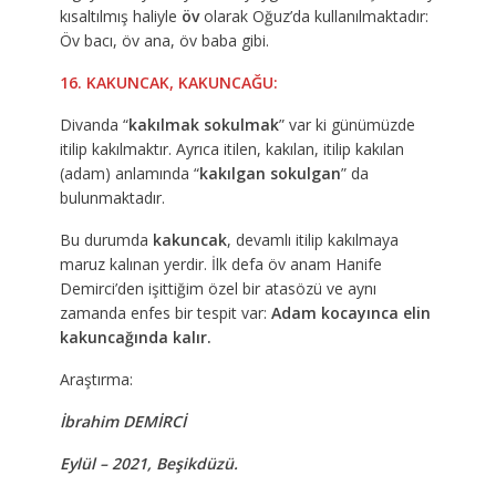
kısaltılmış haliyle
öv
olarak Oğuz’da kullanılmaktadır:
Öv bacı, öv ana, öv baba gibi.
16. KAKUNCAK, KAKUNCAĞU:
Divanda “
kakılmak sokulmak
” var ki günümüzde
itilip kakılmaktır. Ayrıca itilen, kakılan, itilip kakılan
(adam) anlamında “
kakılgan sokulgan
” da
bulunmaktadır.
Bu durumda
kakuncak
, devamlı itilip kakılmaya
maruz kalınan yerdir. İlk defa öv anam Hanife
Demirci’den işittiğim özel bir atasözü ve aynı
zamanda enfes bir tespit var:
Adam kocayınca elin
kakuncağında kalır.
Araştırma:
İbrahim DEMİRCİ
Eylül – 2021, Beşikdüzü.