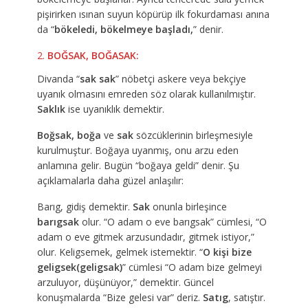
pişirirken ısınan suyun köpürüp ilk fokurdaması anına
da “
bökeledi, bökelmeye başladı,
” denir.
BOĞSAK, BOĞASAK:
Divanda “
sak sak
” nöbetçi askere veya bekçiye
uyanık olmasını emreden söz olarak kullanılmıştır.
Saklık
ise uyanıklık demektir.
Boğsak, boğa
ve
sak
sözcüklerinin birleşmesiyle
kurulmuştur. Boğaya uyanmış, onu arzu eden
anlamına gelir. Bugün “boğaya geldi” denir. Şu
açıklamalarla daha güzel anlaşılır:
Barıg, gidiş demektir.
Sak
onunla birleşince
barıgsak
olur. “O adam o eve barıgsak” cümlesi, “O
adam o eve gitmek arzusundadır, gitmek istiyor,”
olur. Keligsemek, gelmek istemektir. “
O kişi bize
geligsek(geligsak)
” cümlesi “O adam bize gelmeyi
arzuluyor, düşünüyor,” demektir. Güncel
konuşmalarda “Bize gelesi var” deriz.
Satıg
, satıştır.