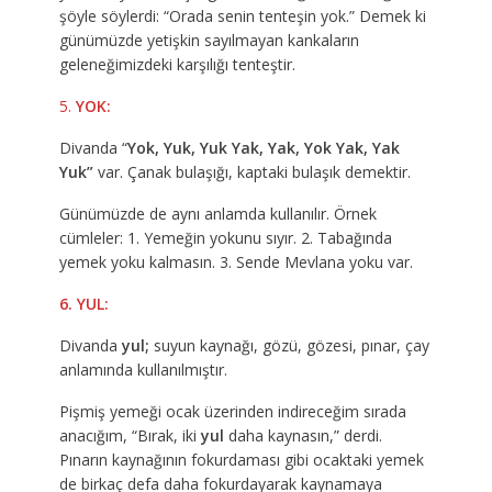
şöyle söylerdi: “Orada senin tenteşin yok.” Demek ki
günümüzde yetişkin sayılmayan kankaların
geleneğimizdeki karşılığı tenteştir.
5.
YOK:
Divanda “
Yok, Yuk, Yuk Yak, Yak, Yok Yak, Yak
Yuk”
var. Çanak bulaşığı, kaptaki bulaşık demektir.
Günümüzde de aynı anlamda kullanılır. Örnek
cümleler: 1. Yemeğin yokunu sıyır. 2. Tabağında
yemek yoku kalmasın. 3. Sende Mevlana yoku var.
6. YUL
:
Divanda
yul;
suyun kaynağı, gözü, gözesi, pınar, çay
anlamında kullanılmıştır.
Pişmiş yemeği ocak üzerinden indireceğim sırada
anacığım, “Bırak, iki
yul
daha kaynasın,” derdi.
Pınarın kaynağının fokurdaması gibi ocaktaki yemek
de birkaç defa daha fokurdayarak kaynamaya