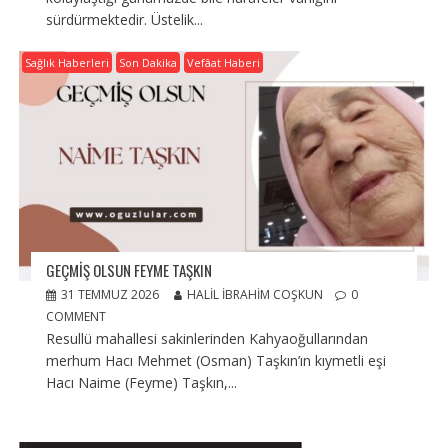
sürdürmektedir. Üstelik...
Sağlık Haberleri
Son Dakika
Vefâat Haberi
GEÇMIŞ OLSUN FEYME TAŞKIN
31 TEMMUZ 2026
HALIL İBRAHIM COŞKUN
0
COMMENT
Resullü mahallesi sakinlerinden Kahyaoğullarından
merhum Hacı Mehmet (Osman) Taşkın’ın kıymetli eşi
Hacı Naime (Feyme) Taşkın,...