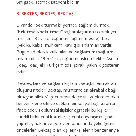
Satıgsak, satmak isteyeni bildirir.
3. BEKTEŞ, BEKDEŞ, BEKTAŞ:
Divanda “
bek turmak
” yerinde sağlam durmak,
“
bekitmek/bekütmek
” sağlamlaştırmak olarak yer
almıştır. “Bek” sözcüğünün sağlam (nesne), bek
(beklik), kabız, muhkem, kavi gibi anlamları vardır.
Bugün ad olarak kullanılan ve
sağlam mı sağlam
anlamındaki “
Berk
” sözcüğünün aslı da bektir. Ayrıca
(-deş, -daş) eki Türkçemizde iştirak, yakınlık gösteren
ektir.
Bekdeş;
bek
ve
sağlam
kişilerin, yetişkinlerin akran
oluşunu niteler. Bektaş, muhtemelen akrabalık bağı
olmayan aileler/kişiler arasında çeşitli yönlerden olan
benzerliklerle sıkı ve sağlam bir sosyal bağ kuranları
ifade eder. Toplumsal ilişkiler ağındaki bu kişiler
sürekli birbirlerini korurlar, işlerini dayanışma içinde
yaparlar, haklar ve görevler konusunda yekdiğerini
öncelerler. Bektaş olan kişilerin/ailelerin benzerleriyle