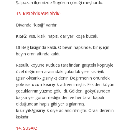
Şalpazarı ilçemizde Sugören çöreği meşhurdu.
13. KISIRİYİK/GISIRİYİK:
Divanda “
kısığ
” vardır.
KISIĞ:
Kısı, kısık, hapis, dar yer, köşe bucak.
Ol Beg kısığında kaldı. O beyin hapsinde, bir iş için
beyin emri altında kaldı.
Resullü köyüne Kutluca tarafından girişteki köprüyle
özel değirmen arasındaki çukurluk yere kısıriyik
(gısırik-kısırik- gısıriyik) denir. Değirmenin önündeki
göle ise
uzun kısıriyik
adı verilmiştir. Eskiden köyün
çocuklarının yüzme gölü idi. Gölden, gökyüzünden
başka yer görünmediğinden ve her taraf kapalı
olduğundan hapis gibi yer algılanmış,
kısıriyik/gısıriyik
diye adlandırılmıştır. Orası derenin
kıskıdır.
14. SUSAK: