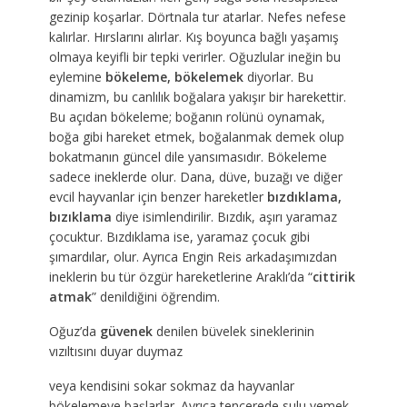
gezinip koşarlar. Dörtnala tur atarlar. Nefes nefese
kalırlar. Hırslarını alırlar. Kış boyunca bağlı yaşamış
olmaya keyifli bir tepki verirler. Oğuzlular ineğin bu
eylemine
bökeleme, bökelemek
diyorlar. Bu
dinamizm, bu canlılık boğalara yakışır bir harekettir.
Bu açıdan bökeleme; boğanın rolünü oynamak,
boğa gibi hareket etmek, boğalanmak demek olup
bokatmanın güncel dile yansımasıdır. Bökeleme
sadece ineklerde olur. Dana, düve, buzağı ve diğer
evcil hayvanlar için benzer hareketler
bızdıklama,
bızıklama
diye isimlendirilir. Bızdık, aşırı yaramaz
çocuktur. Bızdıklama ise, yaramaz çocuk gibi
şımardılar, olur. Ayrıca Engin Reis arkadaşımızdan
ineklerin bu tür özgür hareketlerine Araklı’da “
cittirik
atmak
” denildiğini öğrendim.
Oğuz’da
güvenek
denilen büvelek sineklerinin
vızıltısını duyar duymaz
veya kendisini sokar sokmaz da hayvanlar
bökelemeye başlarlar. Ayrıca tencerede sulu yemek