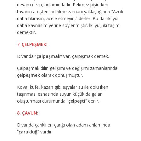
devam etsin, anlamındadır. Pekmez pişirirken
tavanın ateşten indirilme zamanı yaklaştığında “Azcık
daha tıkırasın, acele etmeyin,” derler. Bu da “iki yul
daha kaynasın” yerine söylenmiştir. İki yul, iki taşım
demektir.
7.
ÇELPEŞMEK:
Divanda “
çalpaşmak
” var, çarpışmak demek.
Çalpaşmak dilin gelişimi ve değişimi zamanlarında
çelpeşmek
olarak dönüşmüştür.
Kova, küfe, kazan gibi eşyalar su ile dolu iken
taşınması esnasında suyun küçük dalgalar
oluşturması durumunda “
çelpeşti
” denir.
8. ÇAVUN:
Divanda çarıklı er, çarığı olan adam anlamında
“
çarukluğ
” vardır.