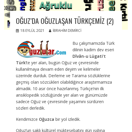
OĞUZ’DA OĞUZLAŞAN TÜRKÇEMİZ (2)
18 EYLÜL 2021
İBRAHIM DEMIRCI
Bu çalışmamızda Türk
dilinin kadim dev eseri
Dîvân-u Lügati’t
Türk
’te yer alan, bugün Oğuz ve çevresinde
kullanılmaya devam eden deyim ve kelimeler
üzerinde durduk. Derleme ve Tarama sözlüklerine
geçmiş olan sözcükleri olabildiğince araştırmamıza
almadık. 10 asır önce hazırlanmış Türkçe’nin ilk
ansiklopedik sözlüğünde yer alan ve günümüzde
sadece Oğuz ve çevresinde yaşamını sürdüren
sözleri derledik.
Kendimizce
Oğuzca
bir yol izledik.
Oğuz’un saklı kültürel müktesebatını gün ışığına