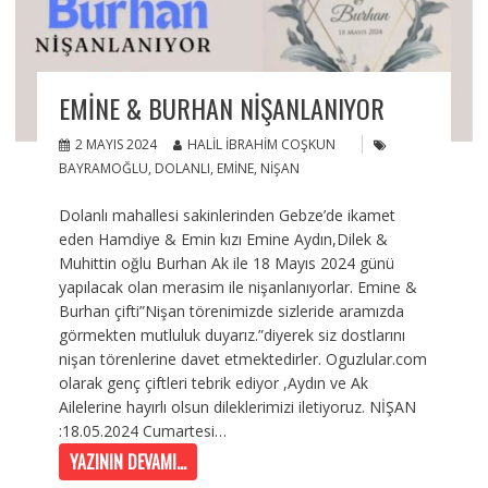
EMINE & BURHAN NIŞANLANIYOR
2 MAYIS 2024
HALIL İBRAHIM COŞKUN
BAYRAMOĞLU
,
DOLANLI
,
EMINE
,
NIŞAN
Dolanlı mahallesi sakinlerinden Gebze’de ikamet
eden Hamdiye & Emin kızı Emine Aydın,Dilek &
Muhittin oğlu Burhan Ak ile 18 Mayıs 2024 günü
yapılacak olan merasim ile nişanlanıyorlar. Emine &
Burhan çifti”Nişan törenimizde sizleride aramızda
görmekten mutluluk duyarız.”diyerek siz dostlarını
nişan törenlerine davet etmektedirler. Oguzlular.com
olarak genç çiftleri tebrik ediyor ,Aydın ve Ak
Ailelerine hayırlı olsun dileklerimizi iletiyoruz. NİŞAN
:18.05.2024 Cumartesi…
YAZININ DEVAMI...