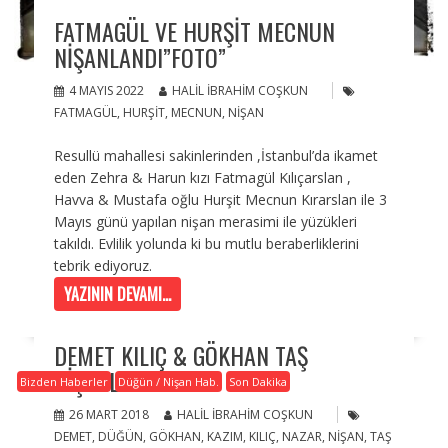
FATMAGÜL VE HURŞIT MECNUN
NIŞANLANDI”FOTO”
4 MAYIS 2022
HALIL İBRAHIM COŞKUN
FATMAGÜL
,
HURŞIT
,
MECNUN
,
NIŞAN
Resullü mahallesi sakinlerinden ,İstanbul’da ikamet
eden Zehra & Harun kızı Fatmagül Kılıçarslan ,
Havva & Mustafa oğlu Hurşit Mecnun Kırarslan ile 3
Mayıs günü yapılan nişan merasimi ile yüzükleri
takıldı. Evlilik yolunda ki bu mutlu beraberliklerini
tebrik ediyoruz.
YAZININ DEVAMI...
DEMET KILIÇ & GÖKHAN TAŞ
NIŞANLANDILAR
Bizden Haberler
Düğün / Nişan Hab.
Son Dakika
26 MART 2018
HALIL İBRAHIM COŞKUN
DEMET
,
DÜĞÜN
,
GÖKHAN
,
KAZIM
,
KILIÇ
,
NAZAR
,
NIŞAN
,
TAŞ