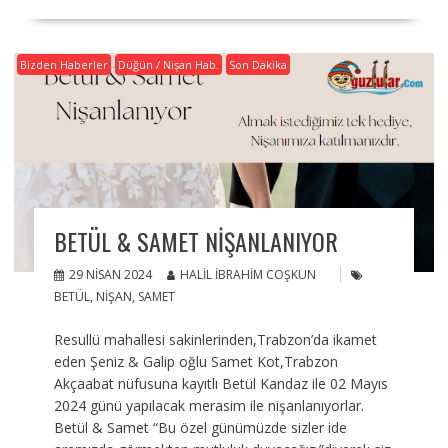
Bizden Haberler
Düğün / Nişan Hab.
Son Dakika
BETÜL & SAMET NIŞANLANIYOR
29 NISAN 2024
HALIL İBRAHIM COŞKUN
BETÜL
,
NIŞAN
,
SAMET
Resullü mahallesi sakinlerinden,Trabzon’da ikamet
eden Şeniz & Galip oğlu Samet Kot,Trabzon
Akçaabat nüfusuna kayıtlı Betül Kandaz ile 02 Mayıs
2024 günü yapılacak merasim ile nişanlanıyorlar.
Betül & Samet “Bu özel günümüzde sizler ide