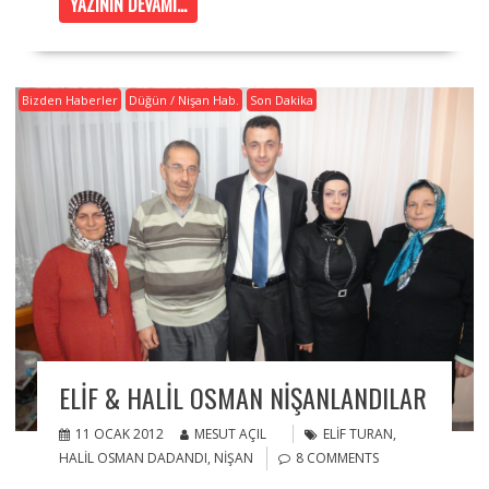
YAZININ DEVAMI...
Bizden Haberler
Düğün / Nişan Hab.
Son Dakika
ELIF & HALIL OSMAN NIŞANLANDILAR
11 OCAK 2012
MESUT AÇIL
ELIF TURAN
,
HALIL OSMAN DADANDI
,
NIŞAN
8 COMMENTS