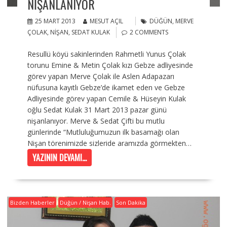
NIŞANLANIYOR
25 MART 2013
MESUT AÇIL
DÜĞÜN
,
MERVE
ÇOLAK
,
NIŞAN
,
SEDAT KULAK
2 COMMENTS
Resullü köyü sakinlerinden Rahmetli Yunus Çolak
torunu Emine & Metin Çolak kızı Gebze adliyesinde
görev yapan Merve Çolak ile Aslen Adapazarı
nüfusuna kayıtlı Gebze’de ikamet eden ve Gebze
Adliyesinde görev yapan Cemile & Hüseyin Kulak
oğlu Sedat Kulak 31 Mart 2013 pazar günü
nişanlanıyor. Merve & Sedat Çifti bu mutlu
günlerinde “Mutluluğumuzun ilk basamağı olan
Nişan törenimizde sizleride aramızda görmekten…
YAZININ DEVAMI...
Bizden Haberler
Düğün / Nişan Hab.
Son Dakika