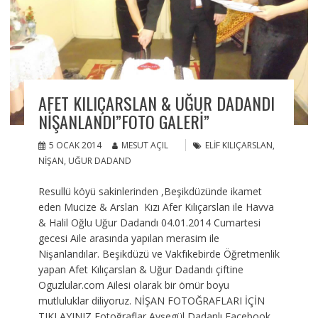
AFET KILIÇARSLAN & UĞUR DADANDI
NIŞANLANDI”FOTO GALERI”
5 OCAK 2014
MESUT AÇIL
ELIF KILIÇARSLAN
,
NIŞAN
,
UĞUR DADAND
Resullü köyü sakinlerinden ,Beşikdüzünde ikamet
eden Mucize & Arslan Kızı Afer Kılıçarslan ile Havva
& Halil Oğlu Uğur Dadandı 04.01.2014 Cumartesi
gecesi Aile arasında yapılan merasim ile
Nişanlandılar. Beşikdüzü ve Vakfıkebirde Öğretmenlik
yapan Afet Kılıçarslan & Uğur Dadandı çiftine
Oguzlular.com Ailesi olarak bir ömür boyu
mutluluklar diliyoruz. NİŞAN FOTOĞRAFLARI İÇİN
TIKLAYINIZ Fotoğraflar Ayşegül Dadanlı Facebook