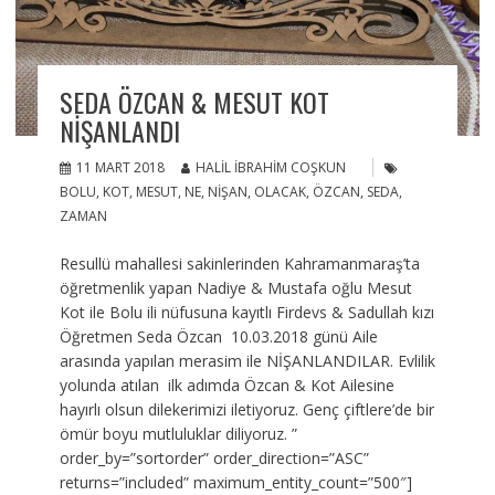
SEDA ÖZCAN & MESUT KOT
NIŞANLANDI
11 MART 2018
HALIL İBRAHIM COŞKUN
BOLU
,
KOT
,
MESUT
,
NE
,
NIŞAN
,
OLACAK
,
ÖZCAN
,
SEDA
,
ZAMAN
Resullü mahallesi sakinlerinden Kahramanmaraş’ta
öğretmenlik yapan Nadiye & Mustafa oğlu Mesut
Kot ile Bolu ili nüfusuna kayıtlı Firdevs & Sadullah kızı
Öğretmen Seda Özcan 10.03.2018 günü Aile
arasında yapılan merasim ile NİŞANLANDILAR. Evlilik
yolunda atılan ilk adımda Özcan & Kot Ailesine
hayırlı olsun dilekerimizi iletiyoruz. Genç çiftlere’de bir
ömür boyu mutluluklar diliyoruz. ”
order_by=”sortorder” order_direction=”ASC”
returns=”included” maximum_entity_count=”500″]