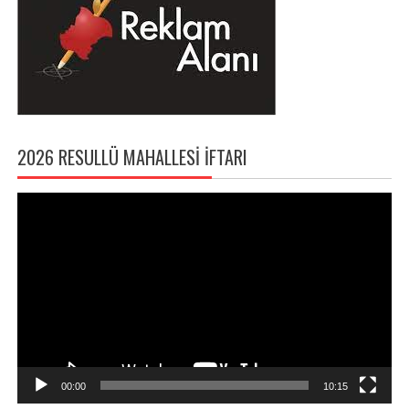
2026 RESULLÜ MAHALLESI İFTARI
Video
oynatıcı
00:00
10:15