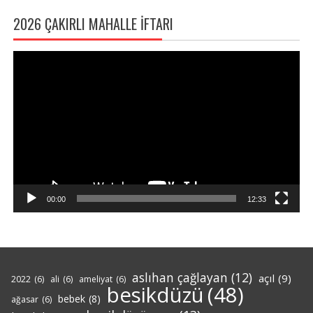
2026 ÇAKIRLI MAHALLE İFTARI
Video
oynatıcı
00:00
12:33
aslıhan çağlayan
(12)
açıl
(9)
2022
(6)
ali
(6)
ameliyat
(6)
besikdüzü
(48)
bebek
(8)
ağasar
(6)