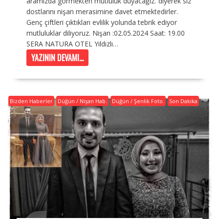
aramızda görmekten mutluluk duyacağız.”diyerek siz
dostlarını nişan merasimine davet etmektedirler.
Genç çiftleri çıktıkları evlilik yolunda tebrik ediyor
mutluluklar diliyoruz. Nişan :02.05.2024 Saat: 19.00
SERA NATURA OTEL Yıldızlı…
YAZININ DEVAMI...
Bizden Haberler
Düğün / Nişan Hab.
Düğün / Şenlik Foto.
Son Dakika