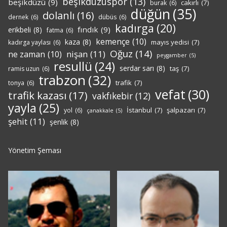
beşikdüzüspor
(13)
beşikdüzü
(9)
cakırlı
(7)
burak
(6)
düğün
(35)
dolanlı
(16)
dernek
(6)
dübüs
(6)
kadırga
(20)
fındık
(9)
erikbeli
(8)
fatma
(6)
kemençe
(10)
kaza
(8)
mayıs yedisi
(7)
kadırga yaylası
(6)
Oğuz
(14)
nişan
(11)
ne zaman
(10)
peygamber
(5)
resullü
(24)
serdar sarı
(8)
taş
(7)
ramis uzun
(6)
trabzon
(32)
trafik
(7)
tonya
(6)
vefat
(30)
trafik kazası
(17)
vakfıkebir
(12)
yayla
(25)
İstanbul
(7)
şalpazarı
(7)
yol
(6)
çanakkale
(5)
şehit
(11)
şenlik
(8)
Yönetim Şeması