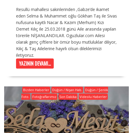
Resullü mahallesi sakinlerinden ,Gabze’de ikamet
eden Selma & Muhammet oğlu Gökhan Taş ile Sivas
nufusuna kayıtlı Nacar & Kazım (Merhum) Kızı
Demet Kılıç ile 25.03.2018 günü Aile arasında yapılan
törenle NİŞANLANDILAR. Oguzlular.com Ailesi
olarak genç çiftlere bir ömür boyu mutluluklar diliyor,
Kılıç & Taş Ailelerine hayırlı olsun dileklerimizi
iletiyoruz.
YAZININ DEVAMI...
Bizden Haberler
Düğün / Nişan Hab.
Düğün / Şenlik
Foto.
Fotoğraflarımız
Son Dakika
Videolu Haberler