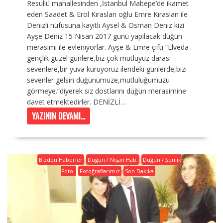
Resullü mahallesinden ,İstanbul Maltepe’de ikamet
eden Saadet & Erol Kıraslan oğlu Emre Kıraslan ile
Denizli nüfusuna kayıtlı Aysel & Osman Deniz kizi
Ayşe Deniz 15 Nisan 2017 günü yapılacak düğün
merasimi ile evleniyorlar. Ayşe & Emre çifti “Elveda
gençlik güzel günlere,biz çok mutluyuz darası
sevenlere,bir yuva kuruyoruz ilerideki günlerde,bizi
sevenler gelsin düğünümüze,mutluluğumuzu
görmeye.”diyerek siz dostlarını düğün merasimine
davet etmektedirler. DENİZLİ…
YAZININ DEVAMI...
Bizden Haberler
Düğün / Nişan Hab.
Düğün / Şenlik
Foto.
Fotoğraflarımız
Son Dakika