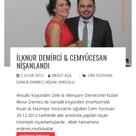
İLKNUR DEMIRCI & CEMYÜCESAN
NIŞANLANDI
2 OCAK 2013
MESUT AÇIL
CEM YÜCESAN
,
ILKNUR DEMIRCI
,
NIŞAN
,
VARDALLI
Resullü köyünden Zeki & Menşure Demirci’nin kızları
İlknur Demirci ile Vardallı köyünden (merhum)Ali
ihsan & Nazmiye Yücesan’ın oğulları Cem Yücesan
29.12.2012 tarihinde aile arasında yapılan nişan
töreniyle nişanlamışlardır.. Allah tamamına
erdirsin,mutluluklar…