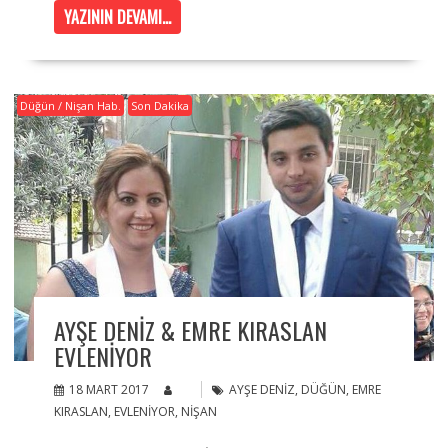
YAZININ DEVAMI...
Düğün / Nişan Hab.
Son Dakika
AYŞE DENIZ & EMRE KIRASLAN
EVLENIYOR
18 MART 2017
AYŞE DENIZ
,
DÜĞÜN
,
EMRE
KIRASLAN
,
EVLENIYOR
,
NIŞAN