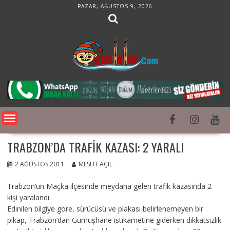
Skip
PAZAR, AĞUSTOS 9, 2026
to
content
TRABZON’DA TRAFIK KAZASI: 2 YARALI
2 AĞUSTOS 2011
MESUT AÇIL
Trabzon’un Maçka ilçesinde meydana gelen trafik kazasında 2
kişi yaralandı.
Edinilen bilgiye göre, sürücüsü ve plakası belirlenemeyen bir
pikap, Trabzon’dan Gümüşhane istikametine giderken dikkatsizlik