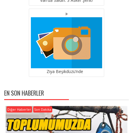
Van’da Saldırı: 3 Asker Şehit!
Ziya Beşikdüzü’nde
EN SON HABERLER
Diğer Haberler
Son Dakika