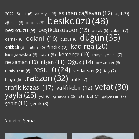
aslıhan çağlayan
(12)
açıl
(9)
2022
(6)
ali
(6)
ameliyat
(6)
besikdüzü
(48)
bebek
(8)
ağasar
(6)
beşikdüzüspor
(13)
beşikdüzü
(9)
cakırlı
(7)
burak
(6)
düğün
(35)
dolanlı
(16)
dernek
(6)
dübüs
(6)
kadırga
(20)
fındık
(9)
erikbeli
(8)
fatma
(6)
kemençe
(10)
kaza
(8)
mayıs yedisi
(7)
kadırga yaylası
(6)
Oğuz
(14)
nişan
(11)
ne zaman
(10)
peygamber
(5)
resullü
(24)
serdar sarı
(8)
taş
(7)
ramis uzun
(6)
trabzon
(32)
trafik
(7)
tonya
(6)
vefat
(30)
trafik kazası
(17)
vakfıkebir
(12)
yayla
(25)
İstanbul
(7)
şalpazarı
(7)
yol
(6)
çanakkale
(5)
şehit
(11)
şenlik
(8)
Yönetim Şeması