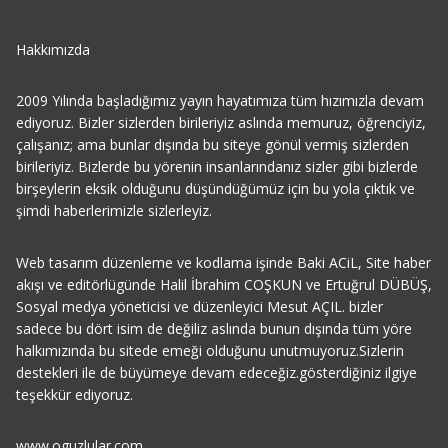
Hakkımızda
2009 Yılında başladığımız yayın hayatımıza tüm hızımızla devam
ediyoruz. Bizler sizlerden birileriyiz aslında memuruz, öğrenciyiz,
çalışanız; ama bunlar dışında bu siteye gönül vermiş sizlerden
birileriyiz. Bizlerde bu yörenin insanlarındanız sizler gibi bizlerde
birşeylerin eksik olduğunu düşündüğümüz için bu yola çıktık ve
şimdi haberlerimizle sizlerleyiz.
Web tasarım düzenleme ve kodlama işinde Baki ACiL, Site haber
akışı ve editörlügünde Halil İbrahim COŞKUN ve Ertuğrul DÜBÜŞ,
Sosyal medya yöneticisi ve düzenleyici Mesut AÇIL. bizler
sadece bu dört isim de değiliz aslında bunun dışında tüm yöre
halkımızında bu sitede emeği olduğunu unutmuyoruz.Sizlerin
destekleri ile de büyümeye devam edeceğiz.gösterdiğiniz ilgiye
teşekkür ediyoruz.
www.oguzlular.com