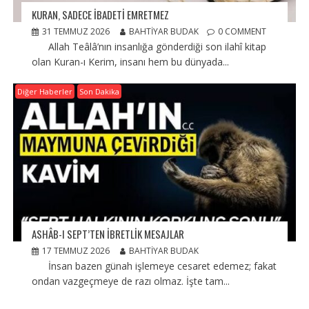
KURAN, SADECE İBADETİ EMRETMEZ
31 TEMMUZ 2026
BAHTIYAR BUDAK
0 COMMENT
Allah Teâlâ’nın insanlığa gönderdiği son ilahî kitap
olan Kuran-ı Kerim, insanı hem bu dünyada...
Diğer Haberler
Son Dakika
ASHÂB-I SEPT’TEN İBRETLİK MESAJLAR
17 TEMMUZ 2026
BAHTIYAR BUDAK
İnsan bazen günah işlemeye cesaret edemez; fakat
ondan vazgeçmeye de razı olmaz. İşte tam...