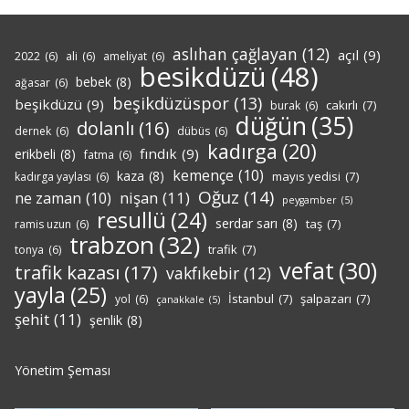
aslıhan çağlayan
(12)
açıl
(9)
2022
(6)
ali
(6)
ameliyat
(6)
besikdüzü
(48)
bebek
(8)
ağasar
(6)
beşikdüzüspor
(13)
beşikdüzü
(9)
cakırlı
(7)
burak
(6)
düğün
(35)
dolanlı
(16)
dernek
(6)
dübüs
(6)
kadırga
(20)
fındık
(9)
erikbeli
(8)
fatma
(6)
kemençe
(10)
kaza
(8)
mayıs yedisi
(7)
kadırga yaylası
(6)
Oğuz
(14)
nişan
(11)
ne zaman
(10)
peygamber
(5)
resullü
(24)
serdar sarı
(8)
taş
(7)
ramis uzun
(6)
trabzon
(32)
trafik
(7)
tonya
(6)
vefat
(30)
trafik kazası
(17)
vakfıkebir
(12)
yayla
(25)
İstanbul
(7)
şalpazarı
(7)
yol
(6)
çanakkale
(5)
şehit
(11)
şenlik
(8)
Yönetim Şeması