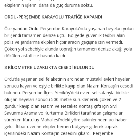
ekiplerinin işlerini daha da güç duruma soktu.
ORDU-PERŞEMBE KARAYOLU TRAFİĞE KAPANDI
Öte yandan Ordu-Perşembe Karayolu’nda yaşanan heyelan yolun
bir şeridi tamamen denize uçtu. Bölgede güvenlik tedbiri alan
polis ve jandarma ekipleri hiçbir aracın geçişine izin vermedi.
Çöken yol sebebiyle altında toprağın tamamen denize aktığı yola
dökülen asfalt ise havada kaldı.
3 KİLOMETRE UZAKLIKTA CESEDİ BULUNDU
Ordu’da yaşanan sel felaketinin ardından müstakil evleri heyelan
sonucu kayan ve eşiyle birlikte kayıp olan Nazım Kontaş’ın cesedi
bulundu. Perşembe İlçesi Yeniköy’deki evleri sel sularıyla birlikte
oluşan heyelan sonucu 500 metre sürüklenerek çöken ve 2
gündür kayıp olan Nazım ve Nezaket Kontaş çifti için Sivil
Savunma Arama ve Kurtarma Birlikleri tarafından çalışmalar
sürerken Kurtuluş Mahallesi’ndeki yöre sakinlerinden acı haber
geldi. İhbar üzerine ekipler hemen bölgeye giderek toprak
içerisindeki Nazım Kontaş’ın cesedini çıkardı. Perşembe