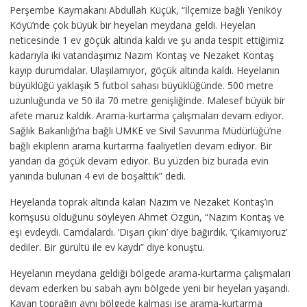
Perşembe Kaymakanı Abdullah Küçük, “İlçemize bağlı Yeniköy
Köyü’nde çok büyük bir heyelan meydana geldi. Heyelan
neticesinde 1 ev göçük altında kaldı ve şu anda tespit ettiğimiz
kadarıyla iki vatandaşımız Nazım Kontaş ve Nezaket Kontaş
kayıp durumdalar. Ulaşılamıyor, göçük altında kaldı. Heyelanın
büyüklüğü yaklaşık 5 futbol sahası büyüklüğünde. 500 metre
uzunluğunda ve 50 ila 70 metre genişliğinde. Malesef büyük bir
afete maruz kaldık. Arama-kurtarma çalışmaları devam ediyor.
Sağlık Bakanlığı’na bağlı UMKE ve Sivil Savunma Müdürlüğü’ne
bağlı ekiplerin arama kurtarma faaliyetleri devam ediyor. Bir
yandan da göçük devam ediyor. Bu yüzden biz burada evin
yanında bulunan 4 evi de boşalttık” dedi.
Heyelanda toprak altında kalan Nazım ve Nezaket Kontaş’ın
komşusu olduğunu söyleyen Ahmet Özgün, “Nazım Kontaş ve
eşi evdeydi. Camdalardı. ‘Dışarı çıkın’ diye bağırdık. ‘Çıkamıyoruz’
dediler. Bir gürültü ile ev kaydı” diye konuştu.
Heyelanın meydana geldiği bölgede arama-kurtarma çalışmaları
devam ederken bu sabah aynı bölgede yeni bir heyelan yaşandı.
Kayan toprağın aynı bölgede kalması ise arama-kurtarma