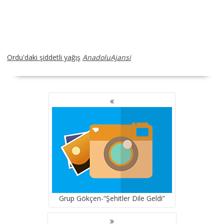
Ordu'daki şiddetli yağış
AnadoluAjansi
YAZI
GEZINMESI
Grup Gökçen-“Şehitler Dile Geldi”