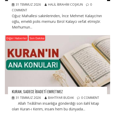
31 TEMMUZ 2026
HALIL İBRAHIM COŞKUN
0
COMMENT
Oğuz Mahallesi sakinlerinden, İnce Mehmet Kalaycı’nın
oğlu, emekli polis memuru Birol Kalaycı vefat etmiştir.
Merhumun...
Diğer Haberler
Son Dakika
KURAN, SADECE İBADETİ EMRETMEZ
31 TEMMUZ 2026
BAHTIYAR BUDAK
0 COMMENT
Allah Teâlâ’nın insanlığa gönderdiği son ilahî kitap
olan Kuran-ı Kerim, insanı hem bu dünyada...