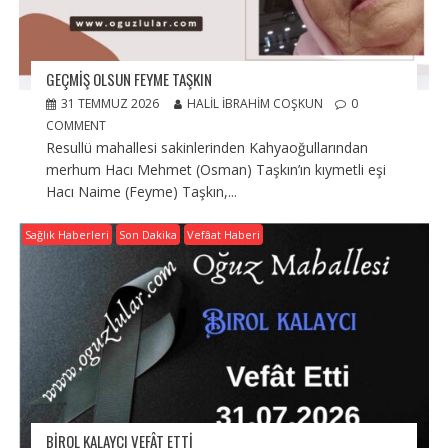
GEÇMIŞ OLSUN FEYME TAŞKIN
31 TEMMUZ 2026
HALIL İBRAHIM COŞKUN
0
COMMENT
Resullü mahallesi sakinlerinden Kahyaoğullarından
merhum Hacı Mehmet (Osman) Taşkın’ın kıymetli eşi
Hacı Naime (Feyme) Taşkın,...
Sağlık Haberleri
Son Dakika
Vefâat Haberi
BIROL KALAYCI VEFÂT ETTI