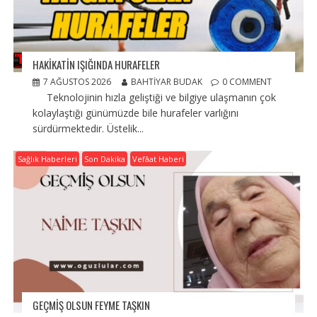
HAKİKATİN IŞIĞINDA HURAFELER
7 AĞUSTOS 2026
BAHTIYAR BUDAK
0 COMMENT
Teknolojinin hızla geliştiği ve bilgiye ulaşmanın çok
kolaylaştığı günümüzde bile hurafeler varlığını
sürdürmektedir. Üstelik...
Sağlık Haberleri
Son Dakika
Vefâat Haberi
GEÇMIŞ OLSUN FEYME TAŞKIN