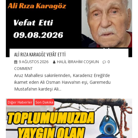
ALI RIZA KARAGÖZ VEFÂT ETTI
9 AĞUSTOS 2026
HALIL İBRAHIM COŞKUN
0
COMMENT
Aruz Mahallesi sakinlerinden, Karadeniz Ereğli’de
ikamet eden Ali Osman Havva’nın eşi, Garemedu
Mustafa’nın kardeşi Ali...
Diğer Haberler
Son Dakika