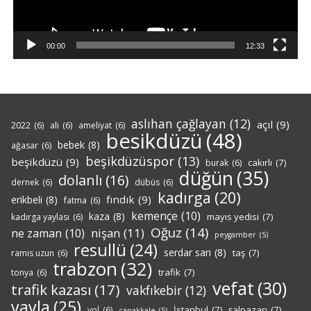
00:00
12:33
aslıhan çağlayan
(12)
açıl
(9)
2022
(6)
ali
(6)
ameliyat
(6)
besikdüzü
(48)
bebek
(8)
ağasar
(6)
beşikdüzüspor
(13)
beşikdüzü
(9)
cakırlı
(7)
burak
(6)
düğün
(35)
dolanlı
(16)
dernek
(6)
dübüs
(6)
kadırga
(20)
fındık
(9)
erikbeli
(8)
fatma
(6)
kemençe
(10)
kaza
(8)
mayıs yedisi
(7)
kadırga yaylası
(6)
Oğuz
(14)
nişan
(11)
ne zaman
(10)
peygamber
(5)
resullü
(24)
serdar sarı
(8)
taş
(7)
ramis uzun
(6)
trabzon
(32)
trafik
(7)
tonya
(6)
vefat
(30)
trafik kazası
(17)
vakfıkebir
(12)
yayla
(25)
İstanbul
(7)
şalpazarı
(7)
yol
(6)
çanakkale
(5)