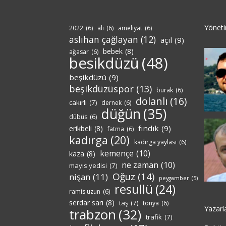
Yönet
2022
(6)
ali
(6)
ameliyat
(6)
aslıhan çağlayan
(12)
açıl
(9)
bebek
(8)
ağasar
(6)
besikdüzü
(48)
beşikdüzü
(9)
beşikdüzüspor
(13)
burak
(6)
dolanlı
(16)
cakırlı
(7)
dernek
(6)
düğün
(35)
dübüs
(6)
fındık
(9)
erikbeli
(8)
fatma
(6)
kadırga
(20)
kadırga yaylası
(6)
kemençe
(10)
kaza
(8)
ne zaman
(10)
mayıs yedisi
(7)
Oğuz
(14)
nişan
(11)
peygamber
(5)
resullü
(24)
ramis uzun
(6)
serdar sarı
(8)
taş
(7)
tonya
(6)
Yazarl
trabzon
(32)
trafik
(7)