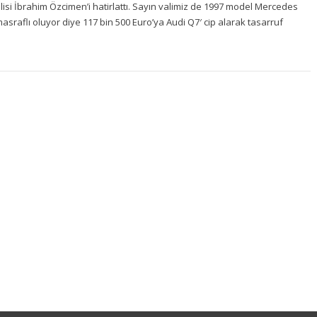
si İbrahim Özcimen’i hatirlattı. Sayın valimiz de 1997 model Mercedes
asraflı oluyor diye 117 bin 500 Euro’ya Audi Q7′ cip alarak tasarruf