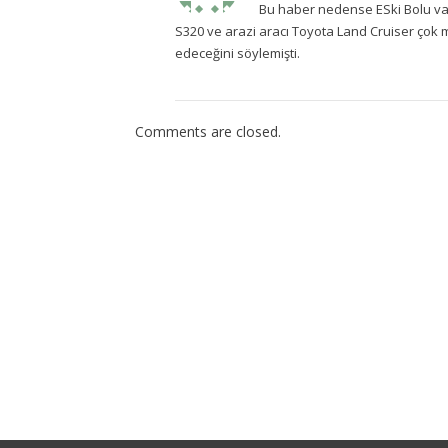
Bu haber nedense ESki Bolu vali
S320 ve arazi aracı Toyota Land Cruiser çok m
edeceğini söylemişti.
Comments are closed.