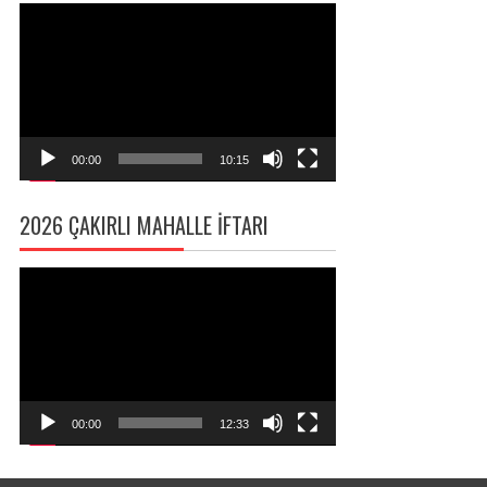
Video
oynatıcı
00:00
10:15
2026 ÇAKIRLI MAHALLE İFTARI
Video
oynatıcı
00:00
12:33