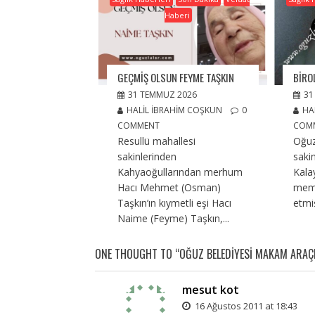
Haberi
GEÇMIŞ OLSUN FEYME TAŞKIN
BIROL
31 TEMMUZ 2026
31
HALIL İBRAHIM COŞKUN
0
HA
COMMENT
COM
Resullü mahallesi
Oğuz
sakinlerinden
saki
Kahyaoğullarından merhum
Kalay
Hacı Mehmet (Osman)
memu
Taşkın’ın kıymetli eşi Hacı
etmi
Naime (Feyme) Taşkın,...
ONE THOUGHT TO “OĞUZ BELEDIYESI MAKAM ARAÇI
mesut kot
16 Ağustos 2011 at 18:43