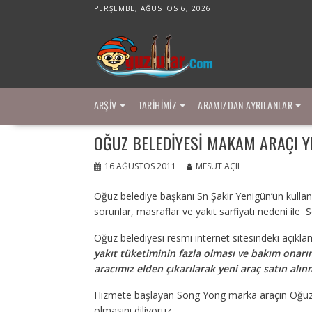
Skip
PERŞEMBE, AĞUSTOS 6, 2026
to
content
ARŞIV
TARIHIMIZ
ARAMIZDAN AYRILANLAR
OĞUZ BELEDIYESI MAKAM ARAÇI Y
16 AĞUSTOS 2011
MESUT AÇIL
Oğuz belediye başkanı Sn Şakir Yenigün’ün kulla
sorunlar, masraflar ve yakıt sarfiyatı nedeni ile S
Oğuz belediyesi resmi internet sitesindeki açıklam
yakıt tüketiminin fazla olması ve bakım onarı
aracımız elden çıkarılarak yeni araç satın alınm
Hizmete başlayan Song Yong marka araçın Oğuz be
olmasını diliyoruz.