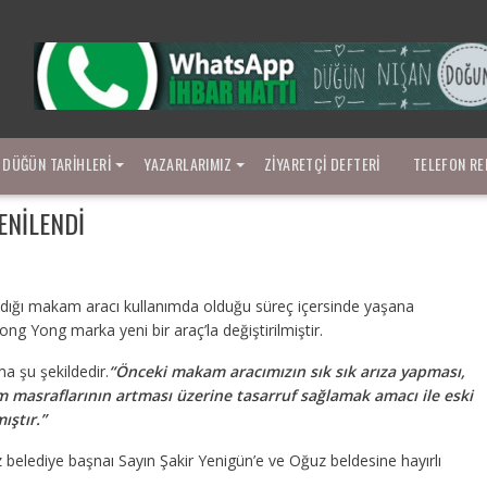
DÜĞÜN TARIHLERI
YAZARLARIMIZ
ZIYARETÇI DEFTERI
TELEFON RE
ENILENDI
ndığı makam aracı kullanımda olduğu süreç içersinde yaşana
ong Yong marka yeni bir araç’la değiştirilmiştir.
a şu şekildedir.
“Önceki makam aracımızın sık sık arıza yapması,
m masraflarının artması üzerine tasarruf sağlamak amacı ile eski
ıştır.”
lediye başnaı Sayın Şakir Yenigün’e ve Oğuz beldesine hayırlı