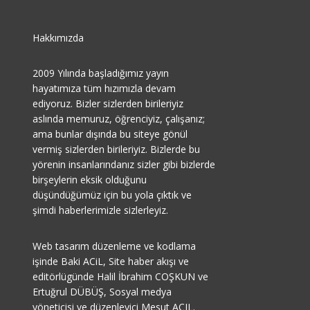
Hakkımızda
2009 Yılında başladığımız yayın
hayatımıza tüm hızımızla devam
ediyoruz. Bizler sizlerden birileriyiz
aslında memuruz, öğrenciyiz, çalışanız;
ama bunlar dışında bu siteye gönül
vermiş sizlerden birileriyiz. Bizlerde bu
yörenin insanlarındanız sizler gibi bizlerde
birşeylerin eksik olduğunu
düşündüğümüz için bu yola çıktık ve
şimdi haberlerimizle sizlerleyiz.
Web tasarım düzenleme ve kodlama
işinde Baki ACiL, Site haber akışı ve
editörlügünde Halil İbrahim COŞKUN ve
Ertuğrul DÜBÜŞ, Sosyal medya
yöneticisi ve düzenleyici Mesut AÇIL.