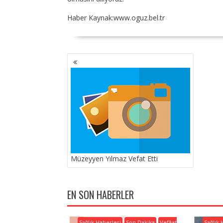
Haber Kaynak:www.oguz.bel.tr
YAZI
GEZINMESI
Müzeyyen Yılmaz Vefat Etti
EN SON HABERLER
Sağlık Haberleri
Son Dakika
Vefâat
Sağlık 