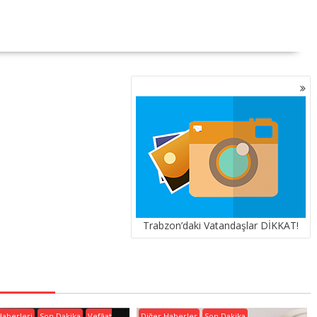
Trabzon’daki Vatandaşlar DİKKAT!
Haberleri
Son Dakika
Vefâat
Diğer Haberler
Son Dakika