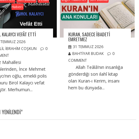
Haberi
 KALAYCI VEFÂT ETTI
KURAN, SADECE İBADETİ
EMRETMEZ
 TEMMUZ 2026
31 TEMMUZ 2026
LIL İBRAHIM COŞKUN
0
BAHTIYAR BUDAK
0
MENT
COMMENT
 Mahallesi
Allah Teâlâ’nın insanlığa
nlerinden, İnce Mehmet
gönderdiği son ilahî kitap
cı’nın oğlu, emekli polis
olan Kuran-ı Kerim, insanı
ru Birol Kalaycı vefat
hem bu dünyada...
ştir. Merhumun...
 YENILENDI”