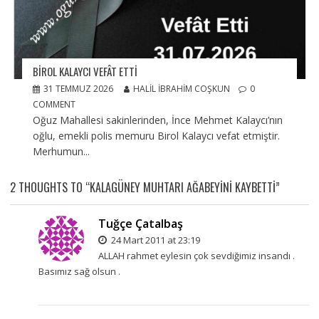
BIROL KALAYCI VEFÂT ETTI
31 TEMMUZ 2026
HALIL İBRAHIM COŞKUN
0
COMMENT
Oğuz Mahallesi sakinlerinden, İnce Mehmet Kalaycı’nın
oğlu, emekli polis memuru Birol Kalaycı vefat etmiştir.
Merhumun...
2 THOUGHTS TO “KALAGÜNEY MUHTARI AĞABEYINI KAYBETTI”
Tuğçe Çatalbaş
24 Mart 2011 at 23:19
ALLAH rahmet eylesin çok sevdiğimiz insandı .
Basımız sağ olsun .