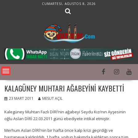
Skip
CUMARTESI, AĞUSTOS 8, 2026
to
content
KALAGÜNEY MUHTARI AĞABEYINI KAYBETTI
23 MART 2011
MESUT AÇIL
Kalegüney Muhtarı Fazlı DİRİ’nin ağabeyi Seydu Kızı’nın Ayşesinin
oğlu Aslan DİRİ 22.03.2011 günü ebediyete intikal etmiştir.
Merhum Aslan DİRİ’nin bir hafta önce kalp krizi geçirdiği ve
hastaneye kaldırıldığı, 1 hafta yoğun bakımda kaldıktan sonra tüm