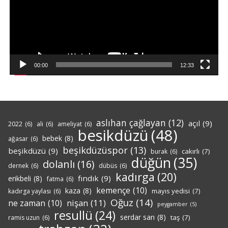
00:00
12:33
aslıhan çağlayan
(12)
açıl
(9)
2022
(6)
ali
(6)
ameliyat
(6)
besikdüzü
(48)
bebek
(8)
ağasar
(6)
beşikdüzüspor
(13)
beşikdüzü
(9)
cakırlı
(7)
burak
(6)
düğün
(35)
dolanlı
(16)
dernek
(6)
dübüs
(6)
kadırga
(20)
fındık
(9)
erikbeli
(8)
fatma
(6)
kemençe
(10)
kaza
(8)
mayıs yedisi
(7)
kadırga yaylası
(6)
Oğuz
(14)
nişan
(11)
ne zaman
(10)
peygamber
(5)
resullü
(24)
serdar sarı
(8)
taş
(7)
ramis uzun
(6)