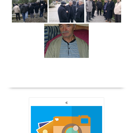
YAZI
GEZINMESI