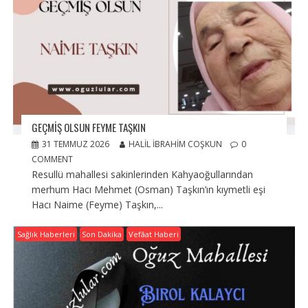
GEÇMIŞ OLSUN FEYME TAŞKIN
31 TEMMUZ 2026
HALIL İBRAHIM COŞKUN
0
COMMENT
Resullü mahallesi sakinlerinden Kahyaoğullarından
merhum Hacı Mehmet (Osman) Taşkın’ın kıymetli eşi
Hacı Naime (Feyme) Taşkın,...
Sağlık Haberleri
Son Dakika
Vefâat Haberi