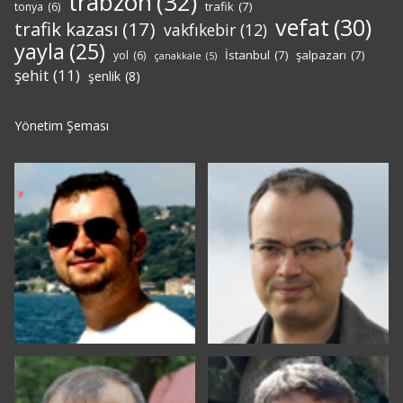
trabzon
(32)
trafik
(7)
tonya
(6)
vefat
(30)
trafik kazası
(17)
vakfıkebir
(12)
yayla
(25)
İstanbul
(7)
şalpazarı
(7)
yol
(6)
çanakkale
(5)
şehit
(11)
şenlik
(8)
Yönetim Şeması