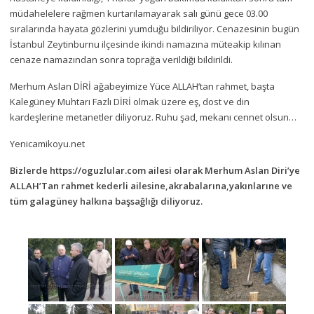
müdahelelere rağmen kurtarılamayarak salı günü gece 03.00
sıralarında hayata gözlerini yumduğu bildiriliyor. Cenazesinin bugün
İstanbul Zeytinburnu ilçesinde ikindi namazına müteakip kılınan
cenaze namazından sonra toprağa verildiği bildirildi.
Merhum Aslan DİRİ ağabeyimize Yüce ALLAH’tan rahmet, başta
Kalegüney Muhtarı Fazlı DİRİ olmak üzere eş, dost ve din
kardeşlerine metanetler diliyoruz. Ruhu şad, mekanı cennet olsun…
Yenicamikoyu.net
Bizlerde https://oguzlular.com ailesi olarak Merhum Aslan Diri’ye
ALLAH’Tan rahmet kederli ailesine,akrabalarına,yakınlarıne ve
tüm galagüney halkına başsağlığı diliyoruz.