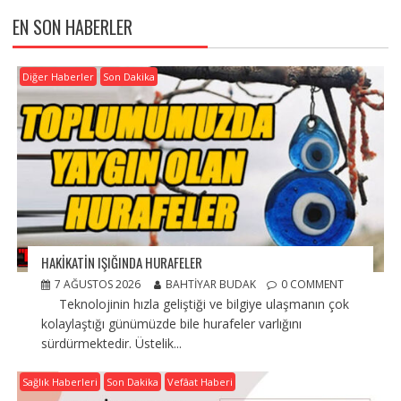
EN SON HABERLER
Diğer Haberler
Son Dakika
HAKİKATİN IŞIĞINDA HURAFELER
7 AĞUSTOS 2026
BAHTIYAR BUDAK
0 COMMENT
Teknolojinin hızla geliştiği ve bilgiye ulaşmanın çok
kolaylaştığı günümüzde bile hurafeler varlığını
sürdürmektedir. Üstelik...
Sağlık Haberleri
Son Dakika
Vefâat Haberi