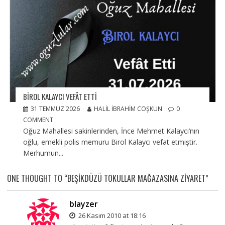
BIROL KALAYCI VEFÂT ETTI
31 TEMMUZ 2026
HALIL İBRAHIM COŞKUN
0
COMMENT
Oğuz Mahallesi sakinlerinden, İnce Mehmet Kalaycı’nın
oğlu, emekli polis memuru Birol Kalaycı vefat etmiştir.
Merhumun...
ONE THOUGHT TO “BEŞIKDÜZÜ TOKULLAR MAĞAZASINA ZIYARET”
blayzer
26 Kasım 2010 at 18:16