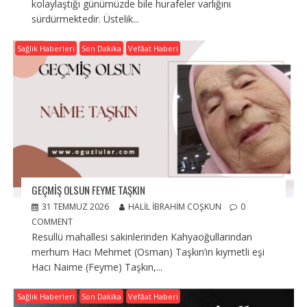
kolaylaştığı günümüzde bile hurafeler varlığını
sürdürmektedir. Üstelik...
Sağlık Haberleri
Son Dakika
Vefâat Haberi
GEÇMIŞ OLSUN FEYME TAŞKIN
31 TEMMUZ 2026
HALIL İBRAHIM COŞKUN
0
COMMENT
Resullü mahallesi sakinlerinden Kahyaoğullarından
merhum Hacı Mehmet (Osman) Taşkın’ın kıymetli eşi
Hacı Naime (Feyme) Taşkın,...
Sağlık Haberleri
Son Dakika
Vefâat Haberi