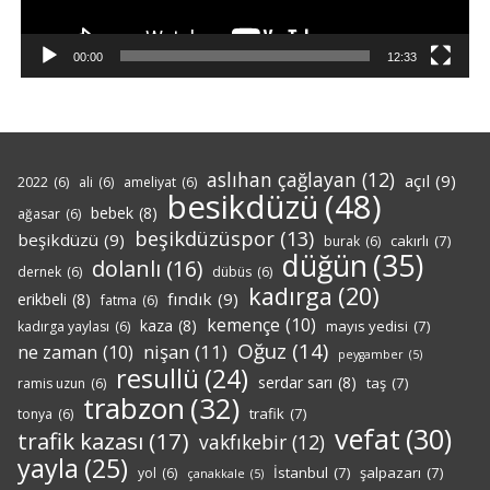
00:00
12:33
aslıhan çağlayan
(12)
açıl
(9)
2022
(6)
ali
(6)
ameliyat
(6)
besikdüzü
(48)
bebek
(8)
ağasar
(6)
beşikdüzüspor
(13)
beşikdüzü
(9)
cakırlı
(7)
burak
(6)
düğün
(35)
dolanlı
(16)
dernek
(6)
dübüs
(6)
kadırga
(20)
fındık
(9)
erikbeli
(8)
fatma
(6)
kemençe
(10)
kaza
(8)
mayıs yedisi
(7)
kadırga yaylası
(6)
Oğuz
(14)
nişan
(11)
ne zaman
(10)
peygamber
(5)
resullü
(24)
serdar sarı
(8)
taş
(7)
ramis uzun
(6)
trabzon
(32)
trafik
(7)
tonya
(6)
vefat
(30)
trafik kazası
(17)
vakfıkebir
(12)
yayla
(25)
İstanbul
(7)
şalpazarı
(7)
yol
(6)
çanakkale
(5)