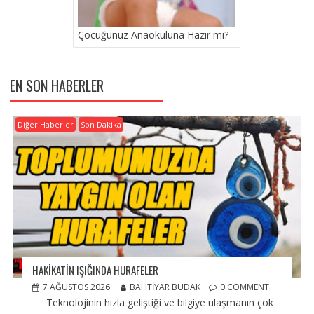
Çocuğunuz Anaokuluna Hazır mı?
EN SON HABERLER
Diğer Haberler
Son Dakika
HAKİKATİN IŞIĞINDA HURAFELER
7 AĞUSTOS 2026
BAHTIYAR BUDAK
0 COMMENT
Teknolojinin hızla geliştiği ve bilgiye ulaşmanın çok