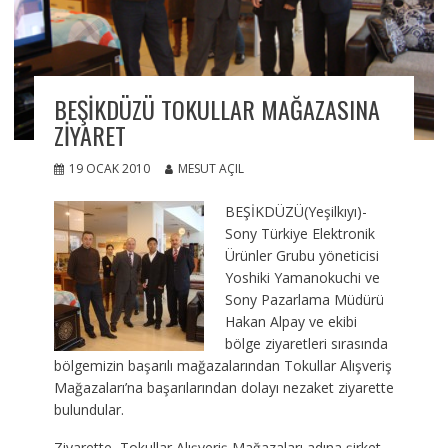
BEŞIKDÜZÜ TOKULLAR MAĞAZASINA
ZIYARET
19 OCAK 2010
MESUT AÇIL
BEŞİKDÜZÜ(Yeşilkıyı)-
Sony Türkiye Elektronik
Ürünler Grubu yöneticisi
Yoshiki Yamanokuchi ve
Sony Pazarlama Müdürü
Hakan Alpay ve ekibi
bölge ziyaretleri sırasında
bölgemizin başarılı mağazalarından Tokullar Alışveriş
Mağazaları’na başarılarından dolayı nezaket ziyarette
bulundular.
Ziyarette, Tokullar Alışveriş Mağazaları adına şirket