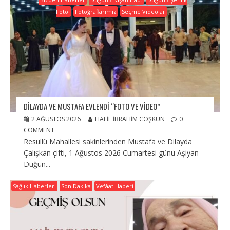
Foto.
Fotoğraflarımız
Seçme Videolar
DILAYDA VE MUSTAFA EVLENDI “FOTO VE VIDEO”
2 AĞUSTOS 2026
HALIL İBRAHIM COŞKUN
0
COMMENT
Resullü Mahallesi sakinlerinden Mustafa ve Dilayda
Çalışkan çifti, 1 Ağustos 2026 Cumartesi günü Aşiyan
Düğün...
Sağlık Haberleri
Son Dakika
Vefâat Haberi