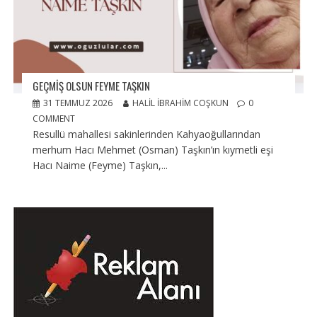
GEÇMIŞ OLSUN FEYME TAŞKIN
31 TEMMUZ 2026
HALIL İBRAHIM COŞKUN
0
COMMENT
Resullü mahallesi sakinlerinden Kahyaoğullarından
merhum Hacı Mehmet (Osman) Taşkın’ın kıymetli eşi
Hacı Naime (Feyme) Taşkın,...