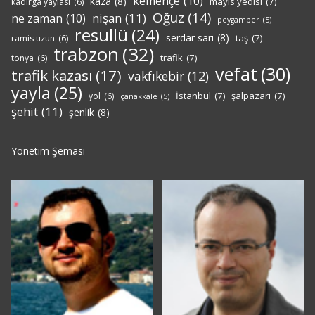
kemençe
(10)
kaza
(8)
mayıs yedisi
(7)
kadırga yaylası
(6)
Oğuz
(14)
nişan
(11)
ne zaman
(10)
peygamber
(5)
resullü
(24)
serdar sarı
(8)
taş
(7)
ramis uzun
(6)
trabzon
(32)
trafik
(7)
tonya
(6)
vefat
(30)
trafik kazası
(17)
vakfıkebir
(12)
yayla
(25)
İstanbul
(7)
şalpazarı
(7)
yol
(6)
çanakkale
(5)
şehit
(11)
şenlik
(8)
Yönetim Şeması