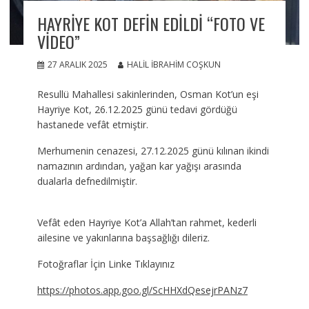
HAYRIYE KOT DEFIN EDILDI “FOTO VE
VIDEO”
27 ARALIK 2025
HALIL İBRAHIM COŞKUN
Resullü Mahallesi sakinlerinden, Osman Kot’un eşi
Hayriye Kot, 26.12.2025 günü tedavi gördüğü
hastanede vefât etmiştir.
Merhumenin cenazesi, 27.12.2025 günü kılınan ikindi
namazının ardından, yağan kar yağışı arasında
dualarla defnedilmiştir.
Vefât eden Hayriye Kot’a Allah’tan rahmet, kederli
ailesine ve yakınlarına başsağlığı dileriz.
Fotoğraflar İçin Linke Tıklayınız
https://photos.app.goo.gl/ScHHXdQesejrPANz7