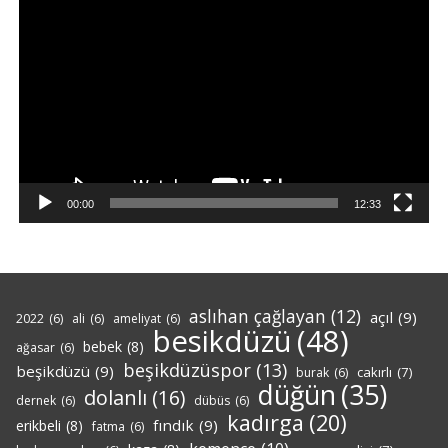
Video
oynatıcı
00:00
12:33
aslıhan çağlayan
(12)
açıl
(9)
2022
(6)
ali
(6)
ameliyat
(6)
besikdüzü
(48)
bebek
(8)
ağasar
(6)
beşikdüzüspor
(13)
beşikdüzü
(9)
cakırlı
(7)
burak
(6)
düğün
(35)
dolanlı
(16)
dernek
(6)
dübüs
(6)
kadırga
(20)
fındık
(9)
erikbeli
(8)
fatma
(6)