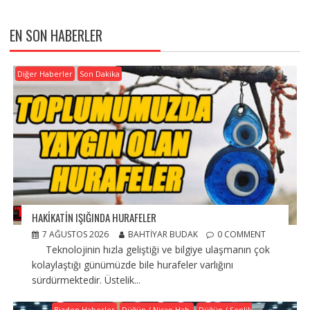
EN SON HABERLER
Diğer Haberler
Son Dakika
HAKİKATİN IŞIĞINDA HURAFELER
7 AĞUSTOS 2026
BAHTIYAR BUDAK
0 COMMENT
Teknolojinin hızla geliştiği ve bilgiye ulaşmanın çok
kolaylaştığı günümüzde bile hurafeler varlığını
sürdürmektedir. Üstelik...
Bizden Haberler
Düğün / Nişan Hab.
Düğün / Şenlik