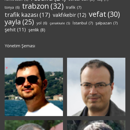
trabzon
(32)
trafik
(7)
tonya
(6)
vefat
(30)
trafik kazası
(17)
vakfıkebir
(12)
yayla
(25)
İstanbul
(7)
şalpazarı
(7)
yol
(6)
çanakkale
(5)
şehit
(11)
şenlik
(8)
Yönetim Şeması