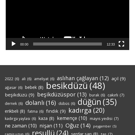
00:00
12:33
aslıhan çağlayan
(12)
açıl
(9)
2022
(6)
ali
(6)
ameliyat
(6)
besikdüzü
(48)
bebek
(8)
ağasar
(6)
beşikdüzüspor
(13)
beşikdüzü
(9)
cakırlı
(7)
burak
(6)
düğün
(35)
dolanlı
(16)
dernek
(6)
dübüs
(6)
kadırga
(20)
fındık
(9)
erikbeli
(8)
fatma
(6)
kemençe
(10)
kaza
(8)
mayıs yedisi
(7)
kadırga yaylası
(6)
Oğuz
(14)
nişan
(11)
ne zaman
(10)
peygamber
(5)
resullü
(24)
serdar sarı
(8)
taş
(7)
ramis uzun
(6)