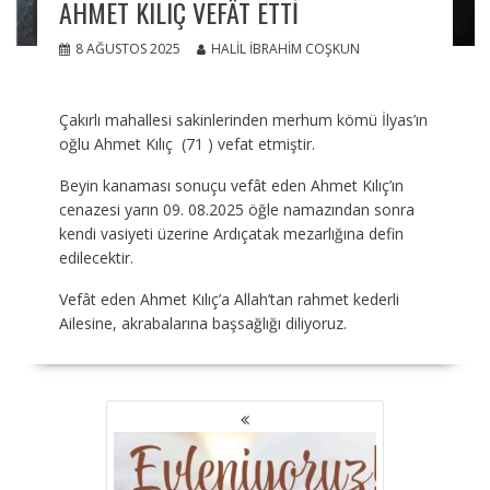
AHMET KILIÇ VEFÂT ETTI
8 AĞUSTOS 2025
HALIL İBRAHIM COŞKUN
Çakırlı mahallesi sakinlerinden merhum kömü İlyas’ın
oğlu Ahmet Kılıç (71 ) vefat etmiştir.
Beyin kanaması sonuçu vefât eden Ahmet Kılıç’ın
cenazesi yarın 09. 08.2025 öğle namazından sonra
kendi vasiyeti üzerine Ardıçatak mezarlığına defin
edilecektir.
Vefât eden Ahmet Kılıç’a Allah’tan rahmet kederli
Ailesine, akrabalarına başsağlığı diliyoruz.
YAZI
GEZINMESI