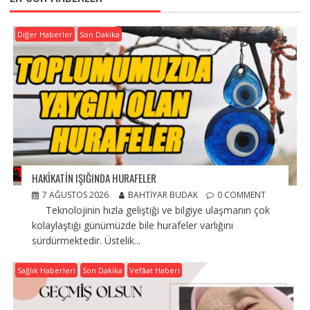
Diğer Haberler
Son Dakika
HAKİKATİN IŞIĞINDA HURAFELER
7 AĞUSTOS 2026
BAHTIYAR BUDAK
0 COMMENT
Teknolojinin hızla geliştiği ve bilgiye ulaşmanın çok
kolaylaştığı günümüzde bile hurafeler varlığını
sürdürmektedir. Üstelik...
Sağlık Haberleri
Son Dakika
Vefâat Haberi