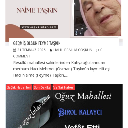
GEÇMIŞ OLSUN FEYME TAŞKIN
31 TEMMUZ 2026
HALIL İBRAHIM COŞKUN
0
COMMENT
Resullü mahallesi sakinlerinden Kahyaoğullarından
merhum Hacı Mehmet (Osman) Taşkın’ın kıymetli eşi
Hacı Naime (Feyme) Taşkın,...
Sağlık Haberleri
Son Dakika
Vefâat Haberi