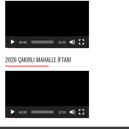
Video
oynatıcı
00:00
10:15
2026 ÇAKIRLI MAHALLE İFTARI
Video
oynatıcı
00:00
12:33