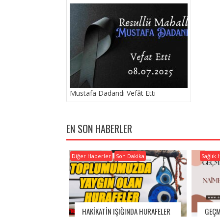
GEZINMESI
Mustafa Dadandı Vefât Etti
EN SON HABERLER
Diğer Haberler
Son Dakika
Sağlık 
HAKİKATİN IŞIĞINDA HURAFELER
GEÇM