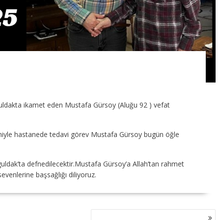
uldakta ikamet eden Mustafa Gürsoy (Aluğu 92 ) vefat
eniyle hastanede tedavi görev Mustafa Gürsoy bugün öğle
dak’ta defnedilecektir.Mustafa Gürsoy’a Allah’tan rahmet
sevenlerine başsağlığı diliyoruz.