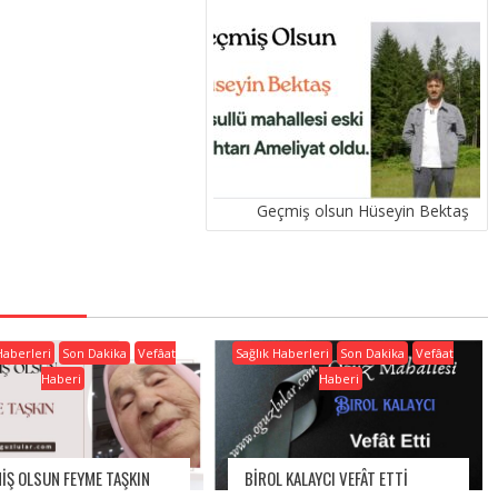
Geçmiş olsun Hüseyin Bektaş
Haberleri
Son Dakika
Vefâat
Sağlık Haberleri
Son Dakika
Vefâat
Haberi
Haberi
IŞ OLSUN FEYME TAŞKIN
BIROL KALAYCI VEFÂT ETTI