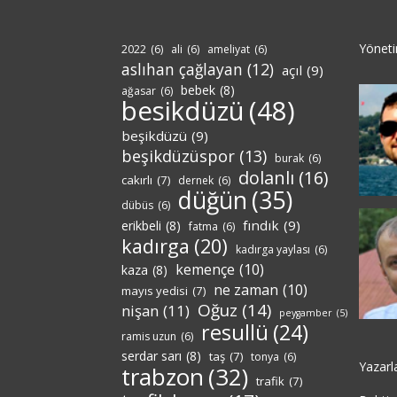
Yönet
2022
(6)
ali
(6)
ameliyat
(6)
aslıhan çağlayan
(12)
açıl
(9)
bebek
(8)
ağasar
(6)
besikdüzü
(48)
beşikdüzü
(9)
beşikdüzüspor
(13)
burak
(6)
dolanlı
(16)
cakırlı
(7)
dernek
(6)
düğün
(35)
dübüs
(6)
fındık
(9)
erikbeli
(8)
fatma
(6)
kadırga
(20)
kadırga yaylası
(6)
kemençe
(10)
kaza
(8)
ne zaman
(10)
mayıs yedisi
(7)
Oğuz
(14)
nişan
(11)
peygamber
(5)
resullü
(24)
ramis uzun
(6)
serdar sarı
(8)
taş
(7)
tonya
(6)
Yazarl
trabzon
(32)
trafik
(7)