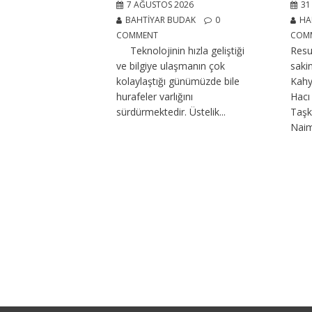
7 AĞUSTOS 2026
31
BAHTIYAR BUDAK
0
HA
COMMENT
COM
Teknolojinin hızla geliştiği
Resu
ve bilgiye ulaşmanın çok
saki
kolaylaştığı günümüzde bile
Kahy
hurafeler varlığını
Hac
sürdürmektedir. Üstelik...
Taşkı
Naim