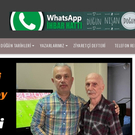
DÜĞÜN TARIHLERI
YAZARLARIMIZ
ZIYARETÇI DEFTERI
TELEFON RE