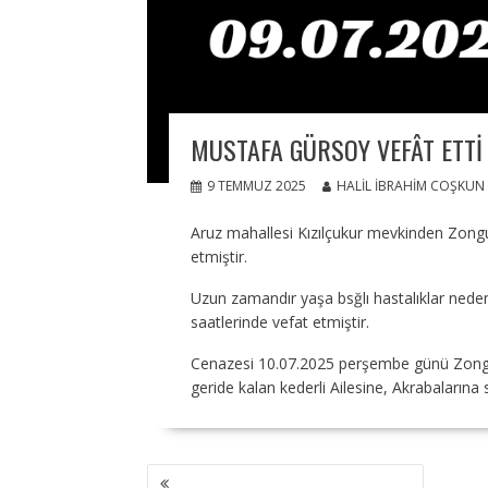
MUSTAFA GÜRSOY VEFÂT ETTI
9 TEMMUZ 2025
HALIL İBRAHIM COŞKUN
Aruz mahallesi Kızılçukur mevkinden Zong
etmiştir.
Uzun zamandır yaşa bsğlı hastalıklar ned
saatlerinde vefat etmiştir.
Cenazesi 10.07.2025 perşembe günü Zongul
geride kalan kederli Ailesine, Akrabalarına 
YAZI