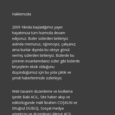
Hakkımızda
2009 Yılında başladığımız yayın
hayatımıza tüm hızımızla devam
ediyoruz. Bizler sizlerden birileriyiz
aslında memuruz, öğrenciyiz, çalışanız;
ama bunlar dışında bu siteye gönül
vermiş sizlerden birileriyiz. Bizlerde bu
yörenin insanlarındanız sizler gibi bizlerde
birşeylerin eksik olduğunu
düşündüğümüz için bu yola çıktık ve
şimdi haberlerimizle sizlerleyiz.
Web tasarım düzenleme ve kodlama
işinde Baki ACiL, Site haber akışı ve
editörlügünde Halil İbrahim COŞKUN ve
Ertuğrul DÜBÜŞ, Sosyal medya
yöneticisi ve düzenleyici Mesut AÇIL.