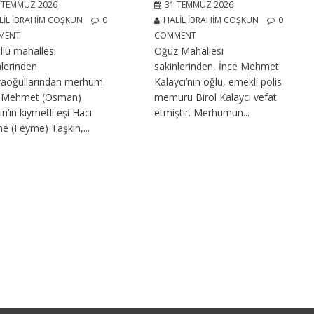
 TEMMUZ 2026
31 TEMMUZ 2026
LIL İBRAHIM COŞKUN
0
HALIL İBRAHIM COŞKUN
0
MENT
COMMENT
llü mahallesi
Oğuz Mahallesi
nlerinden
sakinlerinden, İnce Mehmet
aoğullarından merhum
Kalaycı’nın oğlu, emekli polis
ı Mehmet (Osman)
memuru Birol Kalaycı vefat
n’ın kıymetli eşi Hacı
etmiştir. Merhumun...
e (Feyme) Taşkın,...