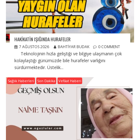
HAKİKATİN IŞIĞINDA HURAFELER
7 AĞUSTOS 2026
BAHTIYAR BUDAK
0 COMMENT
Teknolojinin hızla geliştiği ve bilgiye ulaşmanın çok
kolaylaştığı günümüzde bile hurafeler varlığını
sürdürmektedir. Üstelik...
Sağlık Haberleri
Son Dakika
Vefâat Haberi