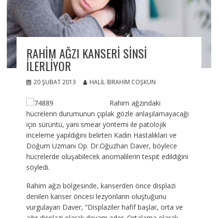
RAHIM AĞZI KANSERI SINSI
İLERLIYOR
20 ŞUBAT 2013
HALIL İBRAHIM COŞKUN
Rahim ağzındaki
hücrelerin durumunun çıplak gözle anlaşılamayacağı
için sürüntü, yani smear yöntemi ile patolojik
inceleme yapıldığını belirten Kadın Hastalıkları ve
Doğum Uzmanı Op. Dr.Oğuzhan Daver, böylece
hücrelerde oluşabilecek anomalilerin tespit edildiğini
söyledi.
Rahim ağzı bölgesinde, kanserden önce displazi
denilen kanser öncesi lezyonların oluştuğunu
vurgulayan Daver, “Displaziler hafif başlar, orta ve
ağır displazi olarak devam eder. Ortalama olarak