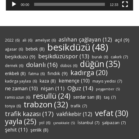
00:00
12:33
aslıhan çağlayan
(12)
açıl
(9)
2022
(6)
ali
(6)
ameliyat
(6)
besikdüzü
(48)
bebek
(8)
ağasar
(6)
beşikdüzüspor
(13)
beşikdüzü
(9)
cakırlı
(7)
burak
(6)
düğün
(35)
dolanlı
(16)
dernek
(6)
dübüs
(6)
kadırga
(20)
fındık
(9)
erikbeli
(8)
fatma
(6)
kemençe
(10)
kaza
(8)
mayıs yedisi
(7)
kadırga yaylası
(6)
Oğuz
(14)
nişan
(11)
ne zaman
(10)
peygamber
(5)
resullü
(24)
serdar sarı
(8)
taş
(7)
ramis uzun
(6)
trabzon
(32)
trafik
(7)
tonya
(6)
vefat
(30)
trafik kazası
(17)
vakfıkebir
(12)
yayla
(25)
İstanbul
(7)
şalpazarı
(7)
yol
(6)
çanakkale
(5)
şehit
(11)
şenlik
(8)