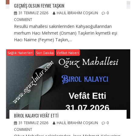
GEÇMIŞ OLSUN FEYME TAŞKIN
31 TEMMUZ 2026
HALIL İBRAHIM COŞKUN
0
COMMENT
Resullü mahallesi sakinlerinden Kahyaoğullarından
merhum Hacı Mehmet (Osman) Taşkın’ın kıymetli eşi
Hacı Naime (Feyme) Taşkın,...
Sağlık Haberleri
Son Dakika
Vefâat Haberi
BIROL KALAYCI VEFÂT ETTI
31 TEMMUZ 2026
HALIL İBRAHIM COŞKUN
0
COMMENT