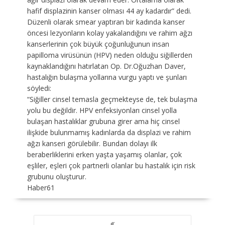
hafif displazinin kanser olması 44 ay kadardır” dedi.
Düzenli olarak smear yaptıran bir kadında kanser
öncesi lezyonların kolay yakalandığını ve rahim ağzı
kanserlerinin çok büyük çoğunluğunun insan
papilloma virüsünün (HPV) neden olduğu siğillerden
kaynaklandığını hatırlatan Op. Dr.Oğuzhan Daver,
hastalığın bulaşma yollarına vurgu yaptı ve şunları
söyledi:
“Siğiller cinsel temasla geçmekteyse de, tek bulaşma
yolu bu değildir. HPV enfeksiyonları cinsel yolla
bulaşan hastalıklar grubuna girer ama hiç cinsel
ilişkide bulunmamış kadınlarda da displazi ve rahim
ağzı kanseri görülebilir. Bundan dolayı ilk
beraberliklerini erken yaşta yaşamış olanlar, çok
eşliler, eşleri çok partnerli olanlar bu hastalık için risk
grubunu oluşturur.
Haber61
YAZI