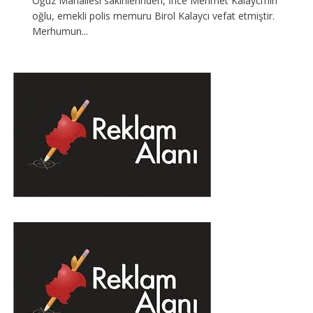
Oğuz Mahallesi sakinlerinden, İnce Mehmet Kalaycı’nın
oğlu, emekli polis memuru Birol Kalaycı vefat etmiştir.
Merhumun...