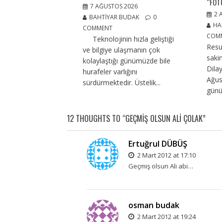
“FOT
7 AĞUSTOS 2026
2 
BAHTIYAR BUDAK
0
HA
COMMENT
COM
Teknolojinin hızla geliştiği
Resu
ve bilgiye ulaşmanın çok
saki
kolaylaştığı günümüzde bile
Dilay
hurafeler varlığını
Ağus
sürdürmektedir. Üstelik...
günü
12 THOUGHTS TO “GEÇMIŞ OLSUN ALI ÇOLAK”
Ertuğrul DÜBÜŞ
2 Mart 2012 at 17:10
Geçmiş olsun Ali abi…
osman budak
2 Mart 2012 at 19:24