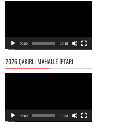
Video
oynatıcı
00:00
10:15
2026 ÇAKIRLI MAHALLE İFTARI
Video
oynatıcı
00:00
12:33