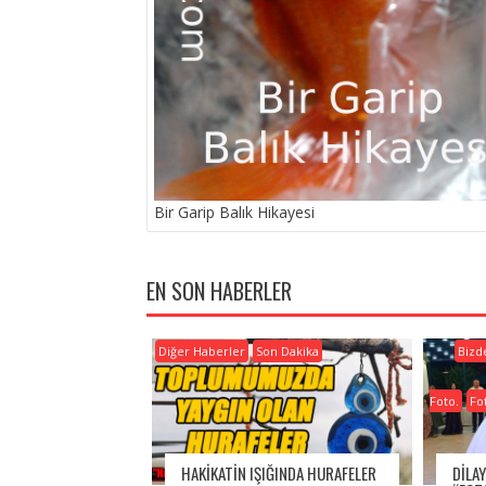
Bir Garip Balık Hikayesi
EN SON HABERLER
Diğer Haberler
Son Dakika
Bizd
Foto.
Fo
HAKİKATİN IŞIĞINDA HURAFELER
DILA