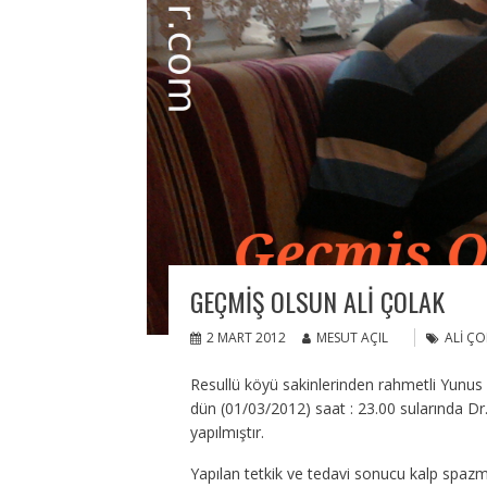
GEÇMIŞ OLSUN ALI ÇOLAK
2 MART 2012
MESUT AÇIL
ALI ÇO
Resullü köyü sakinlerinden rahmetli Yunus &
dün (01/03/2012) saat : 23.00 sularında D
yapılmıştır.
Yapılan tetkik ve tedavi sonucu kalp spazmı 