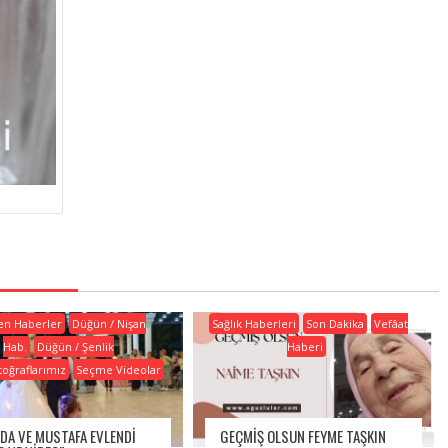
en Haberler
Düğün / Nişan
Sağlık Haberleri
Son Dakika
Vefâat
Hab.
Düğün / Şenlik
Haberi
toğraflarımız
Seçme Videolar
YDA VE MUSTAFA EVLENDI
GEÇMIŞ OLSUN FEYME TAŞKIN