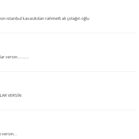
rsin istanbul kavacıkdan rahmetli ali çolağın oğlu
falar versin……….
ALAR VERSİN
nı versin…