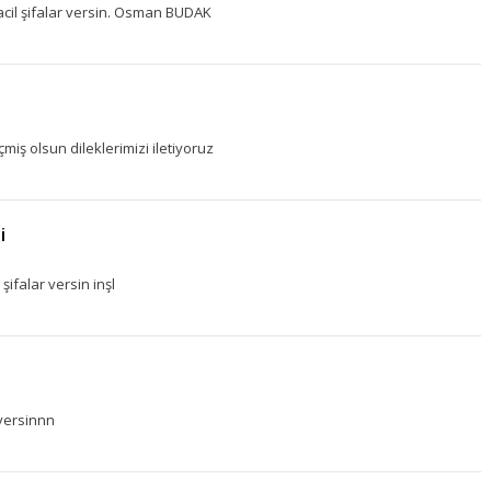
acil şifalar versin. Osman BUDAK
iş olsun dileklerimizi iletiyoruz
i
şifalar versin inşl
 versinnn