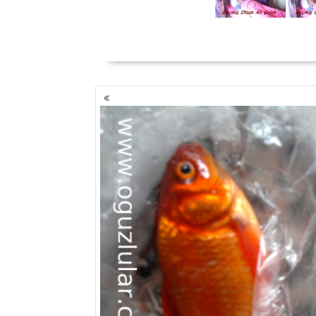
YAZI
GEZINMESI