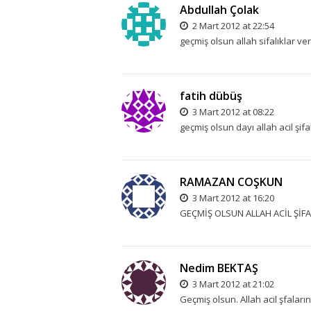
Abdullah Çolak
2 Mart 2012 at 22:54
geçmiş olsun allah sifalıklar ve
fatih dübüş
3 Mart 2012 at 08:22
geçmiş olsun dayı allah acil şi
RAMAZAN COŞKUN
3 Mart 2012 at 16:20
GEÇMİŞ OLSUN ALLAH ACİL ŞİF
Nedim BEKTAŞ
3 Mart 2012 at 21:02
Geçmiş olsun. Allah acil şfaları