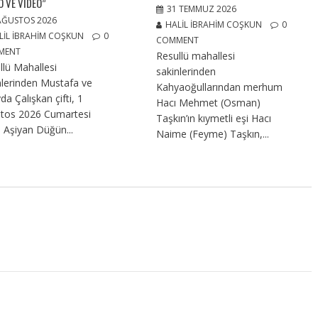
O VE VIDEO”
31 TEMMUZ 2026
AĞUSTOS 2026
HALIL İBRAHIM COŞKUN
0
LIL İBRAHIM COŞKUN
0
COMMENT
MENT
Resullü mahallesi
llü Mahallesi
sakinlerinden
nlerinden Mustafa ve
Kahyaoğullarından merhum
da Çalışkan çifti, 1
Hacı Mehmet (Osman)
tos 2026 Cumartesi
Taşkın’ın kıymetli eşi Hacı
 Aşiyan Düğün...
Naime (Feyme) Taşkın,...