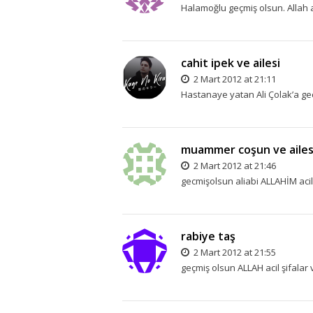
Halamoğlu geçmiş olsun. Allah 
cahit ipek ve ailesi
2 Mart 2012 at 21:11
Hastanaye yatan Ali Çolak’a geçm
muammer coşun ve ailes
2 Mart 2012 at 21:46
gecmişolsun aliabi ALLAHİM acil 
rabiye taş
2 Mart 2012 at 21:55
geçmiş olsun ALLAH acil şifalar