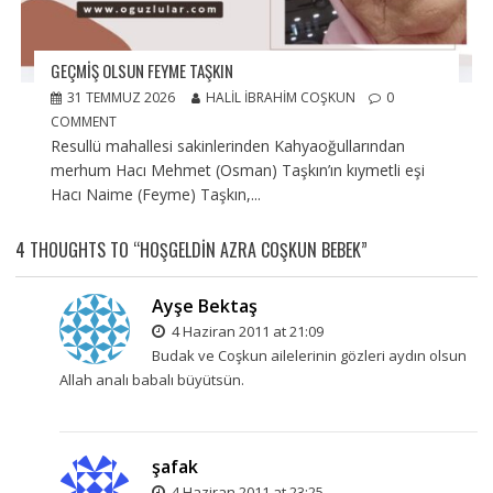
GEÇMIŞ OLSUN FEYME TAŞKIN
31 TEMMUZ 2026
HALIL İBRAHIM COŞKUN
0
COMMENT
Resullü mahallesi sakinlerinden Kahyaoğullarından
merhum Hacı Mehmet (Osman) Taşkın’ın kıymetli eşi
Hacı Naime (Feyme) Taşkın,...
4 THOUGHTS TO “HOŞGELDIN AZRA COŞKUN BEBEK”
Ayşe Bektaş
4 Haziran 2011 at 21:09
Budak ve Coşkun ailelerinin gözleri aydın olsun
Allah analı babalı büyütsün.
şafak
4 Haziran 2011 at 23:25