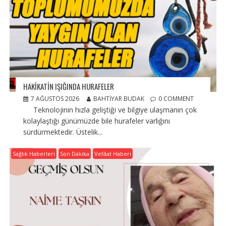
HAKİKATİN IŞIĞINDA HURAFELER
7 AĞUSTOS 2026
BAHTIYAR BUDAK
0 COMMENT
Teknolojinin hızla geliştiği ve bilgiye ulaşmanın çok
kolaylaştığı günümüzde bile hurafeler varlığını
sürdürmektedir. Üstelik...
Sağlık Haberleri
Son Dakika
Vefâat Haberi