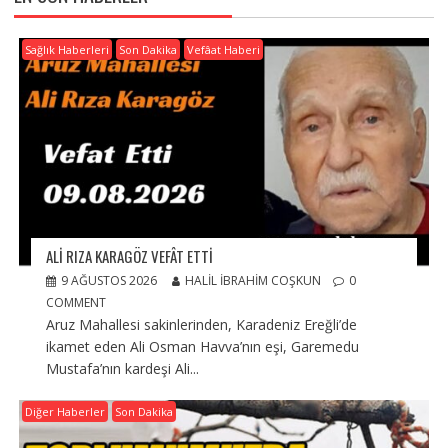
Sağlık Haberleri
Son Dakika
Vefâat Haberi
ALI RIZA KARAGÖZ VEFÂT ETTI
9 AĞUSTOS 2026
HALIL İBRAHIM COŞKUN
0
COMMENT
Aruz Mahallesi sakinlerinden, Karadeniz Ereğli’de
ikamet eden Ali Osman Havva’nın eşi, Garemedu
Mustafa’nın kardeşi Ali...
Diğer Haberler
Son Dakika