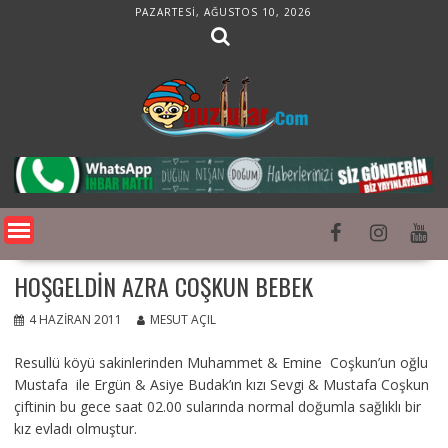
Skip
PAZARTESI, AĞUSTOS 10, 2026
to
content
HOŞGELDIN AZRA COŞKUN BEBEK
4 HAZIRAN 2011
MESUT AÇIL
Resullü köyü sakinlerinden Muhammet & Emine Coşkun’un oğlu
Mustafa ile Ergün & Asiye Budak’ın kızı Sevgi & Mustafa Coşkun
çiftinin bu gece saat 02.00 sularında normal doğumla sağlıklı bir
kız evladı olmuştur.