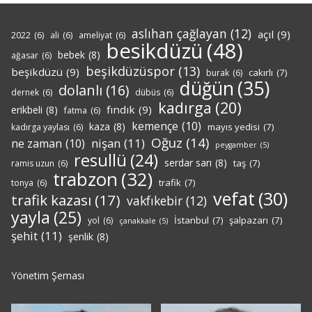
aslıhan çağlayan
(12)
açıl
(9)
2022
(6)
ali
(6)
ameliyat
(6)
besikdüzü
(48)
bebek
(8)
ağasar
(6)
beşikdüzüspor
(13)
beşikdüzü
(9)
cakırlı
(7)
burak
(6)
düğün
(35)
dolanlı
(16)
dernek
(6)
dübüs
(6)
kadırga
(20)
fındık
(9)
erikbeli
(8)
fatma
(6)
kemençe
(10)
kaza
(8)
mayıs yedisi
(7)
kadırga yaylası
(6)
Oğuz
(14)
nişan
(11)
ne zaman
(10)
peygamber
(5)
resullü
(24)
serdar sarı
(8)
taş
(7)
ramis uzun
(6)
trabzon
(32)
trafik
(7)
tonya
(6)
vefat
(30)
trafik kazası
(17)
vakfıkebir
(12)
yayla
(25)
İstanbul
(7)
şalpazarı
(7)
yol
(6)
çanakkale
(5)
şehit
(11)
şenlik
(8)
Yönetim Şeması