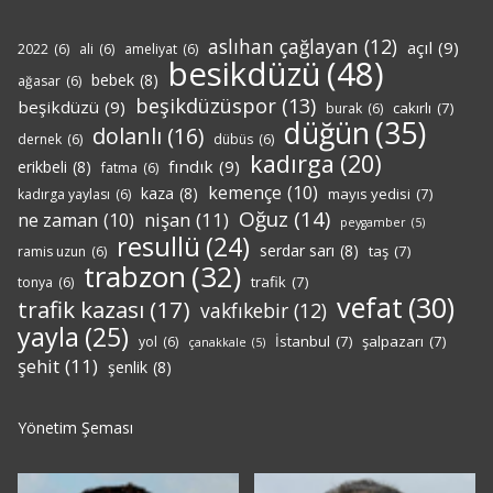
aslıhan çağlayan
(12)
açıl
(9)
2022
(6)
ali
(6)
ameliyat
(6)
besikdüzü
(48)
bebek
(8)
ağasar
(6)
beşikdüzüspor
(13)
beşikdüzü
(9)
cakırlı
(7)
burak
(6)
düğün
(35)
dolanlı
(16)
dernek
(6)
dübüs
(6)
kadırga
(20)
fındık
(9)
erikbeli
(8)
fatma
(6)
kemençe
(10)
kaza
(8)
mayıs yedisi
(7)
kadırga yaylası
(6)
Oğuz
(14)
nişan
(11)
ne zaman
(10)
peygamber
(5)
resullü
(24)
serdar sarı
(8)
taş
(7)
ramis uzun
(6)
trabzon
(32)
trafik
(7)
tonya
(6)
vefat
(30)
trafik kazası
(17)
vakfıkebir
(12)
yayla
(25)
İstanbul
(7)
şalpazarı
(7)
yol
(6)
çanakkale
(5)
şehit
(11)
şenlik
(8)
Yönetim Şeması