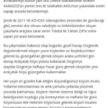
asfaltlanmıştı.Bunun yanı sıra Delese Mahallesinde İbrahim
KARAGÖZ’ün yerinin önü ile Selahattin AKSU’nun yukarıdaki evinin
sapağı arasıda betonlanmıştı.
Şimdi de 2011 Yılı KÖYDES ödeneğinden (resimden de görüleceği
gibi) zeminin düz olması sebebiyle su birikintilerinden oluşan
çukurlarla araçlara zarar veren Tekdut ile Tahsin ZIP’ın evine
sapan yol arası betonlandı.
Bu çalışmadan habersiz olup bugünkü güzel havayı Dizginede
değerlendirmek isteyen çevre köylerden ve Beşikdüzü’nden
gelerek bu güzergahtan gitmek isteyen araba şoförleri geri
dönüp Ardıçatak Köyü yolunu kullanarak Dizgine’ye
ulaştılar.Dizgine’ye haftaya Pazar günü gitmek isteyenler yine
Ardıçatak Köyü güzergahını kullanmalılar.
Her şeyin en güzelini hak ettiğini düşündüğümüz köyüm insanı,
Yollarının betonlanması ve artık çamurlu yollarda yürümek
zorunda kalmaması, Köylere Hizmet Getirme Birliği ve Oğuz
Belediyesinin koyduğu çöp konteynırları ve Haftanın bir günü
Köyümüzün Aile Hekimini Köyümüze gelerek köyüm insanını
köyümüzde muayene etmesi,Köyümüz hayırseverlerince