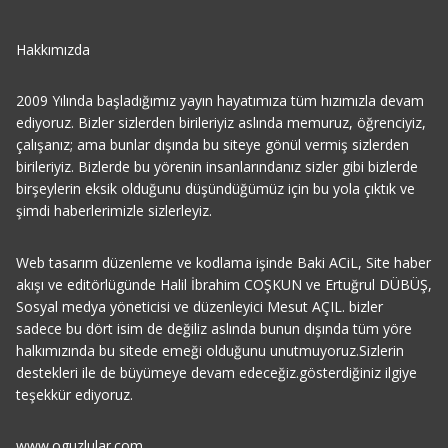
Hakkımızda
2009 Yılında başladığımız yayın hayatımıza tüm hızımızla devam
ediyoruz. Bizler sizlerden birileriyiz aslında memuruz, öğrenciyiz,
çalışanız; ama bunlar dışında bu siteye gönül vermiş sizlerden
birileriyiz. Bizlerde bu yörenin insanlarındanız sizler gibi bizlerde
birşeylerin eksik olduğunu düşündüğümüz için bu yola çıktık ve
şimdi haberlerimizle sizlerleyiz.
Web tasarım düzenleme ve kodlama işinde Baki ACiL, Site haber
akışı ve editörlügünde Halil İbrahim COŞKUN ve Ertuğrul DÜBÜŞ,
Sosyal medya yöneticisi ve düzenleyici Mesut AÇIL. bizler
sadece bu dört isim de değiliz aslında bunun dışında tüm yöre
halkımızında bu sitede emeği olduğunu unutmuyoruz.Sizlerin
destekleri ile de büyümeye devam edeceğiz.gösterdiğiniz ilgiye
teşekkür ediyoruz.
www.oguzlular.com