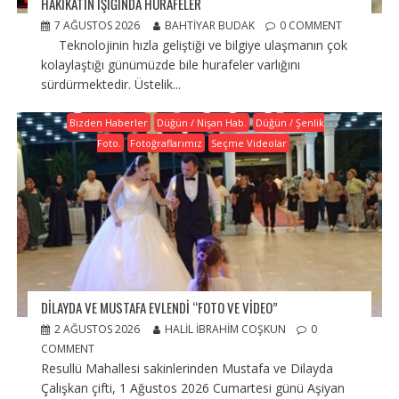
HAKİKATİN IŞIĞINDA HURAFELER
7 AĞUSTOS 2026
BAHTIYAR BUDAK
0 COMMENT
Teknolojinin hızla geliştiği ve bilgiye ulaşmanın çok
kolaylaştığı günümüzde bile hurafeler varlığını
sürdürmektedir. Üstelik...
Bizden Haberler
Düğün / Nişan Hab.
Düğün / Şenlik
Foto.
Fotoğraflarımız
Seçme Videolar
DILAYDA VE MUSTAFA EVLENDI “FOTO VE VIDEO”
2 AĞUSTOS 2026
HALIL İBRAHIM COŞKUN
0
COMMENT
Resullü Mahallesi sakinlerinden Mustafa ve Dilayda
Çalışkan çifti, 1 Ağustos 2026 Cumartesi günü Aşiyan