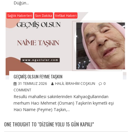
Düğün...
Sağlık Haberleri
Son Dakika
Vefâat Haberi
GEÇMIŞ OLSUN FEYME TAŞKIN
31 TEMMUZ 2026
HALIL İBRAHIM COŞKUN
0
COMMENT
Resullü mahallesi sakinlerinden Kahyaoğullarından
merhum Hacı Mehmet (Osman) Taşkın’ın kıymetli eşi
Hacı Naime (Feyme) Taşkın,...
ONE THOUGHT TO “DIZGINE YOLU 15 GÜN KAPALI”