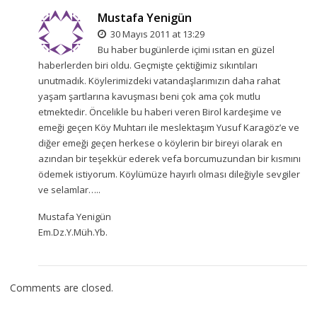
Mustafa Yenigün
30 Mayıs 2011 at 13:29
Bu haber bugünlerde içimi ısıtan en güzel
haberlerden biri oldu. Geçmişte çektiğimiz sıkıntıları
unutmadık. Köylerimizdeki vatandaşlarımızın daha rahat
yaşam şartlarına kavuşması beni çok ama çok mutlu
etmektedir. Öncelikle bu haberi veren Birol kardeşime ve
emeği geçen Köy Muhtarı ile meslektaşım Yusuf Karagöz’e ve
diğer emeği geçen herkese o köylerin bir bireyi olarak en
azından bir teşekkür ederek vefa borcumuzundan bir kısmını
ödemek istiyorum. Köylümüze hayırlı olması dileğiyle sevgiler
ve selamlar…..
Mustafa Yenigün
Em.Dz.Y.Müh.Yb.
Comments are closed.