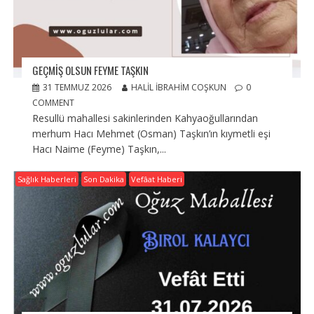
GEÇMIŞ OLSUN FEYME TAŞKIN
31 TEMMUZ 2026
HALIL İBRAHIM COŞKUN
0
COMMENT
Resullü mahallesi sakinlerinden Kahyaoğullarından
merhum Hacı Mehmet (Osman) Taşkın’ın kıymetli eşi
Hacı Naime (Feyme) Taşkın,...
Sağlık Haberleri
Son Dakika
Vefâat Haberi