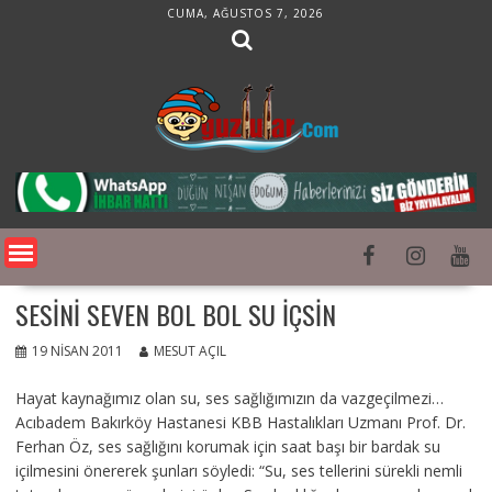
Skip
CUMA, AĞUSTOS 7, 2026
to
content
SESINI SEVEN BOL BOL SU İÇSIN
19 NISAN 2011
MESUT AÇIL
Hayat kaynağımız olan su, ses sağlığımızın da vazgeçilmezi…
Acıbadem Bakırköy Hastanesi KBB Hastalıkları Uzmanı Prof. Dr.
Ferhan Öz, ses sağlığını korumak için saat başı bir bardak su
içilmesini önererek şunları söyledi: “Su, ses tellerini sürekli nemli