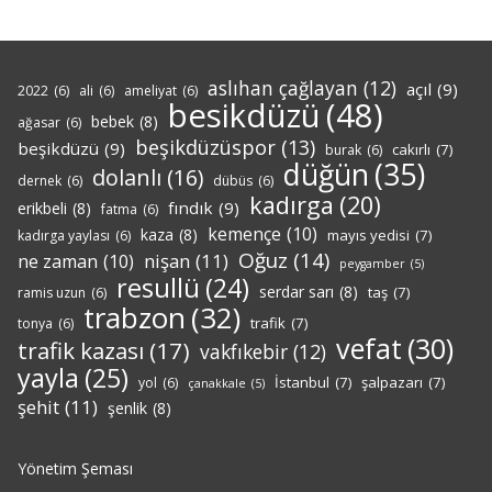
aslıhan çağlayan
(12)
açıl
(9)
2022
(6)
ali
(6)
ameliyat
(6)
besikdüzü
(48)
bebek
(8)
ağasar
(6)
beşikdüzüspor
(13)
beşikdüzü
(9)
cakırlı
(7)
burak
(6)
düğün
(35)
dolanlı
(16)
dernek
(6)
dübüs
(6)
kadırga
(20)
fındık
(9)
erikbeli
(8)
fatma
(6)
kemençe
(10)
kaza
(8)
mayıs yedisi
(7)
kadırga yaylası
(6)
Oğuz
(14)
nişan
(11)
ne zaman
(10)
peygamber
(5)
resullü
(24)
serdar sarı
(8)
taş
(7)
ramis uzun
(6)
trabzon
(32)
trafik
(7)
tonya
(6)
vefat
(30)
trafik kazası
(17)
vakfıkebir
(12)
yayla
(25)
İstanbul
(7)
şalpazarı
(7)
yol
(6)
çanakkale
(5)
şehit
(11)
şenlik
(8)
Yönetim Şeması