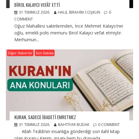
BIROL KALAYCI VEFÂT ETTI
31 TEMMUZ 2026
HALIL İBRAHIM COŞKUN
0
COMMENT
Oğuz Mahallesi sakinlerinden, İnce Mehmet Kalaycı’nın
oğlu, emekli polis memuru Birol Kalaycı vefat etmiştir.
Merhumun...
Diğer Haberler
Son Dakika
KURAN, SADECE İBADETİ EMRETMEZ
31 TEMMUZ 2026
BAHTIYAR BUDAK
0 COMMENT
Allah Teâlâ’nın insanlığa gönderdiği son ilahî kitap
olan Kuran-ı Kerim, insanı hem bu dünyada...