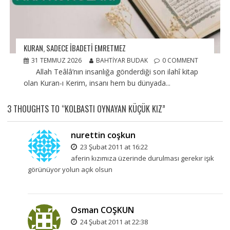
KURAN, SADECE İBADETİ EMRETMEZ
31 TEMMUZ 2026
BAHTIYAR BUDAK
0 COMMENT
Allah Teâlâ’nın insanlığa gönderdiği son ilahî kitap
olan Kuran-ı Kerim, insanı hem bu dünyada...
3 THOUGHTS TO “KOLBASTI OYNAYAN KÜÇÜK KIZ”
nurettin coşkun
23 Şubat 2011 at 16:22
aferin kızımıza üzerinde durulması gerekır işık
görünüyor yolun açık olsun
Osman COŞKUN
24 Şubat 2011 at 22:38