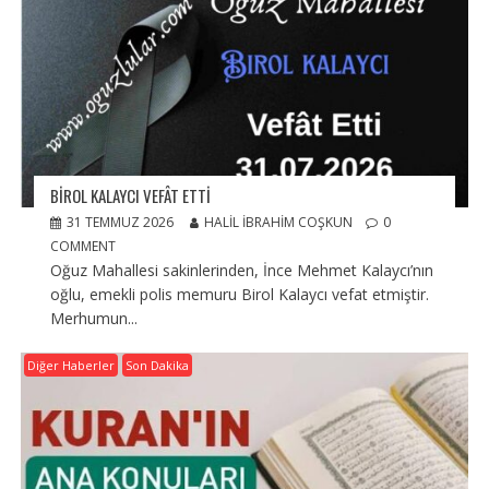
BIROL KALAYCI VEFÂT ETTI
31 TEMMUZ 2026
HALIL İBRAHIM COŞKUN
0
COMMENT
Oğuz Mahallesi sakinlerinden, İnce Mehmet Kalaycı’nın
oğlu, emekli polis memuru Birol Kalaycı vefat etmiştir.
Merhumun...
Diğer Haberler
Son Dakika