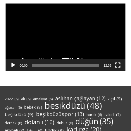
Video
oynatıcı
00:00
12:33
aslıhan çağlayan
(12)
açıl
(9)
2022
(6)
ali
(6)
ameliyat
(6)
besikdüzü
(48)
bebek
(8)
ağasar
(6)
beşikdüzüspor
(13)
beşikdüzü
(9)
cakırlı
(7)
burak
(6)
düğün
(35)
dolanlı
(16)
dernek
(6)
dübüs
(6)
kadırga
(20)
fındık
(9)
erikbeli
(8)
fatma
(6)