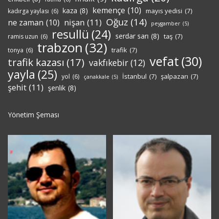
kemençe
(10)
kaza
(8)
mayıs yedisi
(7)
kadırga yaylası
(6)
Oğuz
(14)
nişan
(11)
ne zaman
(10)
peygamber
(5)
resullü
(24)
serdar sarı
(8)
taş
(7)
ramis uzun
(6)
trabzon
(32)
trafik
(7)
tonya
(6)
vefat
(30)
trafik kazası
(17)
vakfıkebir
(12)
yayla
(25)
İstanbul
(7)
şalpazarı
(7)
yol
(6)
çanakkale
(5)
şehit
(11)
şenlik
(8)
Yönetim Şeması