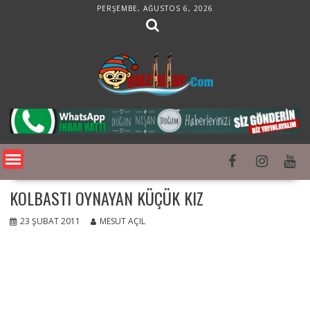
Skip
PERŞEMBE, AĞUSTOS 6, 2026
to
content
KOLBASTI OYNAYAN KÜÇÜK KIZ
23 ŞUBAT 2011
MESUT AÇIL