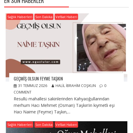
EN SON HABERLER
Sağlık Haberleri
Son Dakika
Vefâat Haberi
GEÇMIŞ OLSUN FEYME TAŞKIN
31 TEMMUZ 2026
HALIL İBRAHIM COŞKUN
0
COMMENT
Resullü mahallesi sakinlerinden Kahyaoğullarından
merhum Hacı Mehmet (Osman) Taşkın’ın kıymetli eşi
Hacı Naime (Feyme) Taşkın,...
Sağlık Haberleri
Son Dakika
Vefâat Haberi