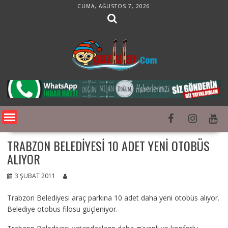
Skip
CUMA, AĞUSTOS 7, 2026
to
content
TRABZON BELEDIYESI 10 ADET YENI OTOBÜS
ALIYOR
3 ŞUBAT 2011
Trabzon Belediyesi araç parkına 10 adet daha yeni otobüs alıyor.
Belediye otobüs filosu güçleniyor.