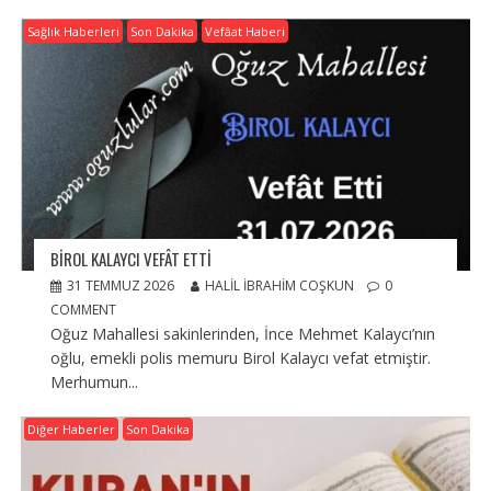
Sağlık Haberleri
Son Dakika
Vefâat Haberi
BIROL KALAYCI VEFÂT ETTI
31 TEMMUZ 2026
HALIL İBRAHIM COŞKUN
0
COMMENT
Oğuz Mahallesi sakinlerinden, İnce Mehmet Kalaycı’nın
oğlu, emekli polis memuru Birol Kalaycı vefat etmiştir.
Merhumun...
Diğer Haberler
Son Dakika