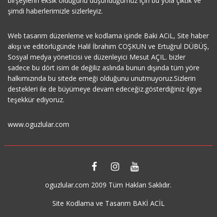
birşeylerin eksik olduğunu düşündüğümüz için bu yola çıktık ve
şimdi haberlerimizle sizlerleyiz.
Web tasarım düzenleme ve kodlama işinde Baki ACiL, Site haber
akışı ve editörlügünde Halil İbrahim COŞKUN ve Ertuğrul DÜBÜŞ,
Sosyal medya yöneticisi ve düzenleyici Mesut AÇIL. bizler
sadece bu dört isim de değiliz aslında bunun dışında tüm yöre
halkımızında bu sitede emeği olduğunu unutmuyoruz.Sizlerin
destekleri ile de büyümeye devam edeceğiz.gösterdiğiniz ilgiye
teşekkür ediyoruz.
www.oguzlular.com
oguzlular.com 2009 Tüm Hakları Saklıdır.
Site Kodlama ve Tasarım BAKİ ACİL