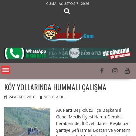
Skip
CUMA, AĞUSTOS 7, 2026
to
content
KÖY YOLLARINDA HUMMALI ÇALIŞMA
24 ARALIK 2010
MESUT AÇIL
AK Parti Beşikdüzü İlçe Başkanı İl
Genel Meclis Üyesi Harun Demirci
beraberinde, İl Özel İdaresi Beşikdüzü
Şantiye Şefi İsmail Bostan ve yönetim