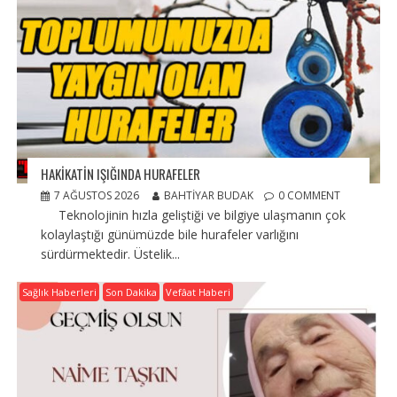
HAKİKATİN IŞIĞINDA HURAFELER
7 AĞUSTOS 2026
BAHTIYAR BUDAK
0 COMMENT
Teknolojinin hızla geliştiği ve bilgiye ulaşmanın çok
kolaylaştığı günümüzde bile hurafeler varlığını
sürdürmektedir. Üstelik...
Sağlık Haberleri
Son Dakika
Vefâat Haberi