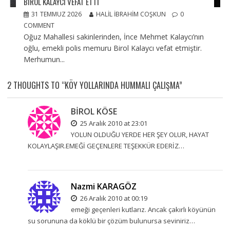
BIROL KALAYCI VEFÂT ETTI
31 TEMMUZ 2026
HALIL İBRAHIM COŞKUN
0
COMMENT
Oğuz Mahallesi sakinlerinden, İnce Mehmet Kalaycı’nın
oğlu, emekli polis memuru Birol Kalaycı vefat etmiştir.
Merhumun...
2 THOUGHTS TO “KÖY YOLLARINDA HUMMALI ÇALIŞMA”
BİROL KÖSE
25 Aralık 2010 at 23:01
YOLUN OLDUĞU YERDE HER ŞEY OLUR, HAYAT
KOLAYLAŞIR.EMEĞİ GEÇENLERE TEŞEKKÜR EDERİZ…
Nazmi KARAGÖZ
26 Aralık 2010 at 00:19
emeği geçenleri kutlarız. Ancak çakırlı köyünün
su sorununa da köklü bir çözüm bulunursa seviniriz…