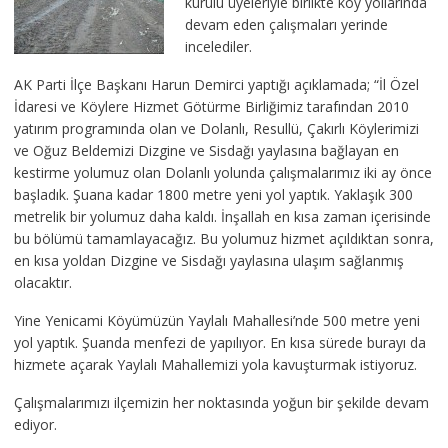
kurulu üyeleriyle birlikte köy yollarında
devam eden çalışmaları yerinde
incelediler.
AK Parti İlçe Başkanı Harun Demirci yaptığı açıklamada; “İl Özel
İdaresi ve Köylere Hizmet Götürme Birliğimiz tarafından 2010
yatırım programında olan ve Dolanlı, Resullü, Çakırlı Köylerimizi
ve Oğuz Beldemizi Dizgine ve Sisdağı yaylasına bağlayan en
kestirme yolumuz olan Dolanlı yolunda çalışmalarımız iki ay önce
başladık. Şuana kadar 1800 metre yeni yol yaptık. Yaklaşık 300
metrelik bir yolumuz daha kaldı. İnşallah en kısa zaman içerisinde
bu bölümü tamamlayacağız. Bu yolumuz hizmet açıldıktan sonra,
en kısa yoldan Dizgine ve Sisdağı yaylasına ulaşım sağlanmış
olacaktır.
Yine Yenicami Köyümüzün Yaylalı Mahallesi’nde 500 metre yeni
yol yaptık. Şuanda menfezi de yapılıyor. En kısa sürede burayı da
hizmete açarak Yaylalı Mahallemizi yola kavuşturmak istiyoruz.
Çalışmalarımızı ilçemizin her noktasında yoğun bir şekilde devam
ediyor.