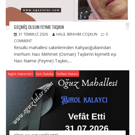
GEÇMIŞ OLSUN FEYME TAŞKIN
31 TEMMUZ 2026
HALIL İBRAHIM COŞKUN
0
COMMENT
Resullü mahallesi sakinlerinden Kahyaoğullarından
merhum Hacı Mehmet (Osman) Taşkın’ın kıymetli eşi
Hacı Naime (Feyme) Taşkın,...
Sağlık Haberleri
Son Dakika
Vefâat Haberi