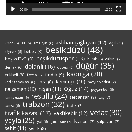
00:00
12:33
aslıhan çağlayan
(12)
açıl
(9)
2022
(6)
ali
(6)
ameliyat
(6)
besikdüzü
(48)
bebek
(8)
ağasar
(6)
beşikdüzüspor
(13)
beşikdüzü
(9)
cakırlı
(7)
burak
(6)
düğün
(35)
dolanlı
(16)
dernek
(6)
dübüs
(6)
kadırga
(20)
fındık
(9)
erikbeli
(8)
fatma
(6)
kemençe
(10)
kaza
(8)
mayıs yedisi
(7)
kadırga yaylası
(6)
Oğuz
(14)
nişan
(11)
ne zaman
(10)
peygamber
(5)
resullü
(24)
serdar sarı
(8)
taş
(7)
ramis uzun
(6)
trabzon
(32)
trafik
(7)
tonya
(6)
vefat
(30)
trafik kazası
(17)
vakfıkebir
(12)
yayla
(25)
İstanbul
(7)
şalpazarı
(7)
yol
(6)
çanakkale
(5)
şehit
(11)
şenlik
(8)