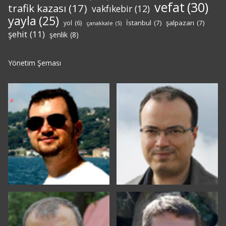
vefat
(30)
trafik kazası
(17)
vakfıkebir
(12)
yayla
(25)
İstanbul
(7)
şalpazarı
(7)
yol
(6)
çanakkale
(5)
şehit
(11)
şenlik
(8)
Yönetim Şeması