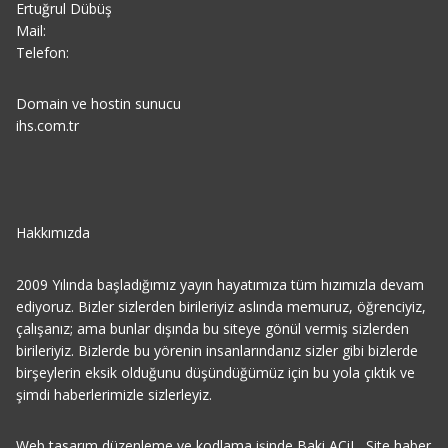
Ertuğrul Dübüş
Mail:
Telefon:
Domain ve hostin sunucu
ihs.com.tr
Hakkımızda
2009 Yılında başladığımız yayın hayatımıza tüm hızımızla devam
ediyoruz. Bizler sizlerden birileriyiz aslında memuruz, öğrenciyiz,
çalışanız; ama bunlar dışında bu siteye gönül vermiş sizlerden
birileriyiz. Bizlerde bu yörenin insanlarındanız sizler gibi bizlerde
birşeylerin eksik olduğunu düşündüğümüz için bu yola çıktık ve
şimdi haberlerimizle sizlerleyiz.
Web tasarım düzenleme ve kodlama işinde Baki ACiL, Site haber