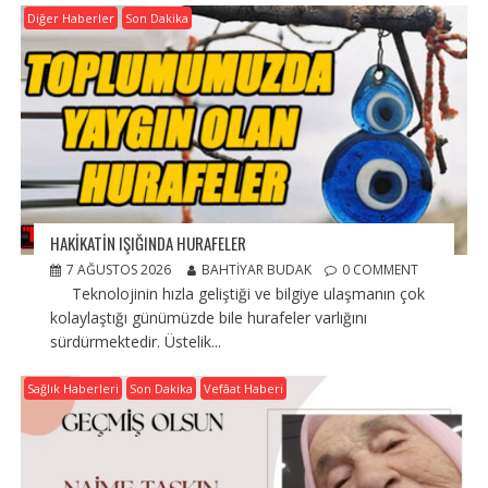
Diğer Haberler
Son Dakika
HAKİKATİN IŞIĞINDA HURAFELER
7 AĞUSTOS 2026
BAHTIYAR BUDAK
0 COMMENT
Teknolojinin hızla geliştiği ve bilgiye ulaşmanın çok
kolaylaştığı günümüzde bile hurafeler varlığını
sürdürmektedir. Üstelik...
Sağlık Haberleri
Son Dakika
Vefâat Haberi