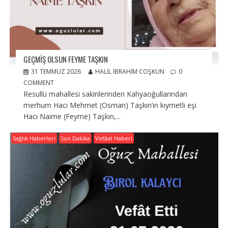
GEÇMIŞ OLSUN FEYME TAŞKIN
31 TEMMUZ 2026
HALIL İBRAHIM COŞKUN
0
COMMENT
Resullü mahallesi sakinlerinden Kahyaoğullarından
merhum Hacı Mehmet (Osman) Taşkın’ın kıymetli eşi
Hacı Naime (Feyme) Taşkın,...
Sağlık Haberleri
Son Dakika
Vefâat Haberi