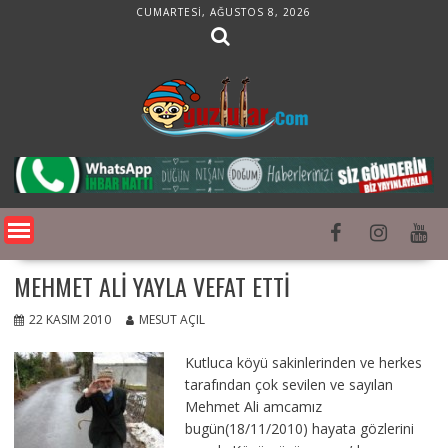
Skip
CUMARTESI, AĞUSTOS 8, 2026
to
content
MEHMET ALI YAYLA VEFAT ETTI
22 KASIM 2010
MESUT AÇIL
Kutluca köyü sakinlerinden ve herkes
tarafından çok sevilen ve sayılan
Mehmet Ali amcamız
bugün(18/11/2010) hayata gözlerini