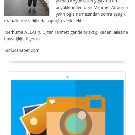
yumdu.Köyümüzün yaşça’da en
büyüklerinden olan Mehmet Ali amca
yarın öğle namazından sonra aşağıki
mahalle mezarlığında toprağa verilecektir.
Merhuma ALLAH(C.C)’tan rahmet geride bıraktığı kederli ailesine
başsağlığı diliyoruz.
Kutlucahaber.com
YAZI
GEZINMESI