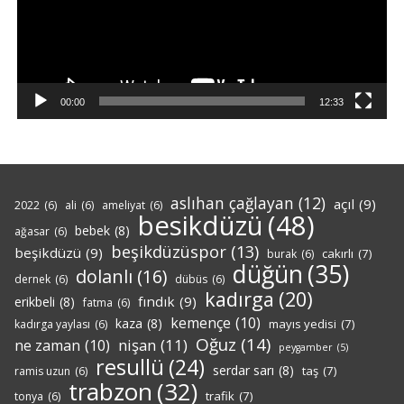
00:00
12:33
aslıhan çağlayan
(12)
açıl
(9)
2022
(6)
ali
(6)
ameliyat
(6)
besikdüzü
(48)
bebek
(8)
ağasar
(6)
beşikdüzüspor
(13)
beşikdüzü
(9)
cakırlı
(7)
burak
(6)
düğün
(35)
dolanlı
(16)
dernek
(6)
dübüs
(6)
kadırga
(20)
fındık
(9)
erikbeli
(8)
fatma
(6)
kemençe
(10)
kaza
(8)
mayıs yedisi
(7)
kadırga yaylası
(6)
Oğuz
(14)
nişan
(11)
ne zaman
(10)
peygamber
(5)
resullü
(24)
serdar sarı
(8)
taş
(7)
ramis uzun
(6)
trabzon
(32)
trafik
(7)
tonya
(6)