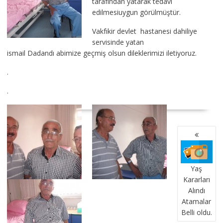
tarafından yatarak tedavi
edilmesiuygun görülmüştür.
Vakfıkir devlet hastanesi dahiliye
servisinde yatan
ismail Dadandı abimize geçmiş olsun dileklerimizi iletiyoruz.
.
.
YAZI
GEZINMESI
Yaş
Kararları
Alındı
Atamalar
Belli oldu.