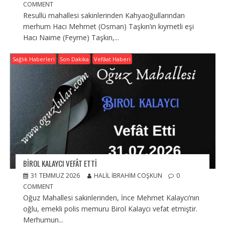
COMMENT
Resullü mahallesi sakinlerinden Kahyaoğullarından
merhum Hacı Mehmet (Osman) Taşkın’ın kıymetli eşi
Hacı Naime (Feyme) Taşkın,...
Sağlık Haberleri
Son Dakika
Vefâat Haberi
BIROL KALAYCI VEFÂT ETTI
31 TEMMUZ 2026
HALIL İBRAHIM COŞKUN
0
COMMENT
Oğuz Mahallesi sakinlerinden, İnce Mehmet Kalaycı’nın
oğlu, emekli polis memuru Birol Kalaycı vefat etmiştir.
Merhumun...