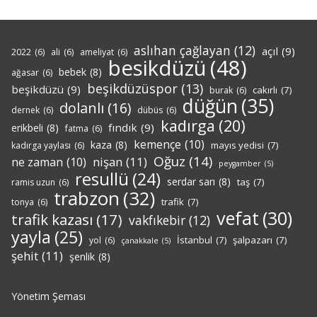
aslıhan çağlayan
(12)
açıl
(9)
2022
(6)
ali
(6)
ameliyat
(6)
besikdüzü
(48)
bebek
(8)
ağasar
(6)
beşikdüzüspor
(13)
beşikdüzü
(9)
cakırlı
(7)
burak
(6)
düğün
(35)
dolanlı
(16)
dernek
(6)
dübüs
(6)
kadırga
(20)
fındık
(9)
erikbeli
(8)
fatma
(6)
kemençe
(10)
kaza
(8)
mayıs yedisi
(7)
kadırga yaylası
(6)
Oğuz
(14)
nişan
(11)
ne zaman
(10)
peygamber
(5)
resullü
(24)
serdar sarı
(8)
taş
(7)
ramis uzun
(6)
trabzon
(32)
trafik
(7)
tonya
(6)
vefat
(30)
trafik kazası
(17)
vakfıkebir
(12)
yayla
(25)
İstanbul
(7)
şalpazarı
(7)
yol
(6)
çanakkale
(5)
şehit
(11)
şenlik
(8)
Yönetim Şeması