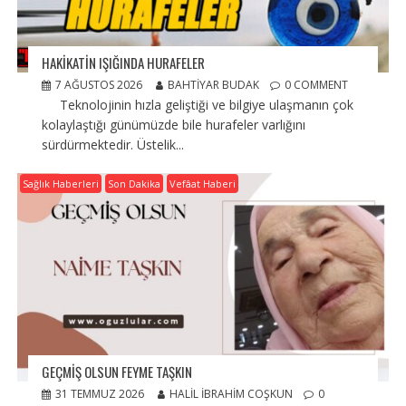
HAKİKATİN IŞIĞINDA HURAFELER
7 AĞUSTOS 2026
BAHTIYAR BUDAK
0 COMMENT
Teknolojinin hızla geliştiği ve bilgiye ulaşmanın çok
kolaylaştığı günümüzde bile hurafeler varlığını
sürdürmektedir. Üstelik...
Sağlık Haberleri
Son Dakika
Vefâat Haberi
GEÇMIŞ OLSUN FEYME TAŞKIN
31 TEMMUZ 2026
HALIL İBRAHIM COŞKUN
0