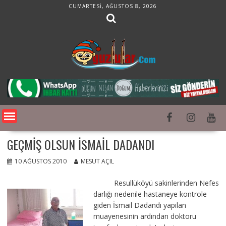
Skip
CUMARTESI, AĞUSTOS 8, 2026
to
content
GEÇMIŞ OLSUN İSMAIL DADANDI
10 AĞUSTOS 2010
MESUT AÇIL
Resullüköyü sakinlerinden
Nefes
darlığı nedenile hastaneye kontrole
giden İsmail Dadandı yapılan
muayenesinin ardından doktoru