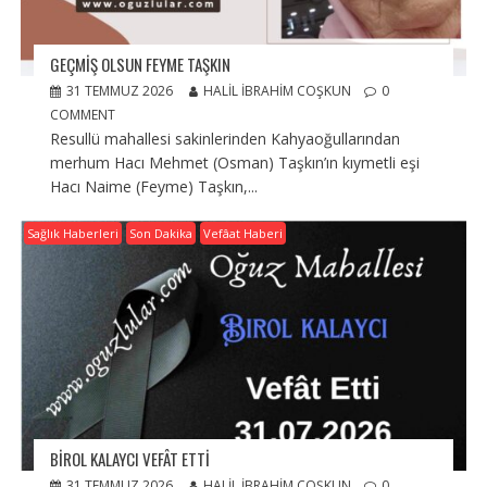
GEÇMIŞ OLSUN FEYME TAŞKIN
31 TEMMUZ 2026
HALIL İBRAHIM COŞKUN
0
COMMENT
Resullü mahallesi sakinlerinden Kahyaoğullarından
merhum Hacı Mehmet (Osman) Taşkın’ın kıymetli eşi
Hacı Naime (Feyme) Taşkın,...
Sağlık Haberleri
Son Dakika
Vefâat Haberi
BIROL KALAYCI VEFÂT ETTI
31 TEMMUZ 2026
HALIL İBRAHIM COŞKUN
0