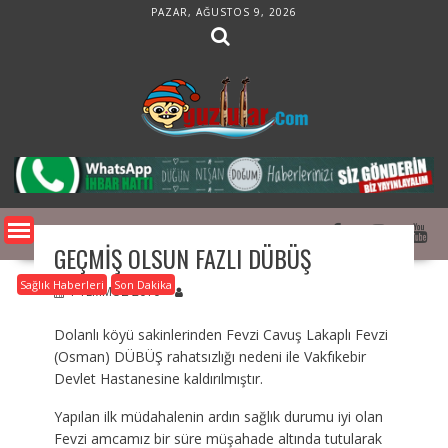
Skip
PAZAR, AĞUSTOS 9, 2026
to
content
GEÇMIŞ OLSUN FAZLI DÜBÜŞ
Sağlık Haberleri
Son Dakika
1 TEMMUZ 2010
Dolanlı köyü sakinlerinden Fevzi Cavuş Lakaplı Fevzi
(Osman) DÜBÜŞ rahatsızlığı nedeni ile Vakfıkebir
Devlet Hastanesine kaldırılmıştır.
Yapılan ilk müdahalenin ardın sağlık durumu iyi olan
Fevzi amcamız bir süre müşahade altında tutularak