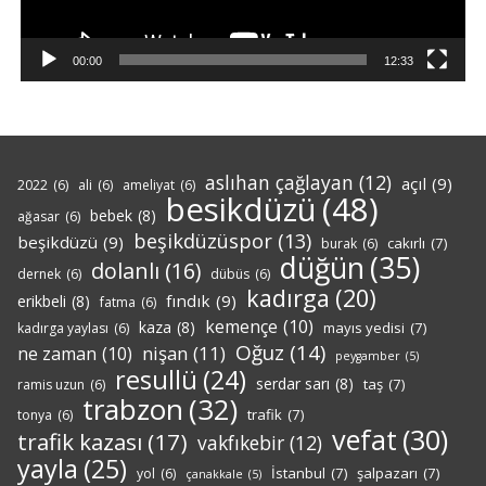
00:00
12:33
aslıhan çağlayan
(12)
açıl
(9)
2022
(6)
ali
(6)
ameliyat
(6)
besikdüzü
(48)
bebek
(8)
ağasar
(6)
beşikdüzüspor
(13)
beşikdüzü
(9)
cakırlı
(7)
burak
(6)
düğün
(35)
dolanlı
(16)
dernek
(6)
dübüs
(6)
kadırga
(20)
fındık
(9)
erikbeli
(8)
fatma
(6)
kemençe
(10)
kaza
(8)
mayıs yedisi
(7)
kadırga yaylası
(6)
Oğuz
(14)
nişan
(11)
ne zaman
(10)
peygamber
(5)
resullü
(24)
serdar sarı
(8)
taş
(7)
ramis uzun
(6)
trabzon
(32)
trafik
(7)
tonya
(6)
vefat
(30)
trafik kazası
(17)
vakfıkebir
(12)
yayla
(25)
İstanbul
(7)
şalpazarı
(7)
yol
(6)
çanakkale
(5)