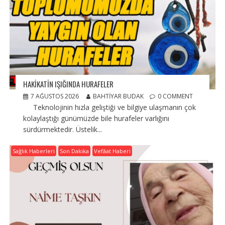
HAKİKATİN IŞIĞINDA HURAFELER
7 AĞUSTOS 2026
BAHTIYAR BUDAK
0 COMMENT
Teknolojinin hızla geliştiği ve bilgiye ulaşmanın çok
kolaylaştığı günümüzde bile hurafeler varlığını
sürdürmektedir. Üstelik...
Sağlık Haberleri
Son Dakika
Vefâat Haberi