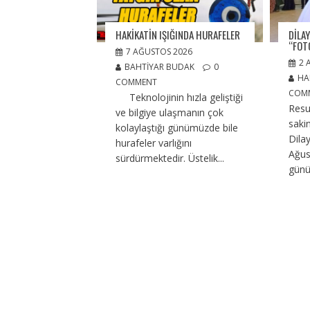
HAKİKATİN IŞIĞINDA HURAFELER
DILA
“FOT
7 AĞUSTOS 2026
2 
BAHTIYAR BUDAK
0
HA
COMMENT
COM
Teknolojinin hızla geliştiği
Resu
ve bilgiye ulaşmanın çok
saki
kolaylaştığı günümüzde bile
Dilay
hurafeler varlığını
Ağus
sürdürmektedir. Üstelik...
günü