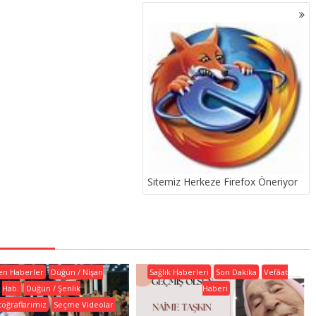
Sitemiz Herkeze Firefox Öneriyor
en Haberler
Düğün / Nişan
Sağlık Haberleri
Son Dakika
Vefâat
Hab.
Düğün / Şenlik
Haberi
toğraflarımız
Seçme Videolar