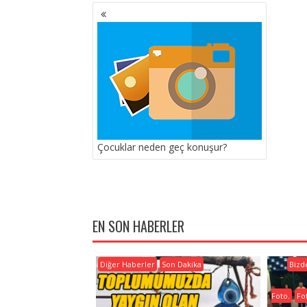
YAZI
GEZINMESI
Çocuklar neden geç konuşur?
EN SON HABERLER
Diğer Haberler
Son Dakika
Bizd
Foto.
Fo