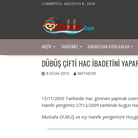
Skip
CUMARTESI, AĞUSTOS 8, 2026
to
content
ARŞIV
TARIHIMIZ
ARAMIZDAN AYRILANLAR
DÜBÜŞ ÇIFTI HAC İBADETINI YAP
8 OCAK 2010
MATADOR
15/11/2009 Tarihinde Hac görevini yapmak üzere
Hanife yengemiz 27/12/2009 tarihinde bugün Hac 
Mustafa DÜBÜŞ ve eşi Hanife yengemiz’e Hoşgeldi