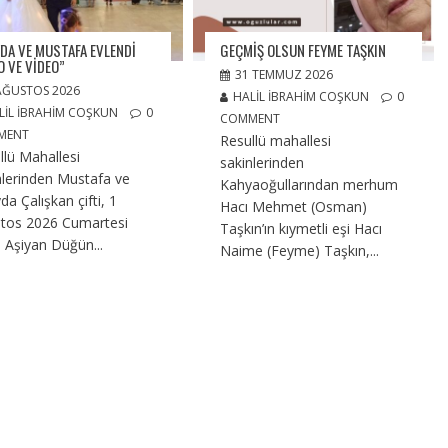
YDA VE MUSTAFA EVLENDI
GEÇMIŞ OLSUN FEYME TAŞKIN
O VE VIDEO”
31 TEMMUZ 2026
AĞUSTOS 2026
HALIL İBRAHIM COŞKUN
0
LIL İBRAHIM COŞKUN
0
COMMENT
MENT
Resullü mahallesi
llü Mahallesi
sakinlerinden
nlerinden Mustafa ve
Kahyaoğullarından merhum
da Çalışkan çifti, 1
Hacı Mehmet (Osman)
tos 2026 Cumartesi
Taşkın’ın kıymetli eşi Hacı
 Aşiyan Düğün...
Naime (Feyme) Taşkın,...