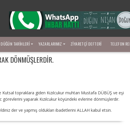
DÜĞÜN TARIHLERI
YAZARLARIMIZ
ZIYARETÇI DEFTERI
TELEFON RE
ARAK DÖNMÜŞLERDIR.
 Kutsal topraklara giden Kızılcukur muhtarı Mustafa DÜBÜŞ ve eşi
görevlerini yaparak Kızılcukur köyündeki evlerine dönmüşlerdir.
niz der ve yapmış oldukları ibadetlerini ALLAH kabul etsin.