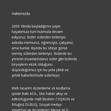
Hakkımızda
2009 Yılında başladığımız yayın
hayatımıza tüm hızımızla devam
ediyoruz. Bizler sizlerden birileriyiz
aslında memuruz, öğrenciyiz, çalışanız;
ama bunlar dışında bu siteye gönül
vermiş sizlerden birileriyiz. Bizlerde bu
yörenin insanlarındanız sizler gibi bizlerde
birşeylerin eksik olduğunu
düşündüğümüz için bu yola çıktık ve
şimdi haberlerimizle sizlerleyiz.
Web tasarım düzenleme ve kodlama
işinde Baki ACiL, Site haber akışı ve
editörlügünde Halil İbrahim COŞKUN ve
Ertuğrul DÜBÜŞ, Sosyal medya
yöneticisi ve düzenleyici Mesut AÇIL.