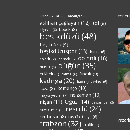
Yönet
2022
(6)
ali
(6)
ameliyat
(6)
aslıhan çağlayan
(12)
açıl
(9)
bebek
(8)
ağasar
(6)
besikdüzü
(48)
beşikdüzü
(9)
beşikdüzüspor
(13)
burak
(6)
dolanlı
(16)
cakırlı
(7)
dernek
(6)
düğün
(35)
dübüs
(6)
fındık
(9)
erikbeli
(8)
fatma
(6)
kadırga
(20)
kadırga yaylası
(6)
kemençe
(10)
kaza
(8)
ne zaman
(10)
mayıs yedisi
(7)
Oğuz
(14)
nişan
(11)
peygamber
(5)
resullü
(24)
ramis uzun
(6)
serdar sarı
(8)
taş
(7)
tonya
(6)
Yazarl
trabzon
(32)
trafik
(7)