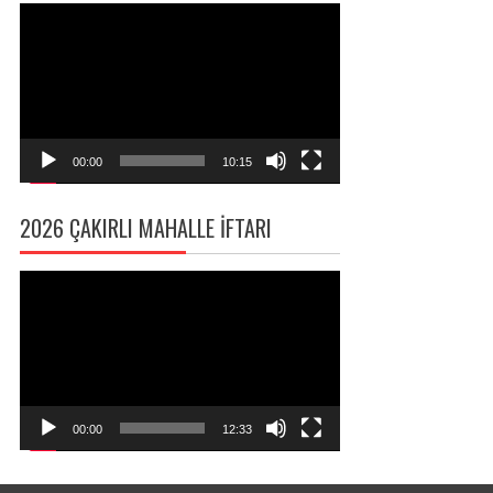
Video
oynatıcı
00:00
10:15
2026 ÇAKIRLI MAHALLE İFTARI
Video
oynatıcı
00:00
12:33