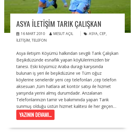
ASYA İLETIŞIM TARIK ÇALIŞKAN
16 MART 2010
MESUT AÇIL
ASYA
,
CEP
,
ILETIŞIM
,
TELEFON
Asya iletişim Köyümü halkından sevgili Tarık Çalışkan
Beşikdüzünde esnaflık yapan köylülerimizden bir
tanesi. Eski köyümüz Araba duragı karşısında
bulunan iş yeri ile beşikdüzüne ve Tüm oğuz
köylerine senelerdir yeni cep telefonları ,cep telefon
aksesuarı ,tüm hatlara ait kontör satışı ile hizmet
yarışında yerini almış durumdadır. Arızalanan
Telefonlarınızın tamir ve bakımınıda yapan Tarık
sunmuş olduğu üstün hizmet kalitesi ile her geçen…
YAZININ DEVAMI...