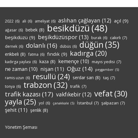
aslıhan çağlayan
(12)
açıl
(9)
2022
(6)
ali
(6)
ameliyat
(6)
besikdüzü
(48)
bebek
(8)
ağasar
(6)
beşikdüzüspor
(13)
beşikdüzü
(9)
cakırlı
(7)
burak
(6)
düğün
(35)
dolanlı
(16)
dernek
(6)
dübüs
(6)
kadırga
(20)
fındık
(9)
erikbeli
(8)
fatma
(6)
kemençe
(10)
kaza
(8)
mayıs yedisi
(7)
kadırga yaylası
(6)
Oğuz
(14)
nişan
(11)
ne zaman
(10)
peygamber
(5)
resullü
(24)
serdar sarı
(8)
taş
(7)
ramis uzun
(6)
trabzon
(32)
trafik
(7)
tonya
(6)
vefat
(30)
trafik kazası
(17)
vakfıkebir
(12)
yayla
(25)
İstanbul
(7)
şalpazarı
(7)
yol
(6)
çanakkale
(5)
şehit
(11)
şenlik
(8)
Yönetim Şeması