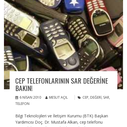
CEP TELEFONLARININ SAR DEĞERINE
BAKIN!
6 NISAN 2010
MESUT AÇIL
CEP
,
DEĞERI
,
SAR
,
TELEFON
Bilgi Teknolojileri ve İletişim Kurumu (BTK) Başkan
Yardımcısı Doç. Dr. Mustafa Alkan, cep telefonu