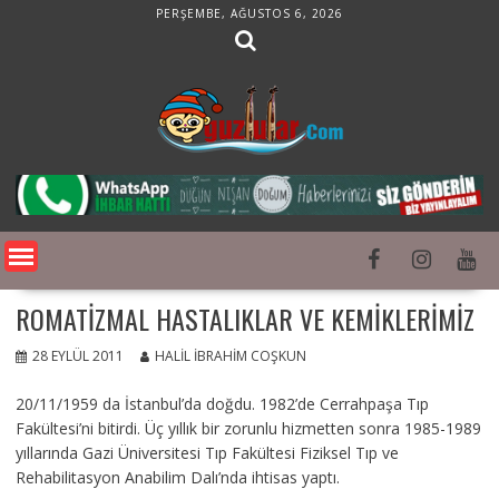
Skip
PERŞEMBE, AĞUSTOS 6, 2026
to
content
ROMATIZMAL HASTALIKLAR VE KEMIKLERIMIZ
28 EYLÜL 2011
HALIL İBRAHIM COŞKUN
20/11/1959 da İstanbul’da doğdu. 1982’de Cerrahpaşa Tıp
Fakültesi’ni bitirdi. Üç yıllık bir zorunlu hizmetten sonra 1985-1989
yıllarında Gazi Üniversitesi Tıp Fakültesi Fiziksel Tıp ve
Rehabilitasyon Anabilim Dalı’nda ihtisas yaptı.