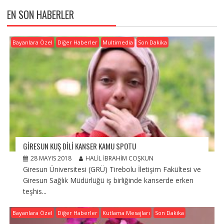
EN SON HABERLER
Bayanlara Özel
Diğer Haberler
Multimedia
Son Dakika
GİRESUN KUŞ DİLİ KANSER KAMU SPOTU
28 MAYIS 2018
HALIL İBRAHIM COŞKUN
Giresun Üniversitesi (GRÜ) Tirebolu İletişim Fakültesi ve
Giresun Sağlık Müdürlüğü iş birliğinde kanserde erken
teşhis...
Bayanlara Özel
Diğer Haberler
Kutlama Mesajları
Son Dakika