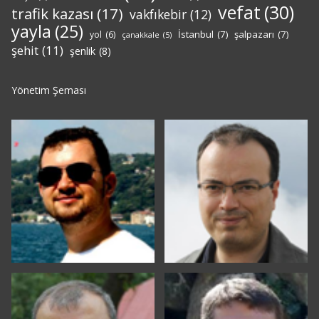
vefat
(30)
trafik kazası
(17)
vakfıkebir
(12)
yayla
(25)
İstanbul
(7)
şalpazarı
(7)
yol
(6)
çanakkale
(5)
şehit
(11)
şenlik
(8)
Yönetim Şeması