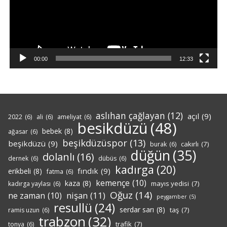
00:00
12:33
aslıhan çağlayan
(12)
açıl
(9)
2022
(6)
ali
(6)
ameliyat
(6)
besikdüzü
(48)
bebek
(8)
ağasar
(6)
beşikdüzüspor
(13)
beşikdüzü
(9)
cakırlı
(7)
burak
(6)
düğün
(35)
dolanlı
(16)
dernek
(6)
dübüs
(6)
kadırga
(20)
fındık
(9)
erikbeli
(8)
fatma
(6)
kemençe
(10)
kaza
(8)
mayıs yedisi
(7)
kadırga yaylası
(6)
Oğuz
(14)
nişan
(11)
ne zaman
(10)
peygamber
(5)
resullü
(24)
serdar sarı
(8)
taş
(7)
ramis uzun
(6)
trabzon
(32)
trafik
(7)
tonya
(6)