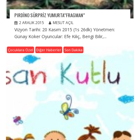
PIRDINO SÜRPRIZ YUMURTA”FRAGMAN”
2 ARALIK 2015
MESUT AÇIL
Vizyon Tarihi: 20 Kasım 2015 (1s 26dk) Yönetmen:
Günay Koker Oyuncular: Efe Kılıç, Bengi Bilir,...
Çocuklara Özel
Diğer Haberler
Son Dakika