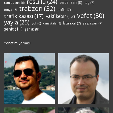
resullü
(24)
serdar sarı
(8)
taş
(7)
ramis uzun
(6)
trabzon
(32)
trafik
(7)
tonya
(6)
vefat
(30)
trafik kazası
(17)
vakfıkebir
(12)
yayla
(25)
İstanbul
(7)
şalpazarı
(7)
yol
(6)
çanakkale
(5)
şehit
(11)
şenlik
(8)
Yönetim Şeması