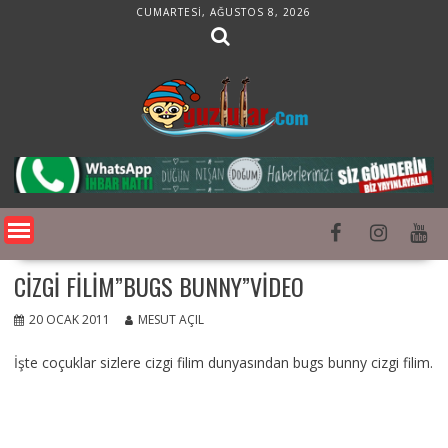
Skip
CUMARTESI, AĞUSTOS 8, 2026
to
content
CIZGI FILIM”BUGS BUNNY”VIDEO
20 OCAK 2011
MESUT AÇIL
İşte coçuklar sizlere cizgi filim dunyasından bugs bunny cizgi filim.