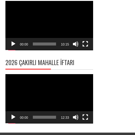
Video
oynatıcı
00:00
10:15
2026 ÇAKIRLI MAHALLE İFTARI
Video
oynatıcı
00:00
12:33