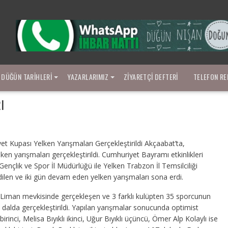
DÜĞÜN TARIHLERI
YAZARLARIMIZ
ZIYARETÇI DEFTERI
TELEFON RE
I
t Kupası Yelken Yarışmaları Gerçekleştirildi Akçaabat’ta,
en yarışmaları gerçekleştirildi. Cumhuriyet Bayramı etkinlikleri
çlik ve Spor İl Müdürlüğü ile Yelken Trabzon İl Temsilciliği
ilen ve iki gün devam eden yelken yarışmaları sona erdi.
i Liman mevkisinde gerçekleşen ve 3 farklı kulüpten 35 sporcunun
ı dalda gerçekleştirildi. Yapılan yarışmalar sonucunda optimist
irinci, Melisa Bıyıklı ikinci, Uğur Bıyıklı üçüncü, Ömer Alp Kolaylı ise