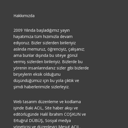
Hakkımızda
2009 Yılında başladığımız yayın
hayatımıza tüm hızımızla devam
ediyoruz. Bizler sizlerden birileriyiz
aslında memuruz, öğrenciyiz, çalışanız;
ama bunlar dışında bu siteye gönül
vermiş sizlerden birileriyiz. Bizlerde bu
yörenin insanlarındanız sizler gibi bizlerde
birşeylerin eksik olduğunu
düşündüğümüz için bu yola çıktık ve
şimdi haberlerimizle sizlerleyiz.
Web tasarım düzenleme ve kodlama
işinde Baki ACiL, Site haber akışı ve
editörlügünde Halil İbrahim COŞKUN ve
Ertuğrul DÜBÜŞ, Sosyal medya
yöneticisi ve düzenleyici Mesut AÇIL.