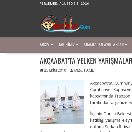
Skip
PERŞEMBE, AĞUSTOS 6, 2026
to
content
ARŞIV
TARIHIMIZ
ARAMIZDAN AYRILANLAR
AKÇAABAT’TA YELKEN YARIŞMALAR
25 EKIM 2010
MESUT AÇIL
Akçaabat’ta, Cumhuriye
Cumhuriyet Kupası yelk
kapsamında Trabzon Gen
tarafından organize ed
İlçenin Darıca Beldes
katıldığı yarışma 4 ayr
dalında Serkan İhtiyar b