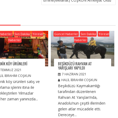
Emine(Melahat) COŞKUN Ameliyat Oldu
Haberler
Son Dakika
Yöresel
Güncel Haberler
Son Dakika
Yöresel
Haberler
Haberler
NIK KÖY ÜRÜNLERI
BEŞIKDÜZÜ RAHVAN AT
YARIŞLARI YAPILDI
 TEMMUZ 2021
7 HAZIRAN 2021
LIL İBRAHIM COŞKUN
HALIL İBRAHIM COŞKUN
nik köy ürünleri satış ve
Beşikdüzü Kaymakamlığı
lama işlerini itina ile
tarafından düzenlenen
kleştirilen Yılmazlar
Rahvan At Yarışları’nda,
 her zaman yanınızda...
Anadolu’nun çeşitli illerinden
gelen atlar mücadele etti.
Dereceye...