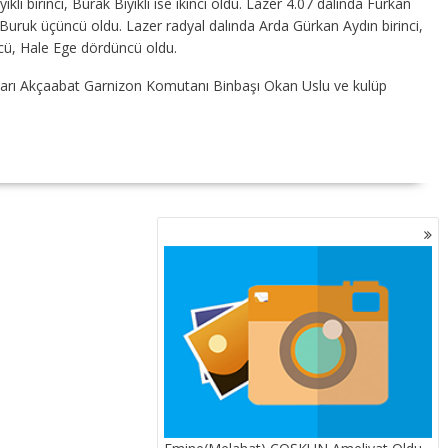
ı birinci, Burak Bıyıklı ise ikinci oldu. Lazer 4.07 dalında Furkan
e Buruk üçüncü oldu. Lazer radyal dalında Arda Gürkan Aydın birinci,
cü, Hale Ege dördüncü oldu.
arı Akçaabat Garnizon Komutanı Binbaşı Okan Uslu ve kulüp