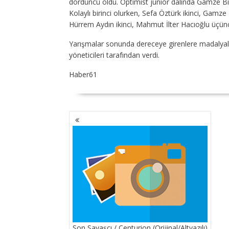
dördüncü oldu. Optimist junior dalında Gamze Bıyıkl
Kolaylı birinci olurken, Sefa Öztürk ikinci, Gamz
Hürrem Aydın ikinci, Mahmut İlter Hacıoğlu üçün
Yarışmalar sonunda dereceye girenlere madalyal
yöneticileri tarafından verdi.
Haber61
YAZI
GEZINMESI
Son Savaşçı / Centurion (Orijinal/Altyazılı)