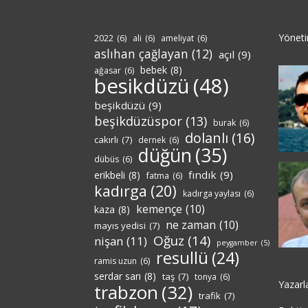
Yönet
2022
(6)
ali
(6)
ameliyat
(6)
aslıhan çağlayan
(12)
açıl
(9)
bebek
(8)
ağasar
(6)
besikdüzü
(48)
beşikdüzü
(9)
beşikdüzüspor
(13)
burak
(6)
dolanlı
(16)
cakırlı
(7)
dernek
(6)
düğün
(35)
dübüs
(6)
fındık
(9)
erikbeli
(8)
fatma
(6)
kadırga
(20)
kadırga yaylası
(6)
kemençe
(10)
kaza
(8)
ne zaman
(10)
mayıs yedisi
(7)
Oğuz
(14)
nişan
(11)
peygamber
(5)
resullü
(24)
ramis uzun
(6)
serdar sarı
(8)
taş
(7)
tonya
(6)
Yazarl
trabzon
(32)
trafik
(7)