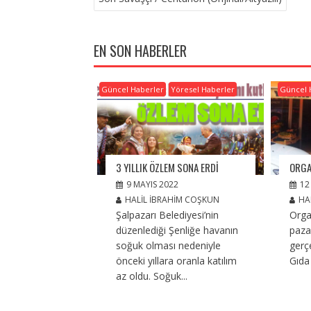
EN SON HABERLER
Güncel Haberler
Yöresel Haberler
Güncel 
3 YILLIK ÖZLEM SONA ERDI
ORGA
9 MAYIS 2022
12
HALIL İBRAHIM COŞKUN
HA
Şalpazarı Belediyesi’nin
Orga
düzenlediği Şenliğe havanın
pazar
soğuk olması nedeniyle
gerçe
önceki yıllara oranla katılım
Gıda
az oldu. Soğuk...