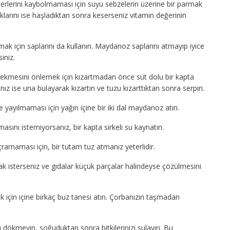
erlerini kaybolmaması için suyu sebzelerin üzerine bir parmak
ıklarını ise haşladıktan sonra keserseniz vitamin değerinin
 için saplarını da kullanın. Maydanoz saplarını atmayıp iyice
iniz.
çekmesini önlemek için kızartmadan önce süt dolu bir kapta
sanız ise una bulayarak kızartın ve tuzu kızarttıktan sonra serpin.
yayılmaması için yağın içine bir iki dal maydanoz atın.
ını istemiyorsanız, bir kapta sirkeli su kaynatın.
ramaması için, bir tutam tuz atmanız yeterlidir.
 isterseniz ve gıdalar küçük parçalar halindeyse çözülmesini
 için içine birkaç buz tanesi atın. Çorbanızın taşmadan
 dökmeyin, soğuduktan sonra bitkilerinizi sulayın. Bu