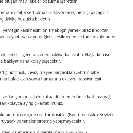
e oluşan mavi lekeler bozulma işaretidir.
kremanın daha sert olmasını istiyorsanız, hem çırpacağınız
ç dakika buzlukta bekletin.
, yemeğin kesilmesini önlemek için yemek biraz ılındıktan
taşım kaynatırsanız yemeğiniz, kesilmeden ve tadı bozulmadan
ekseniz bir gece önceden bakliyatları ıslatın. Haşlarken ise
e bakliyat daha kolay pişecektir.
ttığınız fındık, ceviz, meyve parçacıkları…vb.’nin dibe
 una buladıktan sonra hamuruna ekleyin. Hepsinin eşit
a zorlanıyorsanız, keki kalıba dökmeden önce kalıbınızı yağlı
an kolayca ayırıp çıkartabilirsiniz.
dolu bir tencere içine oturtarak ısıtıın. (Benmari usulü) Böylece
 koruyacak ve taneler birbirine yapışmayacaktır.
istiyorsanız içine 3-4 damla limon suyu koyun.