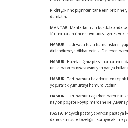
PİRİNÇ:
Pirinç pişirirken tanelerin birbiri
damlatın.
MANTAR:
Mantarlarınızın buzdolabında taze
Kullanmadan önce soymanıza gerek yok, sad
HAMUR:
Tatlı yada tuzlu hamur işlerini y
dinlendirmeye dikkat ediniz. Dinlenen hamur
HAMUR:
Hazırladığınız pizza hamurunun d
un ile patates nişastasını yarı yarıya kullanı
HAMUR:
Tart hamuru hazırlanırken topak to
yoğurarak yumurtayı hamura yedirin.
HAMUR:
Tart hamuru açarken hamurun ser
naylon poşete koyup merdane ile yuvarlaya
PASTA:
Meyveli pasta yaparken pastaya ko
daha uzun süre tazeliğini koruyacak, meyv