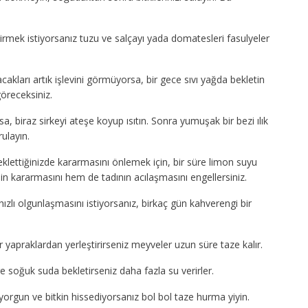
irmek istiyorsanız tuzu ve salçayı yada domatesleri fasulyeler
kları artık işlevini görmüyorsa, bir gece sıvı yağda bekletin
göreceksiniz.
, biraz sirkeyi ateşe koyup ısıtın. Sonra yumuşak bir bezi ılık
ulayın.
klettiğinizde kararmasını önlemek için, bir süre limon suyu
in kararmasını hem de tadının acılaşmasını engellersiniz.
zlı olgunlaşmasını istiyorsanız, birkaç gün kahverengi bir
 yapraklardan yerleştirirseniz meyveler uzun süre taze kalır.
 soğuk suda bekletirseniz daha fazla su verirler.
rgun ve bitkin hissediyorsanız bol bol taze hurma yiyin.