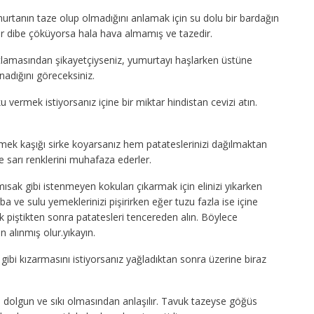
rtanın taze olup olmadığını anlamak için su dolu bir bardağın
er dibe çöküyorsa hala hava almamış ve tazedir.
lamasından şikayetçiyseniz, yumurtayı haşlarken üstüne
adığını göreceksiniz.
 vermek istiyorsanız içine bir miktar hindistan cevizi atın.
mek kaşığı sirke koyarsanız hem patateslerinizi dağılmaktan
e sarı renklerini muhafaza ederler.
ısak gibi istenmeyen kokuları çıkarmak için elinizi yıkarken
ba ve sulu yemeklerinizi pişirirken eğer tuzu fazla ise içine
k piştikten sonra patatesleri tencereden alın. Böylece
 alınmış olur.yıkayın.
 gibi kızarmasını istiyorsanız yağladıktan sonra üzerine biraz
 dolgun ve sıkı olmasından anlaşılır. Tavuk tazeyse göğüs