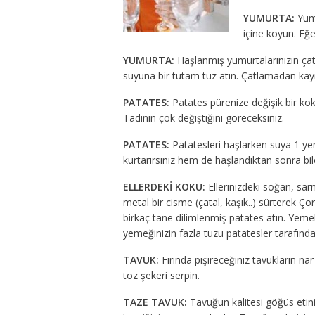
YUMURTA:
Yumu
içine koyun. Eğ
YUMURTA:
Haşlanmış yumurtalarınızın çat
suyuna bir tutam tuz atın. Çatlamadan kayn
PATATES:
Patates pürenize değişik bir koku
Tadının çok değiştiğini göreceksiniz.
PATATES:
Patatesleri haşlarken suya 1 ye
kurtarırsınız hem de haşlandıktan sonra bil
ELLERDEKİ KOKU:
Ellerinizdeki soğan, sarm
metal bir cisme (çatal, kaşık..) sürterek Çor
birkaç tane dilimlenmiş patates atın. Yeme
yemeğinizin fazla tuzu patatesler tarafından
TAVUK:
Fırında pişireceğiniz tavukların nar
toz şekeri serpin.
TAZE TAVUK:
Tavuğun kalitesi göğüs etini