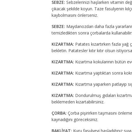
SEBZE:
Sebzelerinizi haşlarken vitamin değ
çıkacak şekilde koyun. Taze fasulyenin kılç
kaybolmasını önlerseniz.
SEBZE:
Maydanozdan daha fazla yararlanmak
temizledikten sonra çorbalarda kullanabilirs
KIZARTMA:
Patates kızartırken fazla yağ 
bekletin. Patatesler kıtır kıtır olsun istiyor
KIZARTMA:
Kızartma kokularının bütün eve 
KIZARTMA:
Kızartma yaptıktan sonra kokmas
KIZARTMA:
Kızartma yaparken patlayıp sıç
KIZARTMA:
Dondurulmuş gıdaları kızartmak
beklemeden kızartabilirsiniz.
ÇORBA:
Çorba pişirirken taşmasını önlemek
kaynadığını göreceksiniz.
BAKLİYAT:
Kuru fasulyeyi haşladığınız suyu