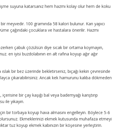
işme suyuna katarsanız hem hazmı kolay olur hem de koku
l bir meyvedir. 100 gramında 58 kalori bulunur. Kan yapıcı
yüme çağındaki çocuklara ve hastalara önerilir. Hazmı
zerken çabuk çözülsün diye sıcak bir ortama koymayın,
. en iyisi buzdolabının en alt rafına koyup ağır ağır
 ıslak bir bez üzerinde bekletirseniz, bıçağı kekin çevresinde
kolayca çıkarabilirisiniz. Ancak kek hamurunu kalıba dökmeden
, içerisine bir çay kaşığı bal veya bademyağı karıştırıp
u ile yıkayın.
in bir torbaya koyup hava almasını engelleyin. Böylece 5-6
lursunuz. Ekmeklerinizi ekmek kutusunda muhafaza etmeyi
iktar tuz koyup ekmek kabınızın bir köşesine yerleştirin.