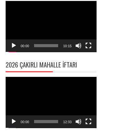
Video
oynatıcı
00:00
10:15
2026 ÇAKIRLI MAHALLE İFTARI
Video
oynatıcı
00:00
12:33