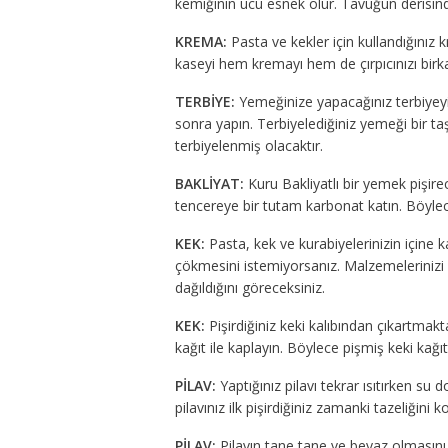
kemiğinin ucu esnek olur. Tavuğun derisind
KREMA:
Pasta ve kekler için kullandığınız 
kaseyi hem kremayı hem de çırpıcınızı birka
TERBİYE:
Yemeğinize yapacağınız terbiyeyi
sonra yapın. Terbiyelediğiniz yemeği bir 
terbiyelenmiş olacaktır.
BAKLİYAT:
Kuru Bakliyatlı bir yemek pişirec
tencereye bir tutam karbonat katın. Böylec
KEK:
Pasta, kek ve kurabiyelerinizin içine ka
çökmesini istemiyorsanız. Malzemelerinizi
dağıldığını göreceksiniz.
KEK:
Pişirdiğiniz keki kalıbından çıkartmakt
kağıt ile kaplayın. Böylece pişmiş keki kağıtt
PİLAV:
Yaptığınız pilavı tekrar ısıtırken su 
pilavınız ilk pişirdiğiniz zamanki tazeliğini
PİLAV:
Pilavın tane tane ve beyaz olmasını 