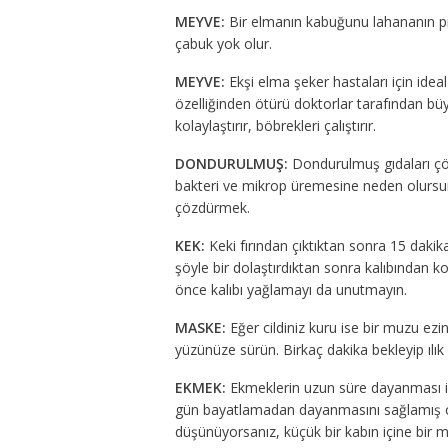
MEYVE:
Bir elmanın kabuğunu lahananın p
çabuk yok olur.
MEYVE:
Ekşi elma şeker hastaları için idea
özelliğinden ötürü doktorlar tarafından bü
kolaylaştırır, böbrekleri çalıştırır.
DONDURULMUŞ:
Dondurulmuş gıdaları çö
bakteri ve mikrop üremesine neden olursunuz
çözdürmek.
KEK:
Keki fırından çıktıktan sonra 15 dakika
şöyle bir dolaştırdıktan sonra kalıbından 
önce kalıbı yağlamayı da unutmayın.
MASKE:
Eğer cildiniz kuru ise bir muzu ezin
yüzünüze sürün. Birkaç dakika bekleyip ılık s
EKMEK:
Ekmeklerin uzun süre dayanması iç
gün bayatlamadan dayanmasını sağlamış o
düşünüyorsanız, küçük bir kabın içine bir m