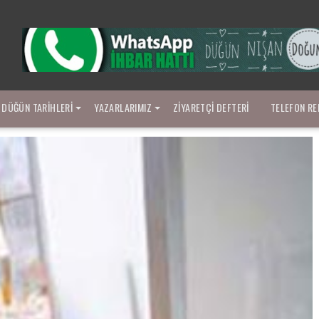
DÜĞÜN TARIHLERI
YAZARLARIMIZ
ZIYARETÇI DEFTERI
TELEFON RE