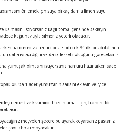
ne yapışmasını önlemek için suya birkaç damla limon suyu
 kalmasını istiyorsanız kağıt torba içerisinde saklayın.
ece kağıt havluyla silmeniz yeterli olacaktır.
aparken hamurunuzu üzerini bezle örterek 30 dk. buzdolabında
un daha iyi açıldığını ve daha lezzetli olduğunu göreceksiniz.
aha yumuşak olmasını istiyorsanız hamuru hazırlarken sade
n.
pak olursa 1 adet yumurtanın sarısını ekleyin ve iyice
tleşmemesi ve kıvamının bozulmaması için; hamuru bir
rak açın.
yacağınız meyveleri şekere bulayarak koyarsanız pastanız
eler çabuk bozulmayacaktır.