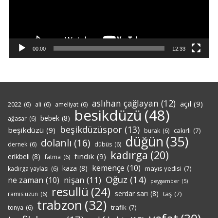
00:00
12:33
aslıhan çağlayan
(12)
açıl
(9)
2022
(6)
ali
(6)
ameliyat
(6)
besikdüzü
(48)
bebek
(8)
ağasar
(6)
beşikdüzüspor
(13)
beşikdüzü
(9)
cakırlı
(7)
burak
(6)
düğün
(35)
dolanlı
(16)
dernek
(6)
dübüs
(6)
kadırga
(20)
fındık
(9)
erikbeli
(8)
fatma
(6)
kemençe
(10)
kaza
(8)
mayıs yedisi
(7)
kadırga yaylası
(6)
Oğuz
(14)
nişan
(11)
ne zaman
(10)
peygamber
(5)
resullü
(24)
serdar sarı
(8)
taş
(7)
ramis uzun
(6)
trabzon
(32)
trafik
(7)
tonya
(6)