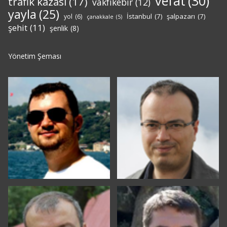
vefat
(30)
trafik kazası
(17)
vakfıkebir
(12)
yayla
(25)
İstanbul
(7)
şalpazarı
(7)
yol
(6)
çanakkale
(5)
şehit
(11)
şenlik
(8)
Yönetim Şeması