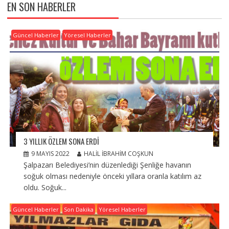
EN SON HABERLER
Güncel Haberler
Yöresel Haberler
3 YILLIK ÖZLEM SONA ERDI
9 MAYIS 2022
HALIL İBRAHIM COŞKUN
Şalpazarı Belediyesi’nin düzenlediği Şenliğe havanın
soğuk olması nedeniyle önceki yıllara oranla katılım az
oldu. Soğuk...
Güncel Haberler
Son Dakika
Yöresel Haberler