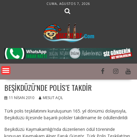
Skip
CUMA, AĞUSTOS 7, 2026
to
content
BEŞIKDÜZÜ’NDE POLIS’E TAKDIR
11 NISAN 2010
MESUT AÇIL
Türk polis teşkilatınını kuruluşunun 165. yıl dönümü dolayısıyla,
Beşikdüzü ilçesinde başarılı polisler takdirname ile ödüllendirildi
Beşikdüzü Kaymakamlığı’nda düzenlenen ödül töreninde
konuşan Kaymakam Alper Faruk Güngör, Türk Polis Teşkilatı’nın