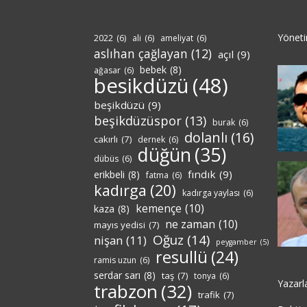
Yönet
2022
(6)
ali
(6)
ameliyat
(6)
aslıhan çağlayan
(12)
açıl
(9)
bebek
(8)
ağasar
(6)
besikdüzü
(48)
beşikdüzü
(9)
beşikdüzüspor
(13)
burak
(6)
dolanlı
(16)
cakırlı
(7)
dernek
(6)
düğün
(35)
dübüs
(6)
fındık
(9)
erikbeli
(8)
fatma
(6)
kadırga
(20)
kadırga yaylası
(6)
kemençe
(10)
kaza
(8)
ne zaman
(10)
mayıs yedisi
(7)
Oğuz
(14)
nişan
(11)
peygamber
(5)
resullü
(24)
ramis uzun
(6)
serdar sarı
(8)
taş
(7)
tonya
(6)
Yazarl
trabzon
(32)
trafik
(7)