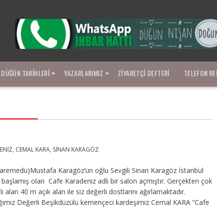
DÜĞÜN TARIHLERI
YAZARLARIMIZ
ZIYARETÇI DEFTERI
TELEFON RE
ENIZ
,
CEMAL KARA
,
SINAN KARAGÖZ
Garemedü)Mustafa Karagöz’ün oğlu Sevgili Sinan Karagöz İstanbul
şlamış olan Cafe Karadeniz adlı bir salon açmıştır. Gerçekten çok
alan 40 m açık alan ile siz değerli dostlarını ağırlamaktadır.
tığımız Değerli Beşikdüzülü kemençeci kardeşimiz Cemal KARA “Cafe