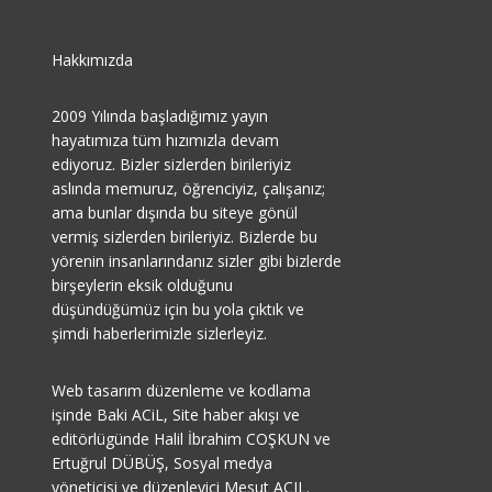
Hakkımızda
2009 Yılında başladığımız yayın
hayatımıza tüm hızımızla devam
ediyoruz. Bizler sizlerden birileriyiz
aslında memuruz, öğrenciyiz, çalışanız;
ama bunlar dışında bu siteye gönül
vermiş sizlerden birileriyiz. Bizlerde bu
yörenin insanlarındanız sizler gibi bizlerde
birşeylerin eksik olduğunu
düşündüğümüz için bu yola çıktık ve
şimdi haberlerimizle sizlerleyiz.
Web tasarım düzenleme ve kodlama
işinde Baki ACiL, Site haber akışı ve
editörlügünde Halil İbrahim COŞKUN ve
Ertuğrul DÜBÜŞ, Sosyal medya
yöneticisi ve düzenleyici Mesut AÇIL.