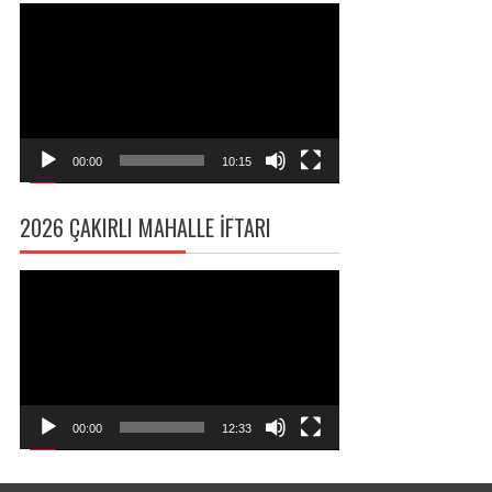
Video
oynatıcı
00:00
10:15
2026 ÇAKIRLI MAHALLE İFTARI
Video
oynatıcı
00:00
12:33