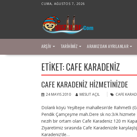
Skip
CUMA, AĞUSTOS 7, 2026
to
content
ARŞIV
TARIHIMIZ
ARAMIZDAN AYRILANLAR
ETIKET:
CAFE KARADENIZ
CAFE KARADENIZ HIZMETINIZDE
24 MAYIS 2010
MESUT AÇIL
CAFE KARAD
Dolanlı köyü Yeşiltepe mahallesin’de Rahmetli (
Pendik Çamçeşme mah.Dere sk no:3/A hizmete ba
nezih bir ortam olan Cafe Karadeniz 120 m Kapalı 
Ziyaretimiz sırasında Cafe Karadenizde karşılaş
Karadeniz’de…