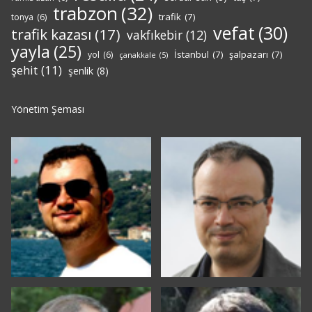
trabzon
(32)
trafik
(7)
tonya
(6)
vefat
(30)
trafik kazası
(17)
vakfıkebir
(12)
yayla
(25)
İstanbul
(7)
şalpazarı
(7)
yol
(6)
çanakkale
(5)
şehit
(11)
şenlik
(8)
Yönetim Şeması