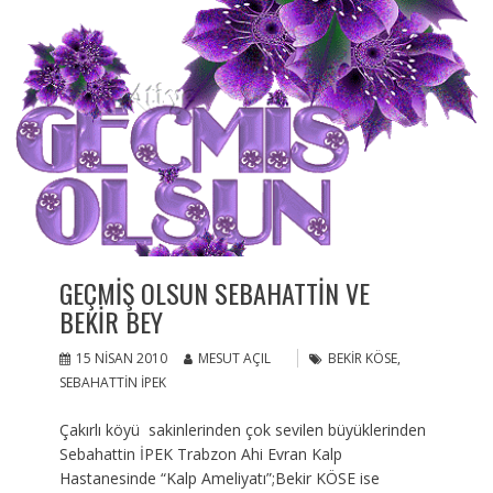
GEÇMIŞ OLSUN SEBAHATTIN VE
BEKIR BEY
15 NISAN 2010
MESUT AÇIL
BEKIR KÖSE
,
SEBAHATTIN IPEK
Çakırlı köyü sakinlerinden çok sevilen büyüklerinden
Sebahattin İPEK Trabzon Ahi Evran Kalp
Hastanesinde “Kalp Ameliyatı”;Bekir KÖSE ise