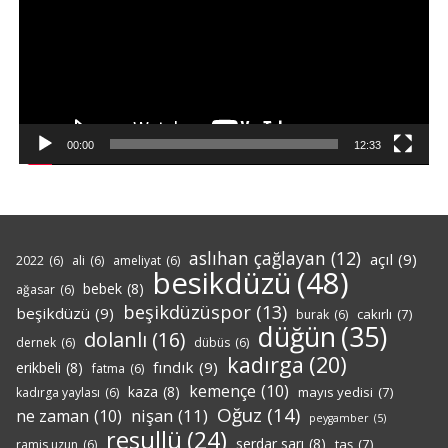
00:00
12:33
aslıhan çağlayan
(12)
açıl
(9)
2022
(6)
ali
(6)
ameliyat
(6)
besikdüzü
(48)
bebek
(8)
ağasar
(6)
beşikdüzüspor
(13)
beşikdüzü
(9)
cakırlı
(7)
burak
(6)
düğün
(35)
dolanlı
(16)
dernek
(6)
dübüs
(6)
kadırga
(20)
fındık
(9)
erikbeli
(8)
fatma
(6)
kemençe
(10)
kaza
(8)
mayıs yedisi
(7)
kadırga yaylası
(6)
Oğuz
(14)
nişan
(11)
ne zaman
(10)
peygamber
(5)
resullü
(24)
serdar sarı
(8)
taş
(7)
ramis uzun
(6)