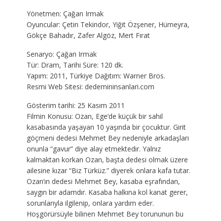
Yönetmen: Çağan Irmak
Oyuncular: Çetin Tekindor, Yiğit Özşener, Hümeyra,
Gökçe Bahadır, Zafer Algöz, Mert Fırat
Senaryo: Çağan Irmak
Tür: Dram, Tarihi Süre: 120 dk.
Yapım: 2011, Türkiye Dağıtım: Warner Bros.
Resmi Web Sitesi: dedemininsanlari.com
Gösterim tarihi: 25 Kasım 2011
Filmin Konusu: Ozan, Ege’de küçük bir sahil
kasabasında yaşayan 10 yaşında bir çocuktur. Girit
göçmeni dedesi Mehmet Bey nedeniyle arkadaşları
onunla “gavur” diye alay etmektedir. Yalnız
kalmaktan korkan Ozan, başta dedesi olmak üzere
ailesine kızar “Biz Türküz.” diyerek onlara kafa tutar.
Ozan’ın dedesi Mehmet Bey, kasaba eşrafından,
saygın bir adamdır. Kasaba halkına kol kanat gerer,
sorunlarıyla ilgilenip, onlara yardım eder.
Hoşgörürsüyle bilinen Mehmet Bey torununun bu