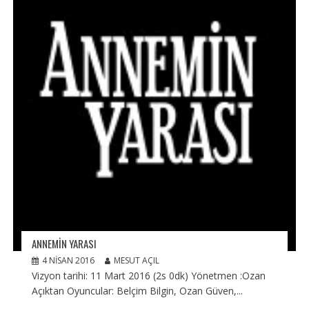
ANNEMIN YARASI
4 NISAN 2016
MESUT AÇIL
Vizyon tarihi: 11 Mart 2016 (2s 0dk) Yönetmen :Ozan
Açıktan Oyuncular: Belçim Bilgin, Ozan Güven,...