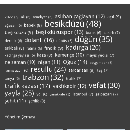
aslıhan çağlayan
(12)
açıl
(9)
2022
(6)
ali
(6)
ameliyat
(6)
besikdüzü
(48)
bebek
(8)
ağasar
(6)
beşikdüzüspor
(13)
beşikdüzü
(9)
cakırlı
(7)
burak
(6)
düğün
(35)
dolanlı
(16)
dernek
(6)
dübüs
(6)
kadırga
(20)
fındık
(9)
erikbeli
(8)
fatma
(6)
kemençe
(10)
kaza
(8)
mayıs yedisi
(7)
kadırga yaylası
(6)
Oğuz
(14)
nişan
(11)
ne zaman
(10)
peygamber
(5)
resullü
(24)
serdar sarı
(8)
taş
(7)
ramis uzun
(6)
trabzon
(32)
trafik
(7)
tonya
(6)
vefat
(30)
trafik kazası
(17)
vakfıkebir
(12)
yayla
(25)
İstanbul
(7)
şalpazarı
(7)
yol
(6)
çanakkale
(5)
şehit
(11)
şenlik
(8)
Yönetim Şeması