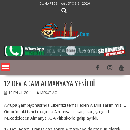
Skip
CUMARTESI, AĞUSTOS 8, 2026
to
content
12 DEV ADAM ALMANYA’YA YENILDI
10 EYLÜL 2011
MESUT AÇIL
Avrupa Şampiyonası’nda ülkemizi temsil eden A Milli Takımımız, E
Grubu’ndaki ikinci maçında Almanya ile karşı karşıya geldi.
Mücadeleden Almanya 73-67’lik skorla galip ayrıldı.
12 Dev Adam, Fransa’dan sonra Almanya’ya da mağlup olarak