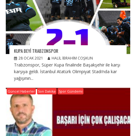
KUPA BEYI TRABZONSPOR
28 OCAK 2021
HALIL İBRAHIM COŞKUN
Trabzonspor, Süper Kupa finalinde Başakşehir ile karşı
karşıya geldi. İstanbul Atatürk Olimpiyat Stadı’nda kar
yağışının...
Güncel Haberler
Son Dakika
Spor Gündemi