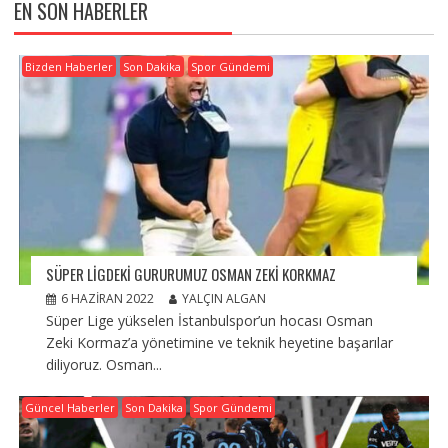
EN SON HABERLER
Bizden Haberler
Son Dakika
Spor Gündemi
SÜPER LIGDEKI GURURUMUZ OSMAN ZEKI KORKMAZ
6 HAZIRAN 2022
YALÇIN ALGAN
Süper Lige yükselen İstanbulspor’un hocası Osman
Zeki Kormaz’a yönetimine ve teknik heyetine başarılar
diliyoruz. Osman...
Güncel Haberler
Son Dakika
Spor Gündemi