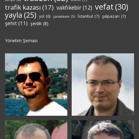
vefat
(30)
trafik kazası
(17)
vakfıkebir
(12)
yayla
(25)
İstanbul
(7)
şalpazarı
(7)
yol
(6)
çanakkale
(5)
şehit
(11)
şenlik
(8)
Yönetim Şeması