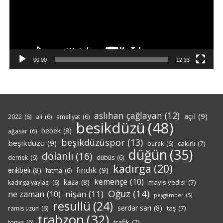
00:00
12:33
aslıhan çağlayan
(12)
açıl
(9)
2022
(6)
ali
(6)
ameliyat
(6)
besikdüzü
(48)
bebek
(8)
ağasar
(6)
beşikdüzüspor
(13)
beşikdüzü
(9)
cakırlı
(7)
burak
(6)
düğün
(35)
dolanlı
(16)
dernek
(6)
dübüs
(6)
kadırga
(20)
fındık
(9)
erikbeli
(8)
fatma
(6)
kemençe
(10)
kaza
(8)
mayıs yedisi
(7)
kadırga yaylası
(6)
Oğuz
(14)
nişan
(11)
ne zaman
(10)
peygamber
(5)
resullü
(24)
serdar sarı
(8)
taş
(7)
ramis uzun
(6)
trabzon
(32)
trafik
(7)
tonya
(6)