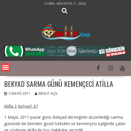
Skip
CUMA, AĞUSTOS 7, 2026
to
content
BEKYAD SARMA GÜNÜ KEMENÇECI ATILLA
3 MAYIS 2011
MESUT AÇIL
Atilla 2
kahyali_61
1 Mayıs 2011 pazar günü Bekyad derneğinin düzenlediği sarma
gününde bir birinden güzel türküleri ve kemençesi eşliğinde çalan
ve söyleyen Atilla ile hoş dakikalar geçirdik.