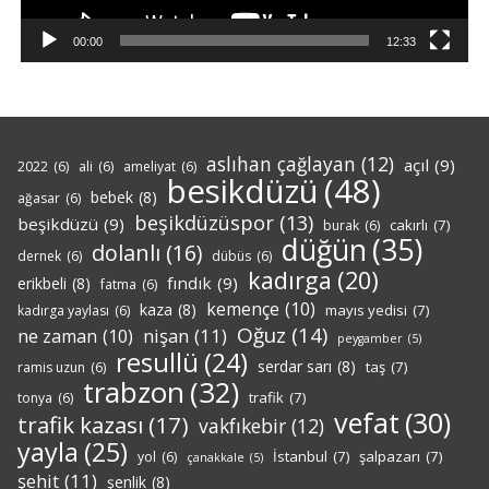
00:00
12:33
aslıhan çağlayan
(12)
açıl
(9)
2022
(6)
ali
(6)
ameliyat
(6)
besikdüzü
(48)
bebek
(8)
ağasar
(6)
beşikdüzüspor
(13)
beşikdüzü
(9)
cakırlı
(7)
burak
(6)
düğün
(35)
dolanlı
(16)
dernek
(6)
dübüs
(6)
kadırga
(20)
fındık
(9)
erikbeli
(8)
fatma
(6)
kemençe
(10)
kaza
(8)
mayıs yedisi
(7)
kadırga yaylası
(6)
Oğuz
(14)
nişan
(11)
ne zaman
(10)
peygamber
(5)
resullü
(24)
serdar sarı
(8)
taş
(7)
ramis uzun
(6)
trabzon
(32)
trafik
(7)
tonya
(6)
vefat
(30)
trafik kazası
(17)
vakfıkebir
(12)
yayla
(25)
İstanbul
(7)
şalpazarı
(7)
yol
(6)
çanakkale
(5)
şehit
(11)
şenlik
(8)