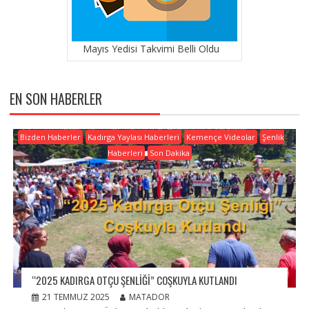
Mayıs Yedisi Takvimi Belli Oldu
EN SON HABERLER
Bizden Haberler
Kadırga Yaylası Haberleri
Kemençe Videolar
Şenlik
Haberleri
Son Dakika
“2025 KADIRGA OTÇU ŞENLIĞI” COŞKUYLA KUTLANDI
21 TEMMUZ 2025
MATADOR