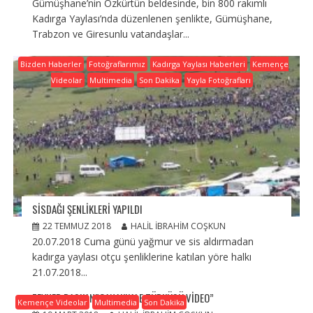
Gümüşhane’nin Özkürtün beldesinde, bin 800 rakımlı
Kadırga Yaylası’nda düzenlenen şenlikte, Gümüşhane,
Trabzon ve Giresunlu vatandaşlar...
Bizden Haberler
Fotoğraflarımız
Kadırga Yaylası Haberleri
Kemençe
Videolar
Multimedia
Son Dakika
Yayla Fotoğrafları
SISDAĞI ŞENLIKLERI YAPILDI
22 TEMMUZ 2018
HALIL İBRAHIM COŞKUN
20.07.2018 Cuma günü yağmur ve sis aldırmadan
kadırga yaylası otçu şenliklerine katılan yöre halkı
21.07.2018...
ZEYNEP BASKAN”ÇANAKKALE TÜRKÜSÜ VIDEO”
Kemençe Videolar
Multimedia
Son Dakika