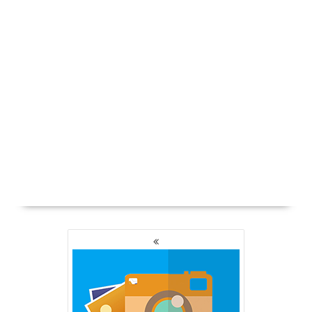
YAZI
GEZINMESI