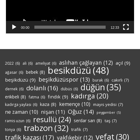
00:00
12:33
aslıhan çağlayan
(12)
açıl
(9)
2022
(6)
ali
(6)
ameliyat
(6)
besikdüzü
(48)
bebek
(8)
ağasar
(6)
beşikdüzüspor
(13)
beşikdüzü
(9)
cakırlı
(7)
burak
(6)
düğün
(35)
dolanlı
(16)
dernek
(6)
dübüs
(6)
kadırga
(20)
fındık
(9)
erikbeli
(8)
fatma
(6)
kemençe
(10)
kaza
(8)
mayıs yedisi
(7)
kadırga yaylası
(6)
Oğuz
(14)
nişan
(11)
ne zaman
(10)
peygamber
(5)
resullü
(24)
serdar sarı
(8)
taş
(7)
ramis uzun
(6)
trabzon
(32)
trafik
(7)
tonya
(6)
vefat
(30)
trafik kazası
(17)
vakfıkebir
(12)