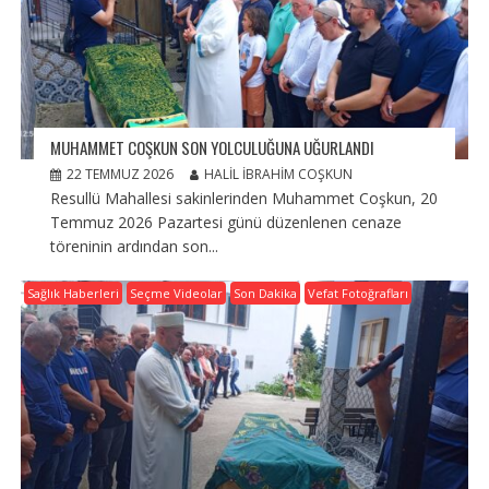
MUHAMMET COŞKUN SON YOLCULUĞUNA UĞURLANDI
22 TEMMUZ 2026
HALIL İBRAHIM COŞKUN
Resullü Mahallesi sakinlerinden Muhammet Coşkun, 20
Temmuz 2026 Pazartesi günü düzenlenen cenaze
töreninin ardından son...
Sağlık Haberleri
Seçme Videolar
Son Dakika
Vefat Fotoğrafları