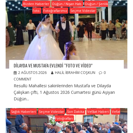
Bizden Haberler
Düğün / Nişan Hab.
Düğün / Şenlik
Foto.
Fotoğraflarımız
Seçme Videolar
DILAYDA VE MUSTAFA EVLENDI “FOTO VE VIDEO”
2 AĞUSTOS 2026
HALIL İBRAHIM COŞKUN
0
COMMENT
Resullü Mahallesi sakinlerinden Mustafa ve Dilayda
Çalışkan çifti, 1 Ağustos 2026 Cumartesi günü Aşiyan
Düğün...
Sağlık Haberleri
Seçme Videolar
Son Dakika
Vefâat Haberi
Vefat
Fotoğrafları