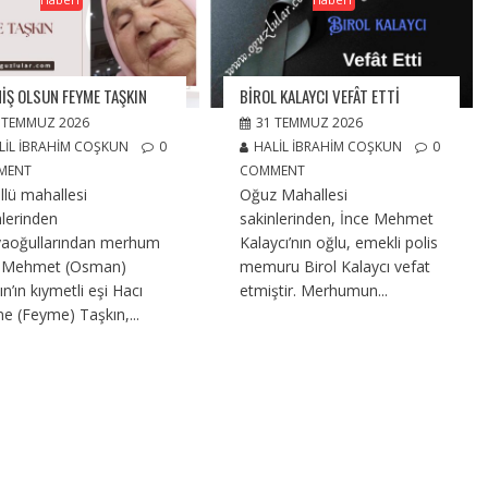
IŞ OLSUN FEYME TAŞKIN
BIROL KALAYCI VEFÂT ETTI
 TEMMUZ 2026
31 TEMMUZ 2026
LIL İBRAHIM COŞKUN
0
HALIL İBRAHIM COŞKUN
0
MENT
COMMENT
llü mahallesi
Oğuz Mahallesi
nlerinden
sakinlerinden, İnce Mehmet
aoğullarından merhum
Kalaycı’nın oğlu, emekli polis
ı Mehmet (Osman)
memuru Birol Kalaycı vefat
n’ın kıymetli eşi Hacı
etmiştir. Merhumun...
e (Feyme) Taşkın,...