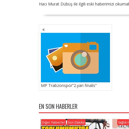
Hacı Murat Dübüş ile ilgili eski haberimizi okuma
YAZI
GEZINMESI
MP Trabzonspor”2.yarı finalis”
EN SON HABERLER
Diğer Haberler
Son Dakika
Sağlık 