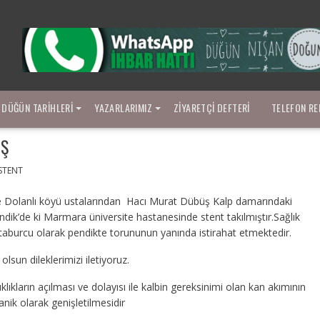
DÜĞÜN TARIHLERI
YAZARLARIMIZ
ZIYARETÇI DEFTERI
TELEFON RE
ÜŞ
STENT
ne Dolanlı köyü ustalarından Hacı Murat Dübüş Kalp damarındaki
ndik’de ki Marmara üniversite hastanesinde stent takılmıştır.Sağlık
aburcu olarak pendikte torununun yanında istirahat etmektedir.
sun dileklerimizi iletiyoruz.
klıkların açılması ve dolayısı ile kalbin gereksinimi olan kan akımının
nik olarak genişletilmesidir