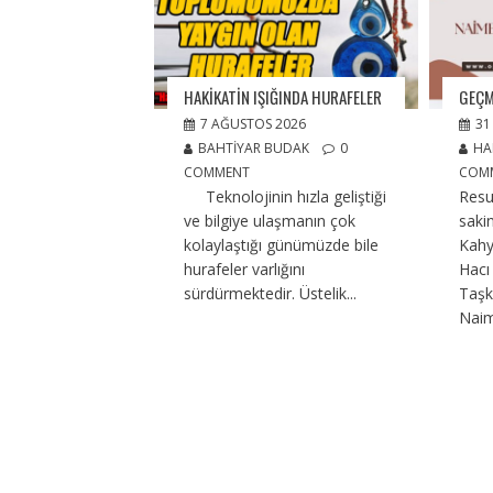
HAKİKATİN IŞIĞINDA HURAFELER
GEÇM
7 AĞUSTOS 2026
31
BAHTIYAR BUDAK
0
HA
COMMENT
COM
Teknolojinin hızla geliştiği
Resu
ve bilgiye ulaşmanın çok
saki
kolaylaştığı günümüzde bile
Kahy
hurafeler varlığını
Hac
sürdürmektedir. Üstelik...
Taşkı
Naim