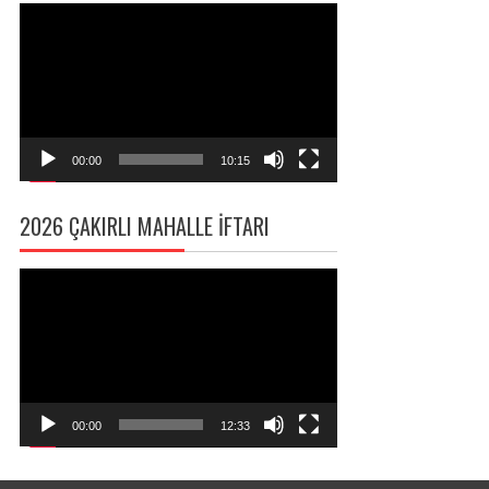
Video
oynatıcı
00:00
10:15
2026 ÇAKIRLI MAHALLE İFTARI
Video
oynatıcı
00:00
12:33