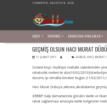
Skip
CUMARTESI, AĞUSTOS 8, 2026
to
content
ARŞIV
TARIHIMIZ
ARAMIZDAN AYRILANLAR
GEÇMIŞ OLSUN HACI MURAT DÜB
11 ŞUBAT 2011
DÜBÜS
,
HACI
,
MURAT
,
Dolanlı köyü Yeşiltepe mahalle sakinlerinden yi
rahatsızlık nedeni ile dün(10/02/2010)İstanbul/pe
durumu iyi olmakla beraber bugün (11/02/2011) t
Hacı Murat Dübüş’e,ailesine,akrabalarına geçmiş ol
STENT
: Kalp damarlarında görülen darlık ve tıkanı
rahat sağlanması amacıyla darlık bölgesinin meka