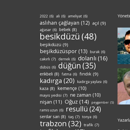
Yönet
2022
(6)
ali
(6)
ameliyat
(6)
aslıhan çağlayan
(12)
açıl
(9)
bebek
(8)
ağasar
(6)
besikdüzü
(48)
beşikdüzü
(9)
beşikdüzüspor
(13)
burak
(6)
dolanlı
(16)
cakırlı
(7)
dernek
(6)
düğün
(35)
dübüs
(6)
fındık
(9)
erikbeli
(8)
fatma
(6)
kadırga
(20)
kadırga yaylası
(6)
kemençe
(10)
kaza
(8)
ne zaman
(10)
mayıs yedisi
(7)
Oğuz
(14)
nişan
(11)
peygamber
(5)
resullü
(24)
ramis uzun
(6)
serdar sarı
(8)
taş
(7)
tonya
(6)
Yazarl
trabzon
(32)
trafik
(7)