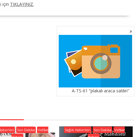
k için
TIKLAYINIZ.
A-TS-61 ”plakalı araca saldırı”
Haberleri
Son Dakika
Vefâat
Sağlık Haberleri
Son Dakika
Vefâat
Haberi
Haberi