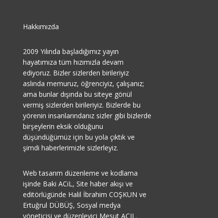
Hakkımızda
2009 Yılında başladığımız yayın
hayatımıza tüm hızımızla devam
ediyoruz. Bizler sizlerden birileriyiz
aslında memuruz, öğrenciyiz, çalışanız;
ama bunlar dışında bu siteye gönül
vermiş sizlerden birileriyiz. Bizlerde bu
yörenin insanlarındanız sizler gibi bizlerde
birşeylerin eksik olduğunu
düşündüğümüz için bu yola çıktık ve
şimdi haberlerimizle sizlerleyiz.
Web tasarım düzenleme ve kodlama
işinde Baki ACiL, Site haber akışı ve
editörlügünde Halil İbrahim COŞKUN ve
Ertuğrul DÜBÜŞ, Sosyal medya
yöneticisi ve düzenleyici Mesut AÇIL.