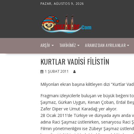
Skip
PAZAR, AĞUSTOS 9, 2026
to
content
ARŞIV
TARIHIMIZ
ARAMIZDAN AYRILANLAR
KURTLAR VADISI FILISTIN
1 ŞUBAT 2011
Milyonları ekran başına kilitleyen dizi “Kurtlar Va
Fragmanı izleyicilerle buluşan ve büyük beğeni to
Şaşmaz, Gürkan Uygun, Kenan Çoban, Erdal Beşi
Zafer Diper ve Umut Karadağ yer alıyor.
28 Ocak 2011’de Türkiye ve dünyada aynı anda vizyo
adına Raci Şaşmaz üstlenirken, senaryosu Raci 
Filmin yönetmenliğini ise Zübeyr Şaşmaz üstlendi. K