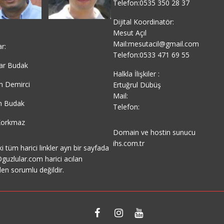
Telefon:0535 350 28 37
Dijital Koordinatör:
Mesut Açıl
Mail:mesutacil@gmail.com
ar:
Telefon:0533 471 69 55
ar Budak
Halkla İlişkiler :
m Demirci
Ertuğrul Dübüş
Mail:
 Budak
Telefon:
 Korkmaz
Domain ve hostin sunucu
ihs.com.tr
i tüm harici linkler ayrı bir sayfada
 Oguzlular.com harici acılan
den sorumlu değildir.