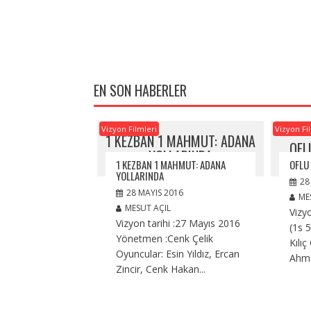
EN SON HABERLER
Vizyon Filmleri
Vizyon Fi
1 KEZBAN 1 MAHMUT: ADANA
OFL
YOLLARINDA
1 KEZBAN 1 MAHMUT: ADANA
OFLU
YOLLARINDA
28
28 MAYIS 2016
ME
MESUT AÇIL
Vizy
Vizyon tarihi :27 Mayıs 2016
(1s 
Yönetmen :Cenk Çelik
Kılıç
Oyuncular: Esin Yıldız, Ercan
Ahmet
Zincir, Cenk Hakan...