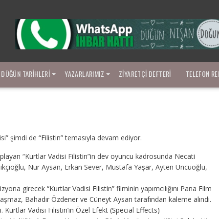
DÜĞÜN TARIHLERI
YAZARLARIMIZ
ZIYARETÇI DEFTERI
TELEFON RE
disi” şimdi de “Filistin” temasıyla devam ediyor.
playan “Kurtlar Vadisi Filistin”in dev oyuncu kadrosunda Necati
kçioğlu, Nur Aysan, Erkan Sever, Mustafa Yaşar, Ayten Uncuoğlu,
na girecek “Kurtlar Vadisi Filistin” filminin yapımcılığını Pana Film
Şaşmaz, Bahadır Özdener ve Cüneyt Aysan tarafından kaleme alındı.
urtlar Vadisi Filistin’in Özel Efekt (Special Effects)