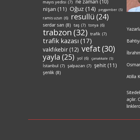
ne zaman
(10)
mayıs yedisi
(7)
Oğuz
(14)
nişan
(11)
peygamber
(5)
resullü
(24)
ramis uzun
(6)
serdar sarı
(8)
taş
(7)
tonya
(6)
Yazarl
trabzon
(32)
trafik
(7)
trafik kazası
(17)
Bahtiy
vefat
(30)
vakfıkebir
(12)
İbrahi
yayla
(25)
yol
(6)
çanakkale
(5)
Osman
şehit
(11)
İstanbul
(7)
şalpazarı
(7)
şenlik
(8)
Atilla
Sitedek
açılır.
linkler