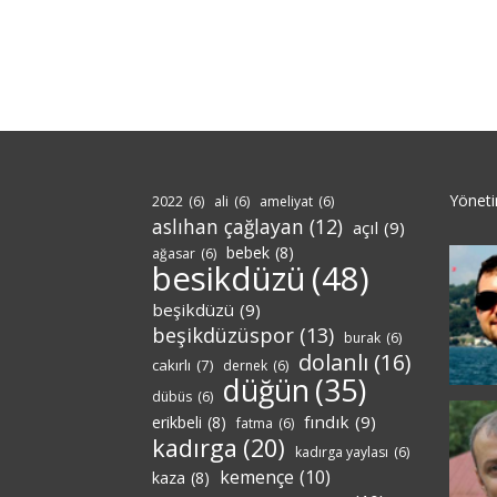
Yönet
2022
(6)
ali
(6)
ameliyat
(6)
aslıhan çağlayan
(12)
açıl
(9)
bebek
(8)
ağasar
(6)
besikdüzü
(48)
beşikdüzü
(9)
beşikdüzüspor
(13)
burak
(6)
dolanlı
(16)
cakırlı
(7)
dernek
(6)
düğün
(35)
dübüs
(6)
fındık
(9)
erikbeli
(8)
fatma
(6)
kadırga
(20)
kadırga yaylası
(6)
kemençe
(10)
kaza
(8)