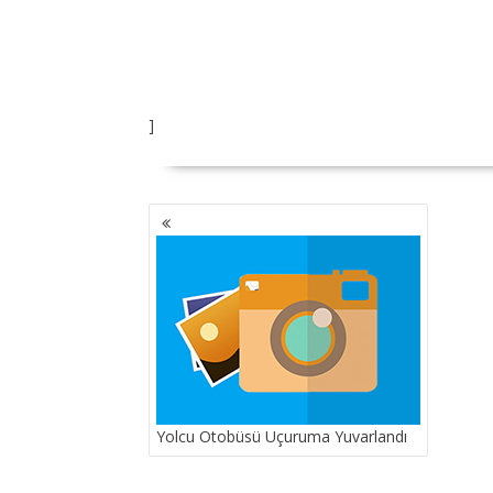
]
YAZI
GEZINMESI
Yolcu Otobüsü Uçuruma Yuvarlandı