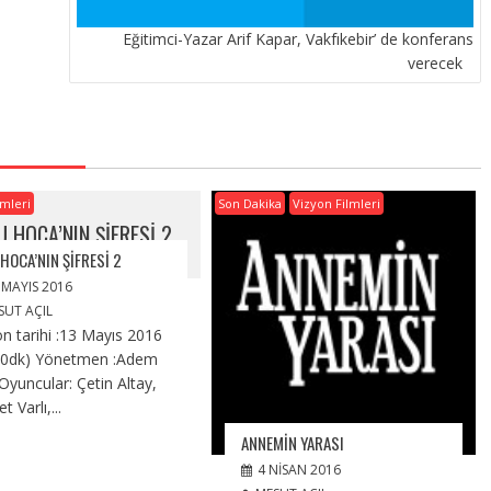
Eğitimci-Yazar Arif Kapar, Vakfıkebir’ de konferans
verecek
lmleri
Son Dakika
Vizyon Filmleri
U HOCA’NIN ŞIFRESI 2
 HOCA’NIN ŞIFRESI 2
 MAYIS 2016
SUT AÇIL
on tarihi :13 Mayıs 2016
50dk) Yönetmen :Adem
 Oyuncular: Çetin Altay,
 Varlı,...
ANNEMIN YARASI
4 NISAN 2016