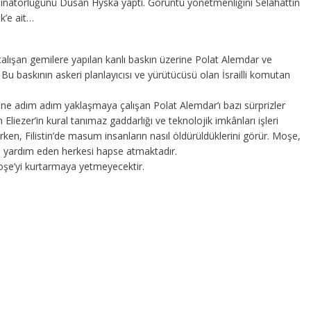
natörlüğünü Dusan Hyska yaptı. Görüntü yönetmenliğini Selahattin
k’e ait…
lışan gemilere yapılan kanlı baskın üzerine Polat Alemdar ve
ir: Bu baskının askeri planlayıcısı ve yürütücüsü olan İsrailli komutan
efine adım adım yaklaşmaya çalışan Polat Alemdar’ı bazı sürprizler
liezer’in kural tanımaz gaddarlığı ve teknolojik imkânları işleri
ken, Filistin’de masum insanların nasıl öldürüldüklerini görür. Moşe,
a yardım eden herkesi hapse atmaktadır.
oşe’yi kurtarmaya yetmeyecektir.