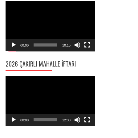
Video
oynatıcı
00:00
10:15
2026 ÇAKIRLI MAHALLE İFTARI
Video
oynatıcı
00:00
12:33