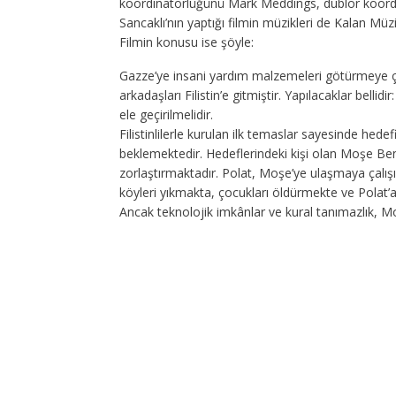
koordinatörlüğünü Mark Meddings, dublör koordi
Sancaklı’nın yaptığı filmin müzikleri de Kalan Müzi
Filmin konusu ise şöyle:
Gazze’ye insani yardım malzemeleri götürmeye ça
arkadaşları Filistin’e gitmiştir. Yapılacaklar bellid
ele geçirilmelidir.
Filistinlilerle kurulan ilk temaslar sayesinde hed
beklemektedir. Hedeflerindeki kişi olan Moşe Ben E
zorlaştırmaktadır. Polat, Moşe’ye ulaşmaya çalışır
köyleri yıkmakta, çocukları öldürmekte ve Polat’
Ancak teknolojik imkânlar ve kural tanımazlık, M