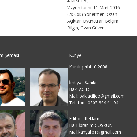
MESUT AÇIL
Vizyon tarihi: 11 Mart 2016
(2s 0dk) Yönetmen :Ozan
Açıktan Oyuncular: Belçim
Bilgin, Ozan Güven,...
im Şeması
Künye
Kuruluş :04.10.2008
İmtiyaz Sahibi :
Baki ACİL:
Mail: bakiaciljeo@gmail.com
Telefon : 0505 364 61 94
Editör - Reklam
Halil İbrahim COŞKUN
Mail:kahyali61@gmail.com