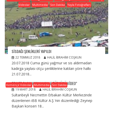
Videolar
Multimedia
Son Dakika
Yayla Fotoğrafları
SISDAĞI ŞENLIKLERI YAPILDI
22 TEMMUZ 2018
HALIL İBRAHIM COŞKUN
20.07.2018 Cuma günü yağmur ve sis aldırmadan
kadırga yaylası otçu şenliklerine katılan yöre halkı
21.07.2018...
ZEYNEP BASKAN”ÇANAKKALE TÜRKÜSÜ VIDEO”
Kemençe Videolar
Multimedia
Son Dakika
19 MART 2018
HALIL İBRAHIM COŞKUN
Sultanbeyli Necmettin Erbakan Kültür Merkezinde
düzenlenen iBB Kültür A.Ş ‘nin düzenlediği Zeynep
Başkan konseri 18...