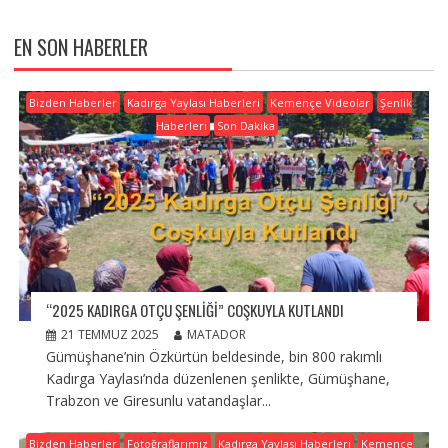
EN SON HABERLER
Bizden Haberler
Kadırga Yaylası Haberleri
Kemençe Videolar
Şenlik
Haberleri
Son Dakika
“2025 KADIRGA OTÇU ŞENLIĞI” COŞKUYLA KUTLANDI
21 TEMMUZ 2025
MATADOR
Gümüşhane’nin Özkürtün beldesinde, bin 800 rakımlı
Kadırga Yaylası’nda düzenlenen şenlikte, Gümüşhane,
Trabzon ve Giresunlu vatandaşlar...
Bizden Haberler
Fotoğraflarımız
Kadırga Yaylası Haberleri
Kemençe