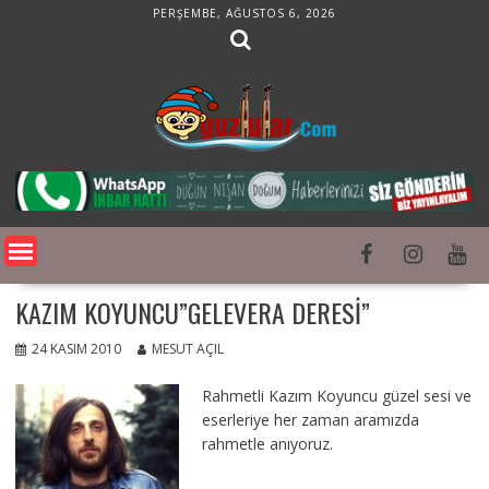
Skip
PERŞEMBE, AĞUSTOS 6, 2026
to
content
KAZIM KOYUNCU”GELEVERA DERESI”
24 KASIM 2010
MESUT AÇIL
Rahmetli Kazım Koyuncu güzel sesi ve
eserleriye her zaman aramızda
rahmetle anıyoruz.