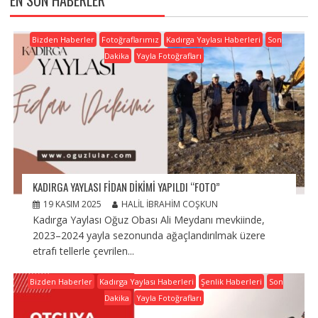
EN SON HABERLER
Bizden Haberler
Fotoğraflarımız
Kadırga Yaylası Haberleri
Son
Dakika
Yayla Fotoğrafları
KADIRGA YAYLASI FIDAN DIKIMI YAPILDI “FOTO”
19 KASIM 2025
HALIL İBRAHIM COŞKUN
Kadırga Yaylası Oğuz Obası Ali Meydanı mevkiinde,
2023–2024 yayla sezonunda ağaçlandırılmak üzere
etrafı tellerle çevrilen...
Bizden Haberler
Kadırga Yaylası Haberleri
Şenlik Haberleri
Son
Dakika
Yayla Fotoğrafları