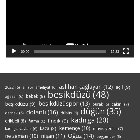
00:00
12:33
aslıhan çağlayan
(12)
açıl
(9)
2022
(6)
ali
(6)
ameliyat
(6)
besikdüzü
(48)
bebek
(8)
ağasar
(6)
beşikdüzüspor
(13)
beşikdüzü
(9)
cakırlı
(7)
burak
(6)
düğün
(35)
dolanlı
(16)
dernek
(6)
dübüs
(6)
kadırga
(20)
fındık
(9)
erikbeli
(8)
fatma
(6)
kemençe
(10)
kaza
(8)
mayıs yedisi
(7)
kadırga yaylası
(6)
Oğuz
(14)
nişan
(11)
ne zaman
(10)
peygamber
(5)