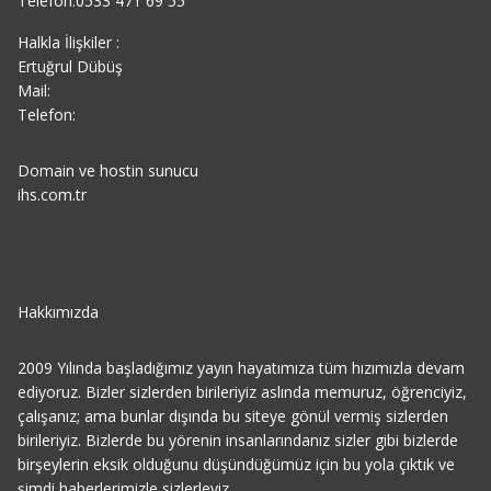
Telefon:0533 471 69 55
Halkla İlişkiler :
Ertuğrul Dübüş
Mail:
Telefon:
Domain ve hostin sunucu
ihs.com.tr
Hakkımızda
2009 Yılında başladığımız yayın hayatımıza tüm hızımızla devam
ediyoruz. Bizler sizlerden birileriyiz aslında memuruz, öğrenciyiz,
çalışanız; ama bunlar dışında bu siteye gönül vermiş sizlerden
birileriyiz. Bizlerde bu yörenin insanlarındanız sizler gibi bizlerde
birşeylerin eksik olduğunu düşündüğümüz için bu yola çıktık ve
şimdi haberlerimizle sizlerleyiz.