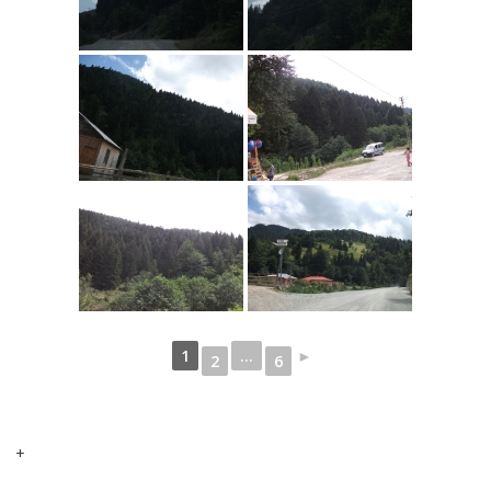
1
...
►
2
6
+