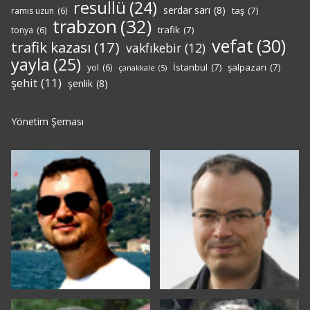
resullü
(24)
serdar sarı
(8)
taş
(7)
ramis uzun
(6)
trabzon
(32)
trafik
(7)
tonya
(6)
vefat
(30)
trafik kazası
(17)
vakfıkebir
(12)
yayla
(25)
İstanbul
(7)
şalpazarı
(7)
yol
(6)
çanakkale
(5)
şehit
(11)
şenlik
(8)
Yönetim Şeması