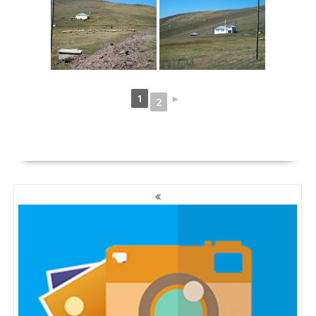
1
►
2
YAZI
GEZINMESI