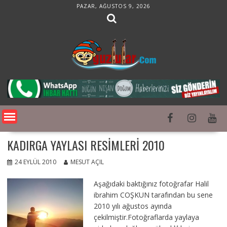
Skip
PAZAR, AĞUSTOS 9, 2026
to
content
KADIRGA YAYLASI RESIMLERI 2010
24 EYLÜL 2010
MESUT AÇIL
Aşağıdaki baktığınız fotoğrafar Halil
ibrahim COŞKUN tarafından bu sene
2010 yılı ağustos ayında
çekilmiştir.Fotoğraflarda yaylaya