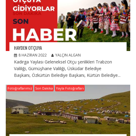
HAYDEN OTÇUYA
8 HAZIRAN 2022
YALÇIN ALGAN
Kadirga Yaylası Geleneksel Otçu şenlikleri Trabzon
Valiliği, Gümüşhane Valiliği, Üsküdar Belediye
Başkanı, Özkürtün Belediye Başkanı, Kürtün Belediye...
Fotoğraflarımız
Son Dakika
Yayla Fotoğrafları