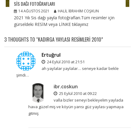
SIS DAĞI FOTOĞRAFLARI
14 AĞUSTOS 2021
HALIL İBRAHIM COŞKUN
2021 Yılı Sis dağı yayla fotoğrafları.Tüm resimler için
gürseldeki RESİM veya LİNKE tıklayınız
3 THOUGHTS TO “KADIRGA YAYLASI RESIMLERI 2010”
Ertuğrul
24 Eylül 2010 at 21:51
ah yaylalar yaylalar… seneye kadar bekle
şimdi…
ibr.coskun
25 Eylül 2010 at 09:22
valla bizler seneyi bekleyelim yaylada
hava güzel miş ve köyün yarısı güz yaylası yapmaya
gitmiş