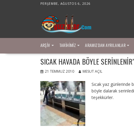
Skip
PERŞEMBE, AĞUSTOS 6, 2026
to
content
ARŞIV
TARIHIMIZ
ARAMIZDAN AYRILANLAR
SICAK HAVADA BÖYLE SERINLENIR
21 TEMMUZ 2010
MESUT AÇIL
Sıcak yaz günlerinde 
böyle dalarak serinle
teşekkürler.