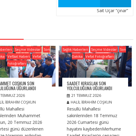
Sait Uçar “çınar”
aberleri
Seçme Videolar
Son
Sağlık Haberleri
Seçme Videolar
Son
ika
Vefâat Haberi
Vefat
Dakika
Vefat Fotoğrafları
Fotoğrafları
MMET COŞKUN SON
SAADET KIRASLAN SON
ULUĞUNA UĞURLANDI
YOLCULUĞUNA UĞURLANDI
 TEMMUZ 2026
21 TEMMUZ 2026
LIL İBRAHIM COŞKUN
HALIL İBRAHIM COŞKUN
llü Mahallesi
Resullü Mahallesi
nlerinden Muhammet
sakinlerinden 18 Temmuz
kun, 20 Temmuz 2026
2026 Cumartesi günü
rtesi günü düzenlenen
hayatını kaybedenMerhume
ze töreninin ardından
Saadet Kıraslan’ın cenazesi,