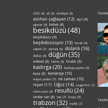
Yönet
2022
(6)
ali
(6)
ameliyat
(6)
aslıhan çağlayan
(12)
açıl
(9)
bebek
(8)
ağasar
(6)
besikdüzü
(48)
beşikdüzü
(9)
beşikdüzüspor
(13)
burak
(6)
dolanlı
(16)
cakırlı
(7)
dernek
(6)
düğün
(35)
dübüs
(6)
fındık
(9)
erikbeli
(8)
fatma
(6)
kadırga
(20)
kadırga yaylası
(6)
kemençe
(10)
kaza
(8)
ne zaman
(10)
mayıs yedisi
(7)
Oğuz
(14)
nişan
(11)
peygamber
(5)
resullü
(24)
ramis uzun
(6)
serdar sarı
(8)
taş
(7)
tonya
(6)
Yazarl
trabzon
(32)
trafik
(7)