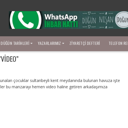
DÜĞÜN TARIHLERI
YAZARLARIMIZ
ZIYARETÇI DEFTERI
TELEFON RE
”VIDEO”
bunalan çocuklar sultanbeyli kent meydanında bulunan havuza işte
diler bu manzarayı hemen video haline getiren arkadaşımıza