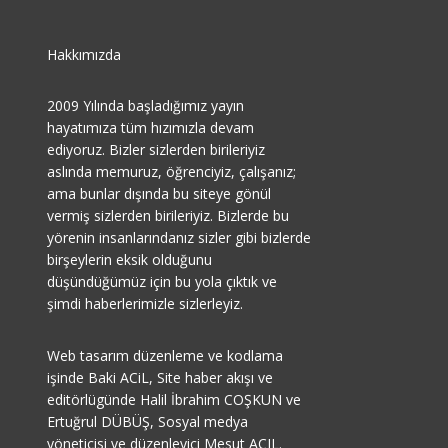
Hakkımızda
2009 Yılında başladığımız yayın
hayatımıza tüm hızımızla devam
ediyoruz. Bizler sizlerden birileriyiz
aslında memuruz, öğrenciyiz, çalışanız;
ama bunlar dışında bu siteye gönül
vermiş sizlerden birileriyiz. Bizlerde bu
yörenin insanlarındanız sizler gibi bizlerde
birşeylerin eksik olduğunu
düşündüğümüz için bu yola çıktık ve
şimdi haberlerimizle sizlerleyiz.
Web tasarım düzenleme ve kodlama
işinde Baki ACiL, Site haber akışı ve
editörlügünde Halil İbrahim COŞKUN ve
Ertuğrul DÜBÜŞ, Sosyal medya
yöneticisi ve düzenleyici Mesut AÇIL.