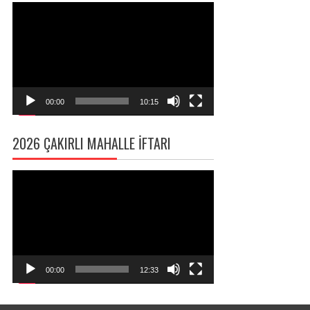
Video
oynatıcı
00:00
10:15
2026 ÇAKIRLI MAHALLE İFTARI
Video
oynatıcı
00:00
12:33