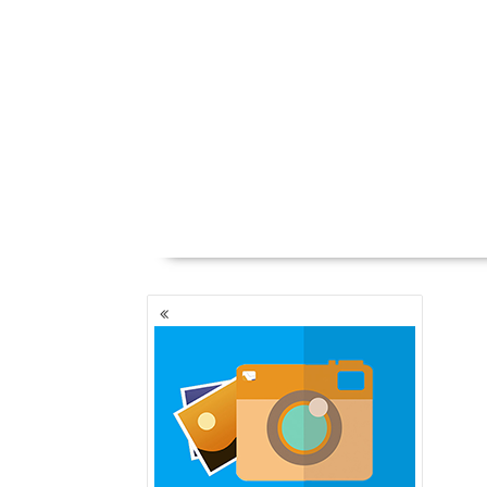
YAZI
GEZINMESI