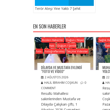
Terör Ateşi Yine Yaktı 7 Şehit
EN SON HABERLER
Bizden Haberler
Düğün / Nişan
Sağlık H
Hab.
Düğün / Şenlik
Dak
Foto.
Fotoğraflarımız
Seçme Videolar
DILAYDA VE MUSTAFA EVLENDI
MUHA
“FOTO VE VIDEO”
YOLC
2 AĞUSTOS 2026
22
HALIL İBRAHIM COŞKUN
0
HA
Resu
COMMENT
Resullü Mahallesi
saki
sakinlerinden Mustafa ve
Coş
Dilayda Çalışkan çifti, 1
Paza
Ağustos 2026 Cumartesi
cena