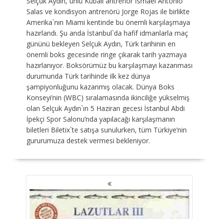
Selçuk Aydın, ünlü Kübalı antrenör İsmael Antonio
Salas ve kondisyon antrenörü Jorge Rojas ile birlikte
Amerika`nın Miami kentinde bu önemli karşılaşmaya
hazırlandı. Şu anda İstanbul`da hafif idmanlarla maç
gününü bekleyen Selçuk Aydın, Türk tarihinin en
önemli boks gecesinde ringe çıkarak tarih yazmaya
hazırlanıyor. Boksörümüz bu karşılaşmayı kazanması
durumunda Türk tarihinde ilk kez dünya
şampiyonluğunu kazanmış olacak. Dünya Boks
Konseyi’nin (WBC) sıralamasında ikinciliğe yükselmiş
olan Selçuk Aydın`ın 5 Haziran gecesi İstanbul Abdi
İpekçi Spor Salonu’nda yapılacağı karşılaşmanın
biletleri Biletix`te satışa sunulurken, tüm Türkiye’nin
gururumuza destek vermesi bekleniyor.
YAZI
GEZINMESI