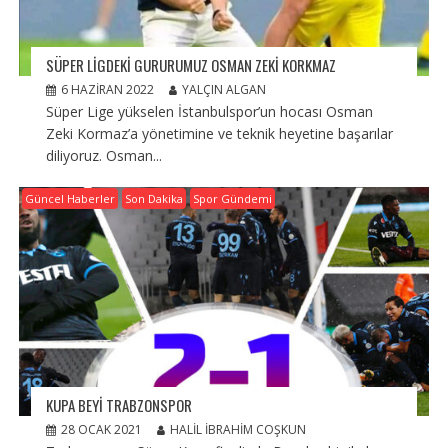
SÜPER LIGDEKI GURURUMUZ OSMAN ZEKI KORKMAZ
6 HAZIRAN 2022
YALÇIN ALGAN
Süper Lige yükselen İstanbulspor’un hocası Osman
Zeki Kormaz’a yönetimine ve teknik heyetine başarılar
diliyoruz. Osman...
Güncel Haberler
Son Dakika
Spor Gündemi
KUPA BEYI TRABZONSPOR
28 OCAK 2021
HALIL İBRAHIM COŞKUN