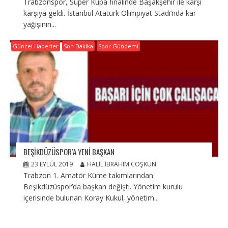
Trabzonspor, Süper Kupa finalinde Başakşehir ile karşı
karşıya geldi. İstanbul Atatürk Olimpiyat Stadı’nda kar
yağışının...
Güncel Haberler
Son Dakika
Spor Gündemi
BEŞIKDÜZÜSPOR’A YENI BAŞKAN
23 EYLÜL 2019
HALIL İBRAHIM COŞKUN
Trabzon 1. Amatör Küme takımlarından
Beşikdüzüspor’da başkan değişti. Yönetim kurulu
içerisinde bulunan Koray Kukul, yönetim...