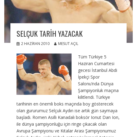
SELÇUK TARIH YAZACAK
2 HAZIRAN 2010
MESUT AÇIL
Tüm Türkiye 5
Haziran Cumartesi
gecesi İstanbul Abdi
İpekçi Spor
Salonu’nda Dünya
Şampiyonluk maçına
kilitlendi. Türkiye
tarihinin en önemli boks maçında boy gösterecek
olan gururumuz Selçuk Aydın ise artık gün saymaya
başladı. Romen Asıllı Kanadalı boksör Ionut Dan Ion,
ile dünya şampiyonluğu için ringe çıkacak olan
Avrupa Şampiyonu ve Kıtalar Arası Şampiyonumuz