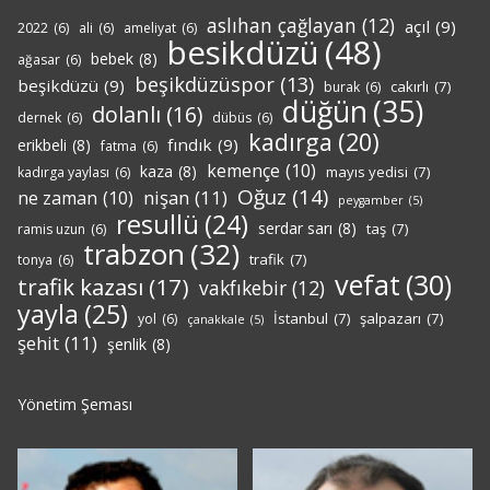
aslıhan çağlayan
(12)
açıl
(9)
2022
(6)
ali
(6)
ameliyat
(6)
besikdüzü
(48)
bebek
(8)
ağasar
(6)
beşikdüzüspor
(13)
beşikdüzü
(9)
cakırlı
(7)
burak
(6)
düğün
(35)
dolanlı
(16)
dernek
(6)
dübüs
(6)
kadırga
(20)
fındık
(9)
erikbeli
(8)
fatma
(6)
kemençe
(10)
kaza
(8)
mayıs yedisi
(7)
kadırga yaylası
(6)
Oğuz
(14)
nişan
(11)
ne zaman
(10)
peygamber
(5)
resullü
(24)
serdar sarı
(8)
taş
(7)
ramis uzun
(6)
trabzon
(32)
trafik
(7)
tonya
(6)
vefat
(30)
trafik kazası
(17)
vakfıkebir
(12)
yayla
(25)
İstanbul
(7)
şalpazarı
(7)
yol
(6)
çanakkale
(5)
şehit
(11)
şenlik
(8)
Yönetim Şeması