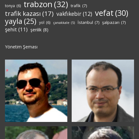
trabzon
(32)
trafik
(7)
tonya
(6)
vefat
(30)
trafik kazası
(17)
vakfıkebir
(12)
yayla
(25)
İstanbul
(7)
şalpazarı
(7)
yol
(6)
çanakkale
(5)
şehit
(11)
şenlik
(8)
Yönetim Şeması