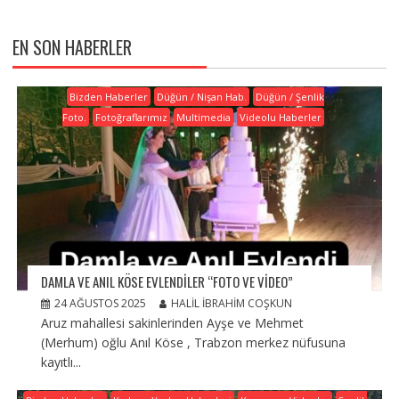
EN SON HABERLER
Bizden Haberler
Düğün / Nişan Hab.
Düğün / Şenlik
Foto.
Fotoğraflarımız
Multimedia
Videolu Haberler
DAMLA VE ANIL KÖSE EVLENDILER “FOTO VE VIDEO”
24 AĞUSTOS 2025
HALIL İBRAHIM COŞKUN
Aruz mahallesi sakinlerinden Ayşe ve Mehmet
(Merhum) oğlu Anıl Köse , Trabzon merkez nüfusuna
kayıtlı...