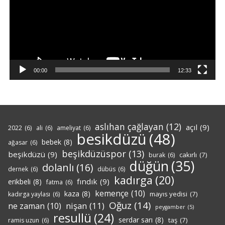
00:00
12:33
aslıhan çağlayan
(12)
açıl
(9)
2022
(6)
ali
(6)
ameliyat
(6)
besikdüzü
(48)
bebek
(8)
ağasar
(6)
beşikdüzüspor
(13)
beşikdüzü
(9)
cakırlı
(7)
burak
(6)
düğün
(35)
dolanlı
(16)
dernek
(6)
dübüs
(6)
kadırga
(20)
fındık
(9)
erikbeli
(8)
fatma
(6)
kemençe
(10)
kaza
(8)
mayıs yedisi
(7)
kadırga yaylası
(6)
Oğuz
(14)
nişan
(11)
ne zaman
(10)
peygamber
(5)
resullü
(24)
serdar sarı
(8)
taş
(7)
ramis uzun
(6)