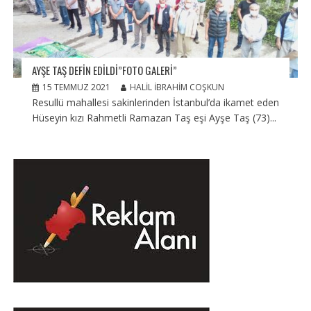
AYŞE TAŞ DEFIN EDILDI”FOTO GALERI”
15 TEMMUZ 2021
HALIL İBRAHIM COŞKUN
Resullü mahallesi sakinlerinden İstanbul’da ikamet eden
Hüseyin kızı Rahmetli Ramazan Taş eşi Ayşe Taş (73)...