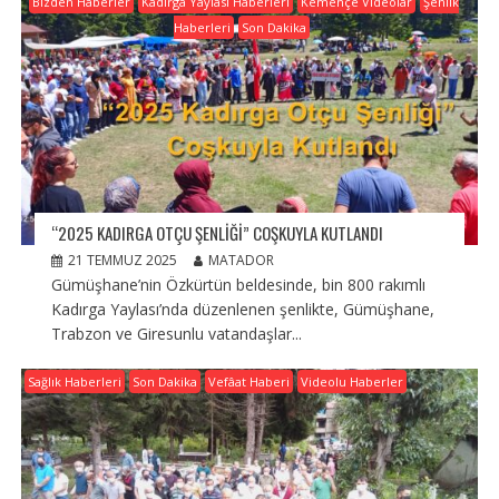
Bizden Haberler
Kadırga Yaylası Haberleri
Kemençe Videolar
Şenlik
Haberleri
Son Dakika
“2025 KADIRGA OTÇU ŞENLIĞI” COŞKUYLA KUTLANDI
21 TEMMUZ 2025
MATADOR
Gümüşhane’nin Özkürtün beldesinde, bin 800 rakımlı
Kadırga Yaylası’nda düzenlenen şenlikte, Gümüşhane,
Trabzon ve Giresunlu vatandaşlar...
Sağlık Haberleri
Son Dakika
Vefâat Haberi
Videolu Haberler