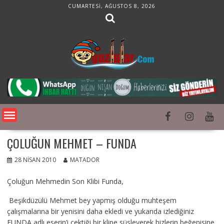
Skip
CUMARTESI, AĞUSTOS 8, 2026
to
content
ÇOLUĞUN MEHMET – FUNDA
28 NISAN 2010
MATADOR
Çoluğun Mehmedin Son Klibi Funda,
Beşikdüzülü Mehmet bey yapmış olduğu muhteşem
çalışmalarına bir yenisini daha ekledi ve yukarıda izlediğiniz
FUNDA adlı eserin’i çektiği bir klipe süsleyerek bizlerin beğenisine