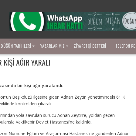
DÜĞÜN TARIHLERI
YAZARLARIMIZ
ZIYARETÇI DEFTERI
TELEFON RE
 KIŞI AĞIR YARALI
sında bir kişi ağır yaralandı.
bzon’un Beşikdüzü ilçesine giden Adnan Zeytin yönetimindeki 61 K
evkiinde kontrolden çıkarak
 camından yola savrulan sürücü Adnan Zeytin’e, yoldan geçen
lansla Vakfıkebir Devlet Hastanesi’ne kaldırıldı.
abzon Numune Eğitim ve Araştırması Hastanesi’ne gönderilen Adnan