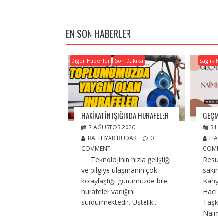
EN SON HABERLER
Diğer Haberler
Son Dakika
Sağlık 
HAKİKATİN IŞIĞINDA HURAFELER
GEÇM
7 AĞUSTOS 2026
31
BAHTIYAR BUDAK
0
HA
COMMENT
COM
Teknolojinin hızla geliştiği
Resu
ve bilgiye ulaşmanın çok
saki
kolaylaştığı günümüzde bile
Kahy
hurafeler varlığını
Hac
sürdürmektedir. Üstelik...
Taşkı
Naim