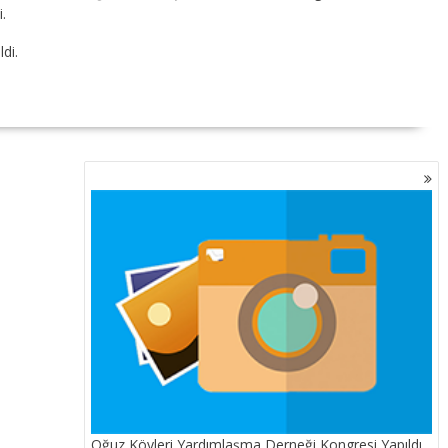
.
ldi.
Oğuz Köyleri Yardımlaşma Derneği Kongresi Yapıldı