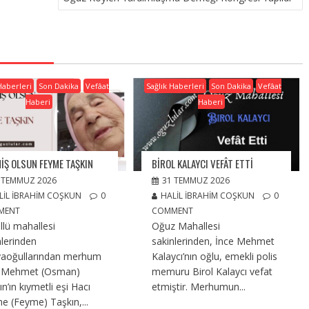
Haberleri
Son Dakika
Vefâat
Sağlık Haberleri
Son Dakika
Vefâat
Haberi
Haberi
IŞ OLSUN FEYME TAŞKIN
BIROL KALAYCI VEFÂT ETTI
 TEMMUZ 2026
31 TEMMUZ 2026
LIL İBRAHIM COŞKUN
0
HALIL İBRAHIM COŞKUN
0
MENT
COMMENT
llü mahallesi
Oğuz Mahallesi
nlerinden
sakinlerinden, İnce Mehmet
aoğullarından merhum
Kalaycı’nın oğlu, emekli polis
ı Mehmet (Osman)
memuru Birol Kalaycı vefat
n’ın kıymetli eşi Hacı
etmiştir. Merhumun...
e (Feyme) Taşkın,...