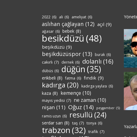
Yönet
2022
(6)
ali
(6)
ameliyat
(6)
aslıhan çağlayan
(12)
açıl
(9)
bebek
(8)
ağasar
(6)
besikdüzü
(48)
beşikdüzü
(9)
beşikdüzüspor
(13)
burak
(6)
dolanlı
(16)
cakırlı
(7)
dernek
(6)
düğün
(35)
dübüs
(6)
fındık
(9)
erikbeli
(8)
fatma
(6)
kadırga
(20)
kadırga yaylası
(6)
kemençe
(10)
kaza
(8)
ne zaman
(10)
mayıs yedisi
(7)
Oğuz
(14)
nişan
(11)
peygamber
(5)
resullü
(24)
ramis uzun
(6)
serdar sarı
(8)
taş
(7)
tonya
(6)
Yazarl
trabzon
(32)
trafik
(7)