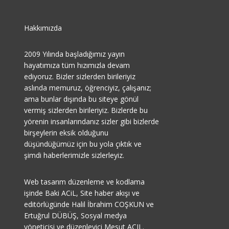
Hakkımızda
2009 Yılında başladığımız yayın
hayatımıza tüm hızımızla devam
ediyoruz. Bizler sizlerden birileriyiz
aslında memuruz, öğrenciyiz, çalışanız;
ama bunlar dışında bu siteye gönül
vermiş sizlerden birileriyiz. Bizlerde bu
yörenin insanlarındanız sizler gibi bizlerde
birşeylerin eksik olduğunu
düşündüğümüz için bu yola çıktık ve
şimdi haberlerimizle sizlerleyiz.
Web tasarım düzenleme ve kodlama
işinde Baki ACiL, Site haber akışı ve
editörlügünde Halil İbrahim COŞKUN ve
Ertuğrul DÜBÜŞ, Sosyal medya
yöneticisi ve düzenleyici Mesut AÇIL.