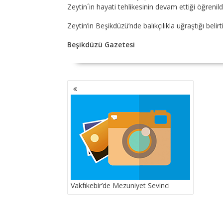
Zeytin´in hayati tehlikesinin devam ettiği öğrenildi
Zeytin’in Beşikdüzü’nde balıkçılıkla uğraştığı belirti
Beşikdüzü Gazetesi
YAZI
GEZINMESI
Vakfıkebir’de Mezuniyet Sevinci