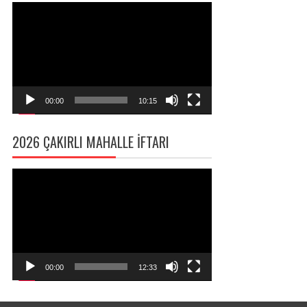
Video
oynatıcı
00:00
10:15
2026 ÇAKIRLI MAHALLE İFTARI
Video
oynatıcı
00:00
12:33