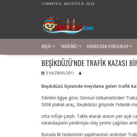
Skip
CUMARTESI, AĞUSTOS 8, 2026
to
content
ARŞIV
TARIHIMIZ
ARAMIZDAN AYRILANLAR
BEŞIKDÜZÜ’NDE TRAFIK KAZASI BIR
5 HAZIRAN 2011
Beşikdüzü ilçesinde meydana gelen trafik kaza
Edinilen ilgiye göre; Giresun istikametinden Tra
5008 plakalı araç, Beşikdüzü girişinde Fidanlık m
orta refüje çarptı. Takla atarak aracın yan açık
vatandaşların yardımıyla olay yerine çağrılan ambu
Burada ilk tedavisinin yapılmasının ardından Tr